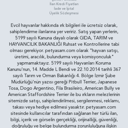
İlan Kredi Fiyatları
İade ve İptal
Üyelik Sözleşmesi
Evcil hayvanlar hakkında ırk bilgileri ile ücretsiz olarak,
sahiplendirme ilanlarına yer veririz. Satış yapan yerlerin,
5199 sayılı Kanuna dayalı olarak GIDA, TARIM ve
HAYVANCILIK BAKANLIĞI Ruhsat ve Kontrollerine tabi
olması gerekiyor. petyasam.com olarak "hayvan satışı,
üretimi, aracılık, bulundurma veya komisyonculuk"
yapmamaktayız. 5199 sayılı Hayvanları Koruma
Kanunu'nun, 14. Madde L Bendi ve 22.10.2014 tarihli 367
sayılı Tarım ve Orman Bakanlığı 4. Bölge İzmir Şube
Müdürlüğü'nün yazısı gereği Pitbull Terrier, Japanese
Tosa, Dogo Argentino, Fila Brasileiro, American Bully ve
American Staffordshire Terrier ile bu ırkların melezlerinin
sitemizde satışı, sahiplendirilmesi, sergilenmesi, reklamı,
takası veya hediye edilmesi yasaktır. petyasam.com
sitesinde kullanıcılar tarafından sağlanan her türlü ilan,
bilgi, içerik ve görselin gerçekliği, orijinalliği, güvenliği,
doğruluğu ve belge bulundurma zorunluluğuna ilişkin