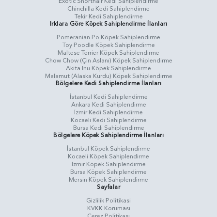
Exotic Shorthair Kedi Sahiplendirme
Chinchilla Kedi Sahiplendirme
Tekir Kedi Sahiplendirme
Irklara Göre Köpek Sahiplendirme İlanları
Pomeranian Po Köpek Sahiplendirme
Toy Poodle Köpek Sahiplendirme
Maltese Terrier Köpek Sahiplendirme
Chow Chow (Çin Aslanı) Köpek Sahiplendirme
Akita Inu Köpek Sahiplendirme
Malamut (Alaska Kurdu) Köpek Sahiplendirme
Bölgelere Kedi Sahiplendirme İlanları
İstanbul Kedi Sahiplendirme
Ankara Kedi Sahiplendirme
İzmir Kedi Sahiplendirme
Kocaeli Kedi Sahiplendirme
Bursa Kedi Sahiplendirme
Bölgelere Köpek Sahiplendirme İlanları
İstanbul Köpek Sahiplendirme
Kocaeli Köpek Sahiplendirme
İzmir Köpek Sahiplendirme
Bursa Köpek Sahiplendirme
Mersin Köpek Sahiplendirme
Sayfalar
Gizlilik Politikasi
KVKK Koruması
Çerez Politikası