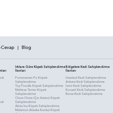
-Cevap
Blog
|
Irklara Göre Köpek Sahiplendirme
Bölgelere Kedi Sahiplendirme
nları
İlanları
İlanları
edi
Pomeranian Po Köpek
İstanbul Kedi Sahiplendirme
Sahiplendirme
Ankara Kedi Sahiplendirme
i
Toy Poodle Köpek Sahiplendirme
İzmir Kedi Sahiplendirme
Maltese Terrier Köpek
Kocaeli Kedi Sahiplendirme
Sahiplendirme
Bursa Kedi Sahiplendirme
Chow Chow (Çin Aslanı) Köpek
edi
Sahiplendirme
Akita Inu Köpek Sahiplendirme
Malamut (Alaska Kurdu) Köpek