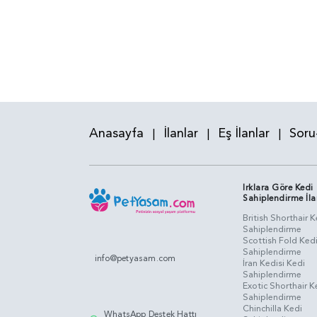
Anasayfa
İlanlar
Eş İlanlar
Soru
|
|
|
Irklara Göre Kedi
Sahiplendirme İla
British Shorthair K
Sahiplendirme
Scottish Fold Ked
Sahiplendirme
info@petyasam.com
İran Kedisi Kedi
Sahiplendirme
Exotic Shorthair K
Sahiplendirme
Chinchilla Kedi
WhatsApp Destek Hattı