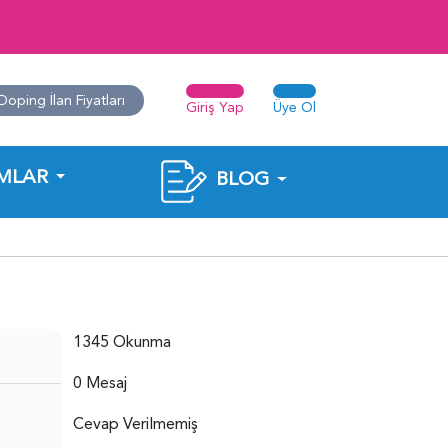
Doping İlan Fiyatları
Giriş Yap
Üye Ol
MLAR
BLOG
1345 Okunma
0 Mesaj
Cevap Verilmemiş