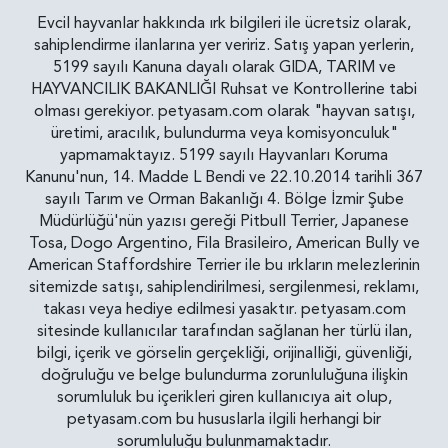
Evcil hayvanlar hakkında ırk bilgileri ile ücretsiz olarak,
sahiplendirme ilanlarına yer veririz. Satış yapan yerlerin,
5199 sayılı Kanuna dayalı olarak GIDA, TARIM ve
HAYVANCILIK BAKANLIĞI Ruhsat ve Kontrollerine tabi
olması gerekiyor. petyasam.com olarak "hayvan satışı,
üretimi, aracılık, bulundurma veya komisyonculuk"
yapmamaktayız. 5199 sayılı Hayvanları Koruma
Kanunu'nun, 14. Madde L Bendi ve 22.10.2014 tarihli 367
sayılı Tarım ve Orman Bakanlığı 4. Bölge İzmir Şube
Müdürlüğü'nün yazısı gereği Pitbull Terrier, Japanese
Tosa, Dogo Argentino, Fila Brasileiro, American Bully ve
American Staffordshire Terrier ile bu ırkların melezlerinin
sitemizde satışı, sahiplendirilmesi, sergilenmesi, reklamı,
takası veya hediye edilmesi yasaktır. petyasam.com
sitesinde kullanıcılar tarafından sağlanan her türlü ilan,
bilgi, içerik ve görselin gerçekliği, orijinalliği, güvenliği,
doğruluğu ve belge bulundurma zorunluluğuna ilişkin
sorumluluk bu içerikleri giren kullanıcıya ait olup,
petyasam.com bu hususlarla ilgili herhangi bir
sorumluluğu bulunmamaktadır.