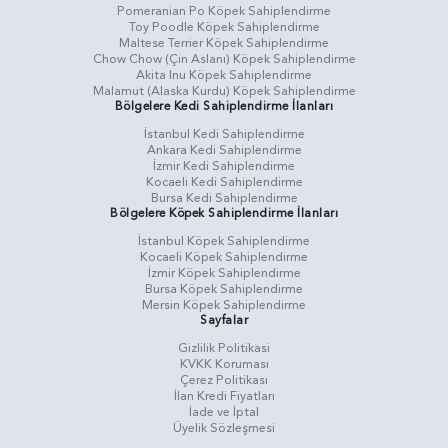
Pomeranian Po Köpek Sahiplendirme
Toy Poodle Köpek Sahiplendirme
Maltese Terrier Köpek Sahiplendirme
Chow Chow (Çin Aslanı) Köpek Sahiplendirme
Akita Inu Köpek Sahiplendirme
Malamut (Alaska Kurdu) Köpek Sahiplendirme
Bölgelere Kedi Sahiplendirme İlanları
İstanbul Kedi Sahiplendirme
Ankara Kedi Sahiplendirme
İzmir Kedi Sahiplendirme
Kocaeli Kedi Sahiplendirme
Bursa Kedi Sahiplendirme
Bölgelere Köpek Sahiplendirme İlanları
İstanbul Köpek Sahiplendirme
Kocaeli Köpek Sahiplendirme
İzmir Köpek Sahiplendirme
Bursa Köpek Sahiplendirme
Mersin Köpek Sahiplendirme
Sayfalar
Gizlilik Politikasi
KVKK Koruması
Çerez Politikası
İlan Kredi Fiyatları
İade ve İptal
Üyelik Sözleşmesi