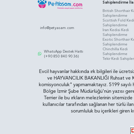
Sahiplendirme İla
British Shorthair K
Sahiplendirme
Scottish Fold Ked
Sahiplendirme
info@petyasam.com
İran Kedisi Kedi
Sahiplendirme
Exotic Shorthair K
Sahiplendirme
Chinchilla Kedi
WhatsApp Destek Hattı
Sahiplendirme
(+90 850 840 90 36)
Tekir Kedi Sahipl
Evcil hayvanlar hakkında ırk bilgileri ile ücret
ve HAYVANCILIK BAKANLIĞI Ruhsat ve Kontr
komisyonculuk" yapmamaktayız. 5199 sayılı Ha
Bölge İzmir Şube Müdürlüğü'nün yazısı gereğ
Terrier ile bu ırkların melezlerinin sitemizd
kullanıcılar tarafından sağlanan her türlü ila
sorumluluk bu içerikleri giren 