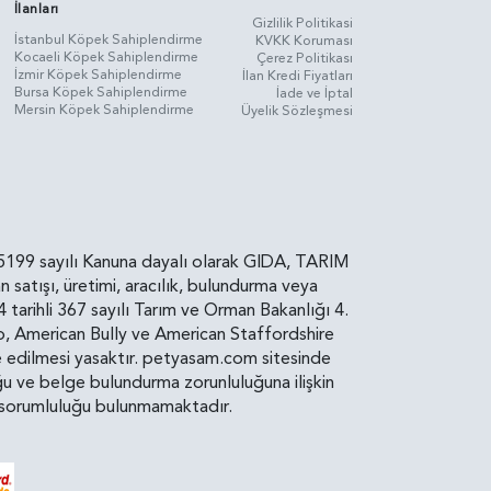
İlanları
Gizlilik Politikasi
İstanbul Köpek Sahiplendirme
KVKK Koruması
Kocaeli Köpek Sahiplendirme
Çerez Politikası
İzmir Köpek Sahiplendirme
İlan Kredi Fiyatları
Bursa Köpek Sahiplendirme
İade ve İptal
Mersin Köpek Sahiplendirme
Üyelik Sözleşmesi
rin, 5199 sayılı Kanuna dayalı olarak GIDA, TARIM
atışı, üretimi, aracılık, bulundurma veya
arihli 367 sayılı Tarım ve Orman Bakanlığı 4.
ro, American Bully ve American Staffordshire
diye edilmesi yasaktır. petyasam.com sitesinde
uluğu ve belge bulundurma zorunluluğuna ilişkin
bir sorumluluğu bulunmamaktadır.