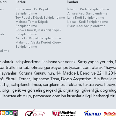
nları
İlanları
İlanları
edi
Pomeranian Po Köpek
İstanbul Kedi Sahiplendirme
Sahiplendirme
Ankara Kedi Sahiplendirme
i
Toy Poodle Köpek Sahiplendirme
İzmir Kedi Sahiplendirme
Maltese Terrier Köpek
Kocaeli Kedi Sahiplendirme
Sahiplendirme
Bursa Kedi Sahiplendirme
Chow Chow (Çin Aslanı) Köpek
edi
Sahiplendirme
Akita Inu Köpek Sahiplendirme
Malamut (Alaska Kurdu) Köpek
Sahiplendirme
endirme
siz olarak, sahiplendirme ilanlarına yer veririz. Satış yapan yerle
ollerine tabi olması gerekiyor. petyasam.com olarak "hayvan s
yvanları Koruma Kanunu'nun, 14. Madde L Bendi ve 22.10.2014 t
i Pitbull Terrier, Japanese Tosa, Dogo Argentino, Fila Brasilei
e satışı, sahiplendirilmesi, sergilenmesi, reklamı, takası veya he
n, bilgi, içerik ve görselin gerçekliği, orijinalliği, güvenliği, doğr
kullanıcıya ait olup, petyasam.com bu hususlarla ilgili herhangi 