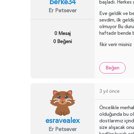
berke34
başladı. Herkes 
Er Petsever
Eve geldik ve ben
sevdim, ilk gel
olmuyor
Bu durum
haftadır bende b
0 Mesaj
0 Beğeni
fikir verir misiniz
Beğen
3 yıl önce
Öncelikle merha
olduğunda bu ol
esravealex
dostlarımız için
size alışacak onu
Er Petsever
kediler kucak ço