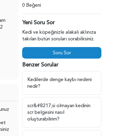
0 Beğeni
sam
Yeni Soru Sor
 2
Kedi ve köpeğinizle alakalı aklınıza
takılan bütün soruları sorabilirsiniz.
Soru Sor
Benzer Sorular
Kedilerde denge kaybı nedeni
nedir?
scr&#8217;si olmayan kedinin
unuz
scr belgesini nasıl
oluşturabilirim?
bet
siniz