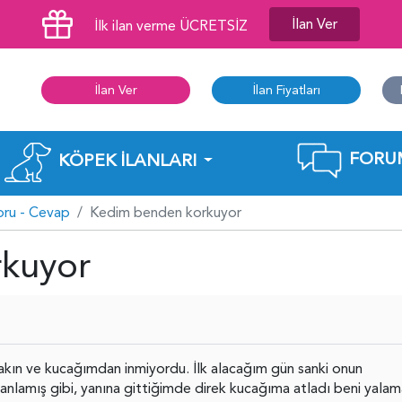
İlan Ver
İlk ilan verme ÜCRETSİZ
İlan Ver
İlan Fiyatları
FORU
KÖPEK İLANLARI
oru - Cevap
Kedim benden korkuyor
kuyor
akın ve kucağımdan inmiyordu. İlk alacağım gün sanki onun
anlamış gibi, yanına gittiğimde direk kucağıma atladı beni yala