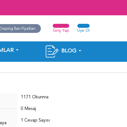
Doping İlan Fiyatları
Giriş Yap
Üye Ol
MLAR
BLOG
1171 Okunma
0 Mesaj
1 Cevap Sayısı
maya