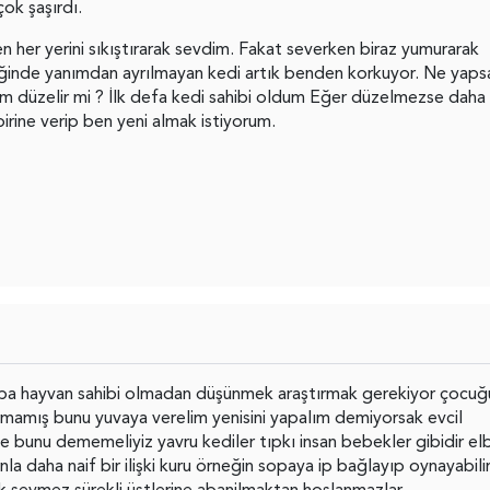
çok şaşırdı.
 her yerini sıkıştırarak sevdim.
Fakat severken biraz yumurarak
diğinde yanımdan ayrılmayan kedi artık benden korkuyor. Ne yap
 düzelir mi ? İlk defa kedi sahibi oldum
Eğer düzelmezse daha
irine verip ben yeni almak istiyorum.
ba hayvan sahibi olmadan düşünmek araştırmak gerekiyor çocuğ
mamış bunu yuvaya verelim yenisini yapalım demiyorsak evcil
de bunu dememeliyiz yavru kediler tıpkı insan bebekler gibidir el
nla daha naif bir ilişki kuru örneğin sopaya ip bağlayıp oynayabilir
k sevmez sürekli üstlerine abanilmaktan hoşlanmazlar