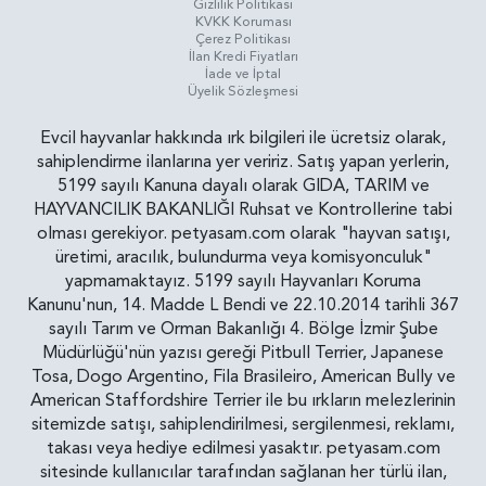
Gizlilik Politikasi
KVKK Koruması
Çerez Politikası
İlan Kredi Fiyatları
İade ve İptal
Üyelik Sözleşmesi
Evcil hayvanlar hakkında ırk bilgileri ile ücretsiz olarak,
sahiplendirme ilanlarına yer veririz. Satış yapan yerlerin,
5199 sayılı Kanuna dayalı olarak GIDA, TARIM ve
HAYVANCILIK BAKANLIĞI Ruhsat ve Kontrollerine tabi
olması gerekiyor. petyasam.com olarak "hayvan satışı,
üretimi, aracılık, bulundurma veya komisyonculuk"
yapmamaktayız. 5199 sayılı Hayvanları Koruma
Kanunu'nun, 14. Madde L Bendi ve 22.10.2014 tarihli 367
sayılı Tarım ve Orman Bakanlığı 4. Bölge İzmir Şube
Müdürlüğü'nün yazısı gereği Pitbull Terrier, Japanese
Tosa, Dogo Argentino, Fila Brasileiro, American Bully ve
American Staffordshire Terrier ile bu ırkların melezlerinin
sitemizde satışı, sahiplendirilmesi, sergilenmesi, reklamı,
takası veya hediye edilmesi yasaktır. petyasam.com
sitesinde kullanıcılar tarafından sağlanan her türlü ilan,