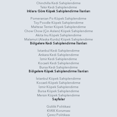
Chinchilla Kedi Sahiplendirme
Tekir Kedi Sahiplendirme
Irklara Göre Köpek Sahiplendirme İlanları
Pomeranian Po Köpek Sahiplendirme
Toy Poodle Köpek Sahiplendirme
Maltese Terrier Köpek Sahiplendirme
Chow Chow (Çin Aslanı) Köpek Sahiplendirme
Akita Inu Köpek Sahiplendirme
Malamut (Alaska Kurdu) Köpek Sahiplendirme
Bölgelere Kedi Sahiplendirme İlanları
İstanbul Kedi Sahiplendirme
Ankara Kedi Sahiplendirme
İzmir Kedi Sahiplendirme
Kocaeli Kedi Sahiplendirme
Bursa Kedi Sahiplendirme
Bölgelere Köpek Sahiplendirme İlanları
İstanbul Köpek Sahiplendirme
Kocaeli Köpek Sahiplendirme
İzmir Köpek Sahiplendirme
Bursa Köpek Sahiplendirme
Mersin Köpek Sahiplendirme
Sayfalar
Gizlilik Politikasi
KVKK Koruması
Çerez Politikası