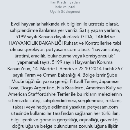
İlan Kredi Fiyatları
İade ve İptal
Üyelik Sözleşmesi
Evcil hayvanlar hakkında ırk bilgileri ile ücretsiz olarak,
sahiplendirme ilanlarına yer veririz. Satış yapan yerlerin,
5199 sayılı Kanuna dayalı olarak GIDA, TARIM ve
HAYVANCILIK BAKANLIĞI Ruhsat ve Kontrollerine tabi
olması gerekiyor. petyasam.com olarak "hayvan satışı,
üretimi, aracılık, bulundurma veya komisyonculuk"
yapmamaktayız. 5199 sayılı Hayvanları Koruma
Kanunu'nun, 14. Madde L Bendi ve 22.10.2014 tarihli 367
sayılı Tarım ve Orman Bakanlığı 4. Bölge İzmir Şube
Müdürlüğü'nün yazısı gereği Pitbull Terrier, Japanese
Tosa, Dogo Argentino, Fila Brasileiro, American Bully ve
American Staffordshire Terrier ile bu ırkların melezlerinin
sitemizde satışı, sahiplendirilmesi, sergilenmesi, reklamı,
takası veya hediye edilmesi yasaktır. petyasam.com
sitesinde kullanıcılar tarafından sağlanan her türlü ilan,
bilgi, içerik ve görselin gerçekliği, orijinalliği, güvenliği,
doğruluğu ve belge bulundurma zorunluluğuna ilişkin