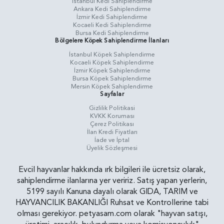
İstanbul Kedi Sahiplendirme
Ankara Kedi Sahiplendirme
İzmir Kedi Sahiplendirme
Kocaeli Kedi Sahiplendirme
Bursa Kedi Sahiplendirme
Bölgelere Köpek Sahiplendirme İlanları
İstanbul Köpek Sahiplendirme
Kocaeli Köpek Sahiplendirme
İzmir Köpek Sahiplendirme
Bursa Köpek Sahiplendirme
Mersin Köpek Sahiplendirme
Sayfalar
Gizlilik Politikasi
KVKK Koruması
Çerez Politikası
İlan Kredi Fiyatları
İade ve İptal
Üyelik Sözleşmesi
Evcil hayvanlar hakkında ırk bilgileri ile ücretsiz olarak,
sahiplendirme ilanlarına yer veririz. Satış yapan yerlerin,
5199 sayılı Kanuna dayalı olarak GIDA, TARIM ve
HAYVANCILIK BAKANLIĞI Ruhsat ve Kontrollerine tabi
olması gerekiyor. petyasam.com olarak "hayvan satışı,