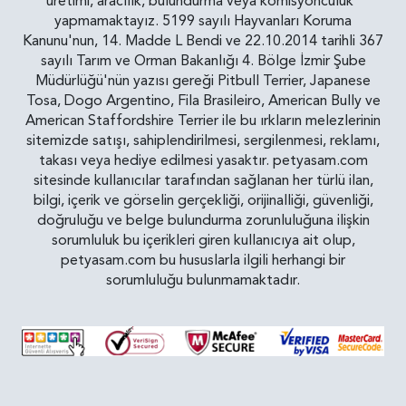
üretimi, aracılık, bulundurma veya komisyonculuk"
yapmamaktayız. 5199 sayılı Hayvanları Koruma
Kanunu'nun, 14. Madde L Bendi ve 22.10.2014 tarihli 367
sayılı Tarım ve Orman Bakanlığı 4. Bölge İzmir Şube
Müdürlüğü'nün yazısı gereği Pitbull Terrier, Japanese
Tosa, Dogo Argentino, Fila Brasileiro, American Bully ve
American Staffordshire Terrier ile bu ırkların melezlerinin
sitemizde satışı, sahiplendirilmesi, sergilenmesi, reklamı,
takası veya hediye edilmesi yasaktır. petyasam.com
sitesinde kullanıcılar tarafından sağlanan her türlü ilan,
bilgi, içerik ve görselin gerçekliği, orijinalliği, güvenliği,
doğruluğu ve belge bulundurma zorunluluğuna ilişkin
sorumluluk bu içerikleri giren kullanıcıya ait olup,
petyasam.com bu hususlarla ilgili herhangi bir
sorumluluğu bulunmamaktadır.