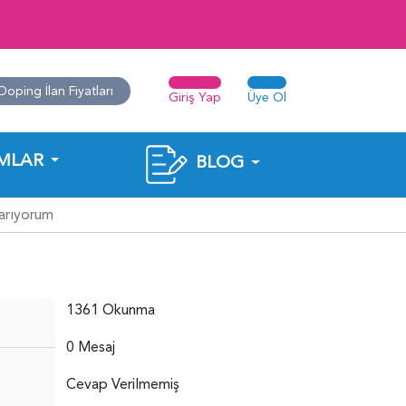
Doping İlan Fiyatları
Giriş Yap
Üye Ol
MLAR
BLOG
 arıyorum
1361 Okunma
0 Mesaj
Cevap Verilmemiş