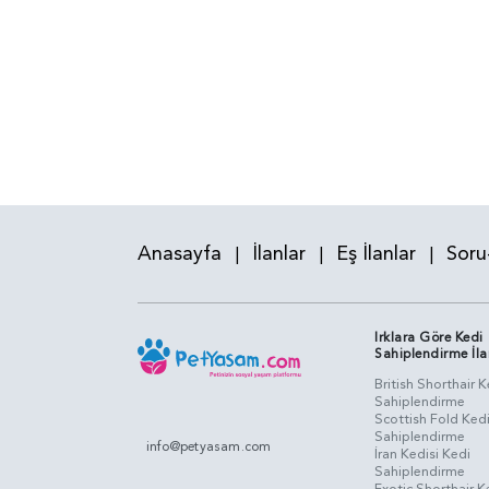
Anasayfa
İlanlar
Eş İlanlar
Soru
|
|
|
Irklara Göre Kedi
Sahiplendirme İla
British Shorthair K
Sahiplendirme
Scottish Fold Ked
Sahiplendirme
info@petyasam.com
İran Kedisi Kedi
Sahiplendirme
Exotic Shorthair K