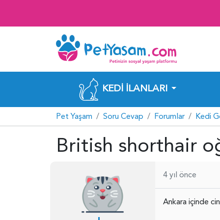
KEDI İLANLARI
Pet Yaşam
Soru Cevap
Forumlar
Kedi G
British shorthair 
4 yıl önce
Ankara içinde cin