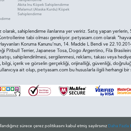
Akita Inu Köpek Sahiplendirme
Malamut (Alaska Kurdu) Köpek
Sahiplendirme
endirme
siz olarak, sahiplendirme ilanlarına yer veririz. Satış yapan yerle
ollerine tabi olması gerekiyor. petyasam.com olarak "hayvan s
yvanları Koruma Kanunu'nun, 14. Madde L Bendi ve 22.10.2014 t
i Pitbull Terrier, Japanese Tosa, Dogo Argentino, Fila Brasilei
e satışı, sahiplendirilmesi, sergilenmesi, reklamı, takası veya he
n, bilgi, içerik ve görselin gerçekliği, orijinalliği, güvenliği, doğr
kullanıcıya ait olup, petyasam.com bu hususlarla ilgili herhangi 
© 2019 - 2026 Petyasam - Tüm Hakları Saklıdır.
llandığınız sürece çerez politikasını kabul etmiş sayılırsınız
Daha Fazla B