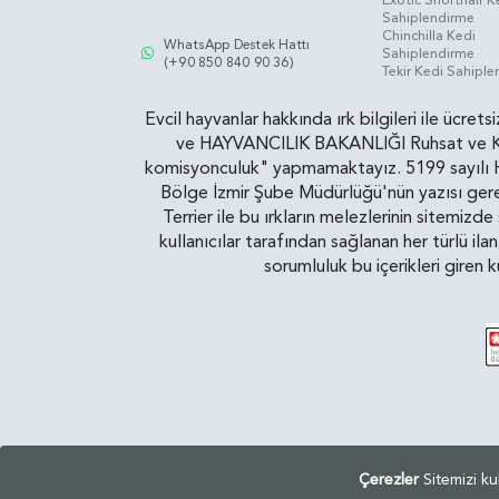
Sahiplendirme
Chinchilla Kedi
WhatsApp Destek Hattı
Sahiplendirme
(+90 850 840 90 36)
Tekir Kedi Sahipl
Evcil hayvanlar hakkında ırk bilgileri ile ücret
ve HAYVANCILIK BAKANLIĞI Ruhsat ve Kontr
komisyonculuk" yapmamaktayız. 5199 sayılı Ha
Bölge İzmir Şube Müdürlüğü'nün yazısı gereğ
Terrier ile bu ırkların melezlerinin sitemizd
kullanıcılar tarafından sağlanan her türlü ila
sorumluluk bu içerikleri giren 
Çerezler
Sitemizi ku