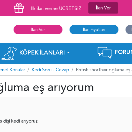
İlan Ver
İlk ilan verme ÜCRETSİZ
İlan Ver
İlan Fiyatları
FORU
KÖPEK İLANLARI
enel Konular
Kedi Soru - Cevap
British shorthair oğluma eş
oğluma eş arıyorum
s dişi kedi arıyoruz