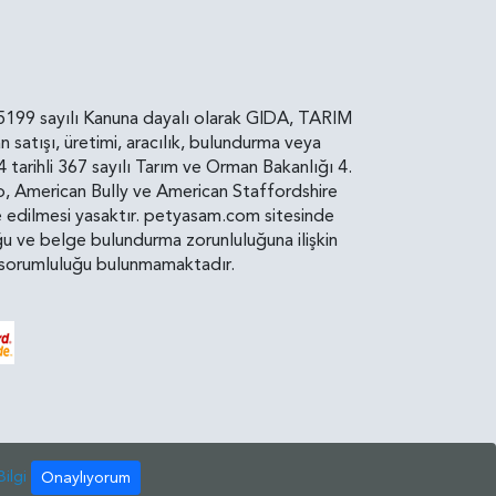
rin, 5199 sayılı Kanuna dayalı olarak GIDA, TARIM
atışı, üretimi, aracılık, bulundurma veya
arihli 367 sayılı Tarım ve Orman Bakanlığı 4.
ro, American Bully ve American Staffordshire
diye edilmesi yasaktır. petyasam.com sitesinde
uluğu ve belge bulundurma zorunluluğuna ilişkin
bir sorumluluğu bulunmamaktadır.
ilgi
Onaylıyorum