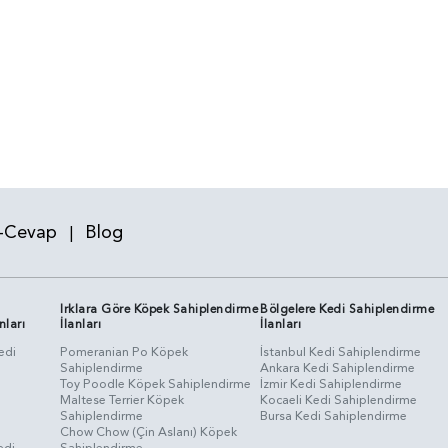
-Cevap
Blog
|
Irklara Göre Köpek Sahiplendirme
Bölgelere Kedi Sahiplendirme
nları
İlanları
İlanları
edi
Pomeranian Po Köpek
İstanbul Kedi Sahiplendirme
Sahiplendirme
Ankara Kedi Sahiplendirme
i
Toy Poodle Köpek Sahiplendirme
İzmir Kedi Sahiplendirme
Maltese Terrier Köpek
Kocaeli Kedi Sahiplendirme
Sahiplendirme
Bursa Kedi Sahiplendirme
Chow Chow (Çin Aslanı) Köpek
edi
Sahiplendirme