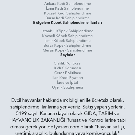
Ankara Kedi Sahiplendirme
İzmir Kedi Sahiplendirme
Kocaeli Kedi Sahiplendirme
Bursa Kedi Sahiplendirme
Bölgelere Köpek Sahiplendirme İlanları
İstanbul Köpek Sahiplendirme
Kocaeli Köpek Sahiplendirme
İzmir Köpek Sahiplendirme
Bursa Köpek Sahiplendirme
Mersin Köpek Sahiplendirme
Sayfalar
Gizlilik Politikasi
KVKK Koruması
Çerez Politikası
İlan Kredi Fiyatları
İade ve İptal
Üyelik Sözleşmesi
Evcil hayvanlar hakkında ırk bilgileri ile ücretsiz olarak,
sahiplendirme ilanlarına yer veririz. Satış yapan yerlerin,
5199 sayılı Kanuna dayalı olarak GIDA, TARIM ve
HAYVANCILIK BAKANLIĞI Ruhsat ve Kontrollerine tabi
olması gerekiyor. petyasam.com olarak "hayvan satışı,
üretimi, aracılık, bulundurma veya komisyonculuk"