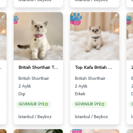
el Kızımız - 4640
British Shorthair Tombul Yanak Prenses Yuva Arıyor - 5152
Top Kafa British Shorthair Blue Point Yakışıklımız - 4641
British Shorthair
British Shorthair
2 Aylık
2 Aylık
2
Dişi
Erkek
D
GÜVENILIR ÜYE
GÜVENILIR ÜYE
İstanbul
/
Beykoz
İstanbul
/
Beykoz