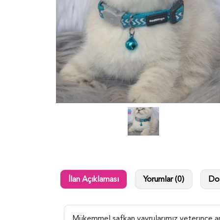
İlan Açıklaması
Yorumlar (0)
Dol
Mükemmel safkan yavrularımız yeterınce ann