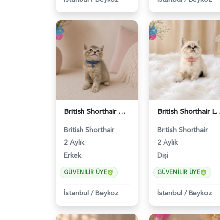
British Shorthair Ay12 Erkek Oyuncu Yavrumuz - 4895
British Shorthair Lynx Point Güz
British Shorthair
British Shorthair
2 Aylık
2 Aylık
Erkek
Dişi
GÜVENILIR ÜYE
GÜVENILIR ÜYE
İstanbul
/
Beykoz
İstanbul
/
Beykoz