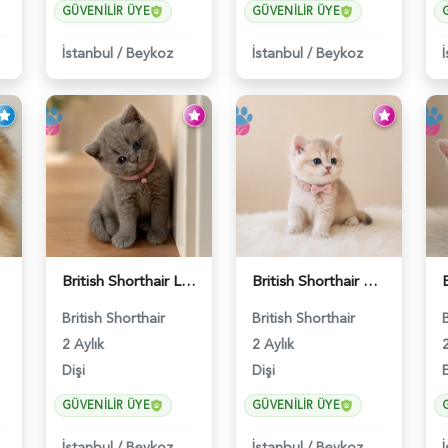
GÜVENILIR ÜYE
GÜVENILIR ÜYE
İstanbul
/
Beykoz
İstanbul
/
Beykoz
6141
British Shorthair Lilac Dişi Tatlı Kızımız - 5236
British Shorthair AY12 Güzel Kızımız - 6349
British Shorthair
British Shorthair
2 Aylık
2 Aylık
2
Dişi
Dişi
GÜVENILIR ÜYE
GÜVENILIR ÜYE
İstanbul
/
Beykoz
İstanbul
/
Beykoz