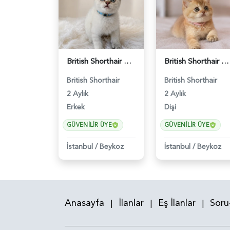
British Shorthair Blue Point Erkek Yavrumuz - 5211
British Shorthair Golden Muhteşem Yavrumuz - 5226
British Shorthair
British Shorthair
2 Aylık
2 Aylık
Erkek
Dişi
GÜVENILIR ÜYE
GÜVENILIR ÜYE
İstanbul
/
Beykoz
İstanbul
/
Beykoz
Anasayfa
İlanlar
Eş İlanlar
Soru
|
|
|