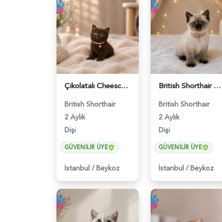
Çikolatalı Cheescake British Shorthair Dişi Yavrumuz - 4902
British Shorthair Dişi Yavrumuz 2 Aylık - 4647
British Shorthair
British Shorthair
2 Aylık
2 Aylık
Dişi
Dişi
GÜVENILIR ÜYE
GÜVENILIR ÜYE
İstanbul
/
Beykoz
İstanbul
/
Beykoz