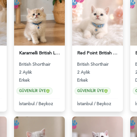
Karamelli British Longhair Erkek 2 Aylık - 4919
Red Point British Shorthair Erkek - 4692
British Shorthair
British Shorthair
2 Aylık
2 Aylık
2
Erkek
Erkek
D
GÜVENILIR ÜYE
GÜVENILIR ÜYE
İstanbul
/
Beykoz
İstanbul
/
Beykoz