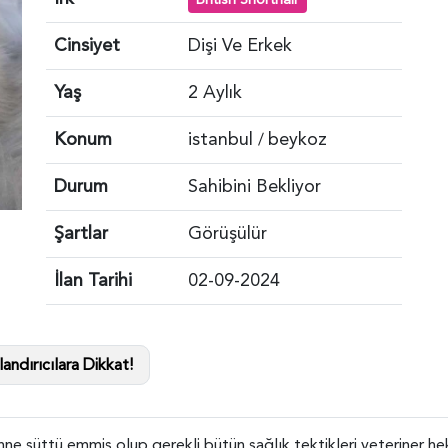
Cinsiyet
Dişi Ve Erkek
Yaş
2 Aylık
Konum
istanbul
beykoz
/
Durum
Sahibini Bekliyor
Şartlar
Görüşülür
İlan Tarihi
02-09-2024
andırıcılara Dikkat!
e süttü emmiş olup gerekli bütün sağlık tektikleri veteriner hek