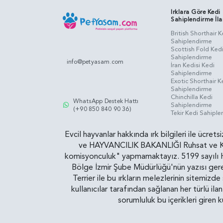
Irklara Göre Kedi
Sahiplendirme İla
British Shorthair K
Sahiplendirme
Scottish Fold Ked
Sahiplendirme
info@petyasam.com
İran Kedisi Kedi
Sahiplendirme
Exotic Shorthair K
Sahiplendirme
Chinchilla Kedi
WhatsApp Destek Hattı
Sahiplendirme
(+90 850 840 90 36)
Tekir Kedi Sahipl
Evcil hayvanlar hakkında ırk bilgileri ile ücret
ve HAYVANCILIK BAKANLIĞI Ruhsat ve Kontr
komisyonculuk" yapmamaktayız. 5199 sayılı Ha
Bölge İzmir Şube Müdürlüğü'nün yazısı gereğ
Terrier ile bu ırkların melezlerinin sitemizd
kullanıcılar tarafından sağlanan her türlü ila
sorumluluk bu içerikleri giren 