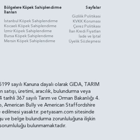
Bölgelere Köpek Sahiplendirme
Sayfalar
İlanları
Gizlilik Politikasi
İstanbul Köpek Sahiplendirme
KVKK Koruması
Kocaeli Köpek Sahiplendirme
Çerez Politikası
İzmir Köpek Sahiplendirme
İlan Kredi Fiyatları
Bursa Köpek Sahiplendirme
İade ve İptal
Mersin Köpek Sahiplendirme
Üyelik Sözleşmesi
rin, 5199 sayılı Kanuna dayalı olarak GIDA, TARIM
atışı, üretimi, aracılık, bulundurma veya
arihli 367 sayılı Tarım ve Orman Bakanlığı 4.
ro, American Bully ve American Staffordshire
diye edilmesi yasaktır. petyasam.com sitesinde
uluğu ve belge bulundurma zorunluluğuna ilişkin
bir sorumluluğu bulunmamaktadır.