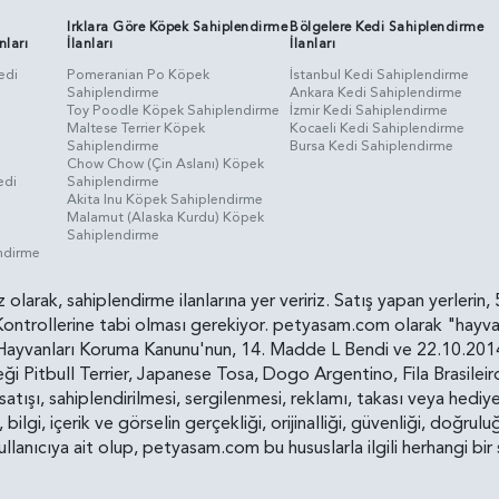
Irklara Göre Köpek Sahiplendirme
Bölgelere Kedi Sahiplendirme
nları
İlanları
İlanları
edi
Pomeranian Po Köpek
İstanbul Kedi Sahiplendirme
Sahiplendirme
Ankara Kedi Sahiplendirme
i
Toy Poodle Köpek Sahiplendirme
İzmir Kedi Sahiplendirme
Maltese Terrier Köpek
Kocaeli Kedi Sahiplendirme
Sahiplendirme
Bursa Kedi Sahiplendirme
Chow Chow (Çin Aslanı) Köpek
edi
Sahiplendirme
Akita Inu Köpek Sahiplendirme
Malamut (Alaska Kurdu) Köpek
Sahiplendirme
endirme
siz olarak, sahiplendirme ilanlarına yer veririz. Satış yapan yerle
ollerine tabi olması gerekiyor. petyasam.com olarak "hayvan s
yvanları Koruma Kanunu'nun, 14. Madde L Bendi ve 22.10.2014 t
i Pitbull Terrier, Japanese Tosa, Dogo Argentino, Fila Brasilei
e satışı, sahiplendirilmesi, sergilenmesi, reklamı, takası veya he
n, bilgi, içerik ve görselin gerçekliği, orijinalliği, güvenliği, doğr
kullanıcıya ait olup, petyasam.com bu hususlarla ilgili herhangi 