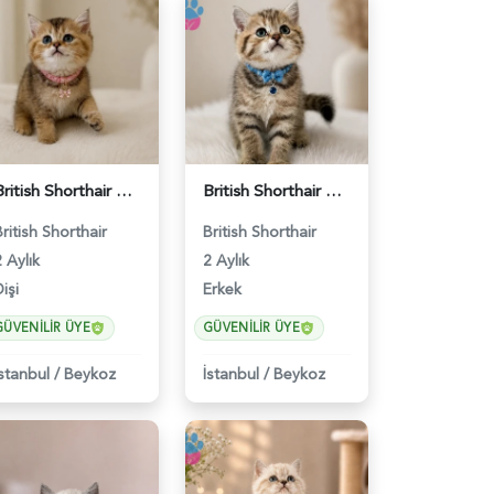
British Shorthair Golden Chinchilla Dişi - 5207
British Shorthair Golden Black Erkek - 5208
British Shorthair
British Shorthair
 Aylık
2 Aylık
işi
Erkek
GÜVENILIR ÜYE
GÜVENILIR ÜYE
İstanbul
/
Beykoz
İstanbul
/
Beykoz