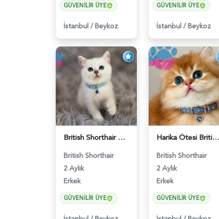
GÜVENILIR ÜYE
GÜVENILIR ÜYE
İstanbul
/
Beykoz
İstanbul
/
Beykoz
British Shorthair Silver Point Erkek 2 Aylık - 6122
Harika Ötesi British Longhair Golden Parlayan Yıldız - 
British Shorthair
British Shorthair
2 Aylık
2 Aylık
Erkek
Erkek
GÜVENILIR ÜYE
GÜVENILIR ÜYE
İstanbul
/
Beykoz
İstanbul
/
Beykoz