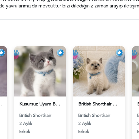
 yavrularımızda mevcuttur bizi dilediğiniz zaman arayıp iletişime
Lilac Erkek - 5905
Kusursuz Uyum British Shorthair Bi Color Erkek - 6011
British Shorthair Erkek Bluepoint 2 Aylık - 4448
British Shorthair
British Shorthair
2 Aylık
2 Aylık
2
Erkek
Erkek