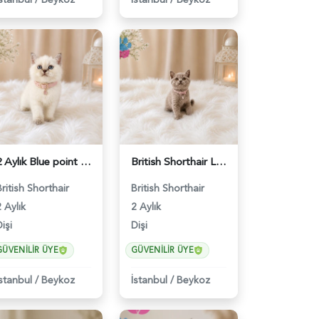
2 Aylık Blue point British Shorthair Nazlı Kızımız - 4642
British Shorthair Lilac Renk Dişi Yavrumuz - 4646
British Shorthair
British Shorthair
 Aylık
2 Aylık
işi
Dişi
GÜVENILIR ÜYE
GÜVENILIR ÜYE
İstanbul
/
Beykoz
İstanbul
/
Beykoz