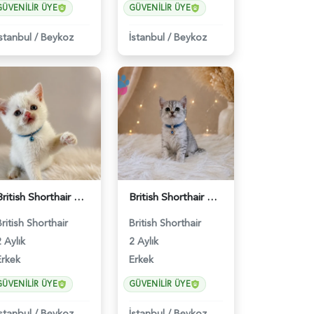
GÜVENILIR ÜYE
GÜVENILIR ÜYE
İstanbul
/
Beykoz
İstanbul
/
Beykoz
British Shorthair Beyaz Pamuksu Yavrumuz - 6419
British Shorthair Silver Tabby Yavrumuz - 4639
British Shorthair
British Shorthair
 Aylık
2 Aylık
Erkek
Erkek
GÜVENILIR ÜYE
GÜVENILIR ÜYE
İstanbul
/
Beykoz
İstanbul
/
Beykoz