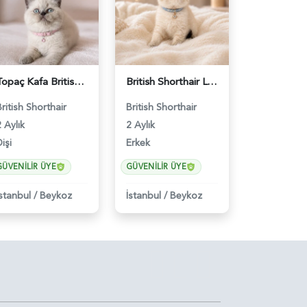
Topaç Kafa British Shorthair Blue Point Dişi - 5229
British Shorthair Lynx Point Erkek Yavrumuz - 4721
British Shorthair
British Shorthair
 Aylık
2 Aylık
işi
Erkek
GÜVENILIR ÜYE
GÜVENILIR ÜYE
İstanbul
/
Beykoz
İstanbul
/
Beykoz