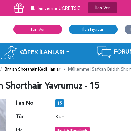
İlan Ver
İlk ilan verme ÜCRETSİZ
İlan Ver
İlan Fiyatları
FORU
KÖPEK İLANLARI
British Shorthair Kedi İlanları
Mükemmel Safkan British Short
 Shorthair Yavrumuz - 15
İlan No
15
Tür
Kedi
Irk
British Shorthair