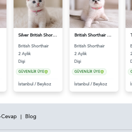
Silver British Shorthair Güzelliğimiz 2 Aylık - 5227
British Shorthair Silver Point Kızımız - 5228
British Shorthair
British Shorthair
2 Aylık
2 Aylık
2
Dişi
Dişi
D
GÜVENILIR ÜYE
GÜVENILIR ÜYE
İstanbul
/
Beykoz
İstanbul
/
Beykoz
-Cevap
Blog
|