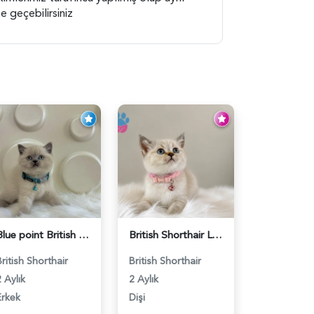
 geçebilirsiniz
Blue point British Shorthair Kedim 2 Aylık - 4132
British Shorthair Lynx Point Dişi Yavrumuz Yuva Arıyor - 5148
British Shorthair
British Shorthair
 Aylık
2 Aylık
Erkek
Dişi