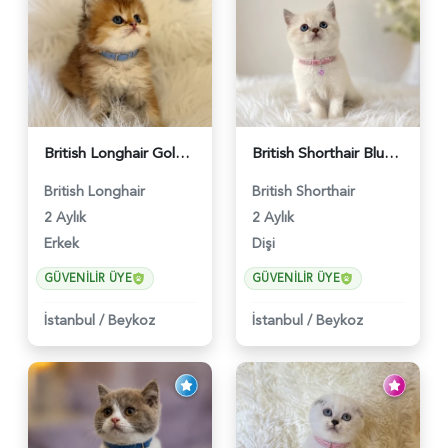
British Longhair Golden Erkek Yavrumuz - 5910
British Shorthair Blue Point Kızımız 2 Aylık - 5149
British Longhair
British Shorthair
2 Aylık
2 Aylık
Erkek
Dişi
GÜVENILIR ÜYE
GÜVENILIR ÜYE
İstanbul
/
Beykoz
İstanbul
/
Beykoz