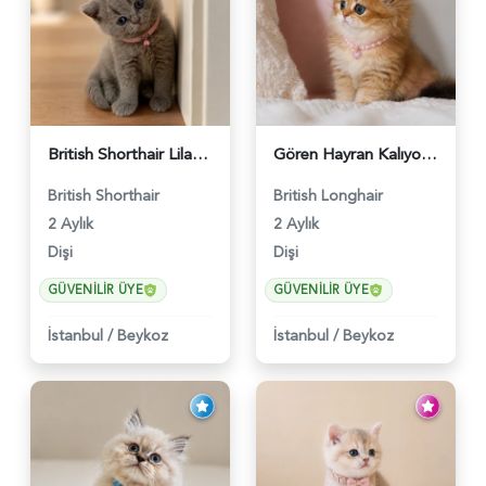
British Shorthair Lilac Dişi Tatlı Kızımız - 5236
Gören Hayran Kalıyor! British Longhair Golden Dişi - 6345
British Shorthair
British Longhair
2 Aylık
2 Aylık
Dişi
Dişi
GÜVENILIR ÜYE
GÜVENILIR ÜYE
İstanbul
/
Beykoz
İstanbul
/
Beykoz