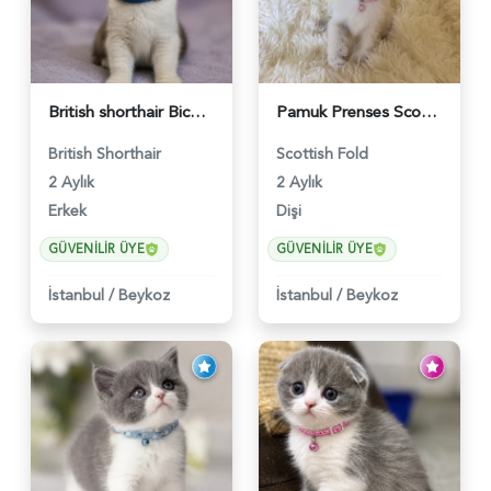
British shorthair Bicolor Lilac Erkek - 5905
Pamuk Prenses Scottish Fold Maviş Yavrumuz - 6009
British Shorthair
Scottish Fold
2 Aylık
2 Aylık
Erkek
Dişi
GÜVENILIR ÜYE
GÜVENILIR ÜYE
İstanbul
/
Beykoz
İstanbul
/
Beykoz