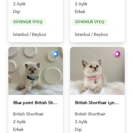
2 Aylık
2 Aylık
Dişi
Erkek
GÜVENILIR ÜYE
GÜVENILIR ÜYE
İstanbul
/
Beykoz
İstanbul
/
Beykoz
Blue point British Shorthair Kedim 2 Aylık - 4132
British Shorthair Lynx Point Dişi Yavrumuz Yuva Arıyor - 5148
British Shorthair
British Shorthair
2 Aylık
2 Aylık
Erkek
Dişi