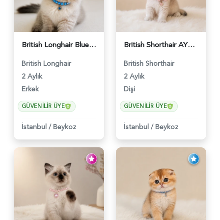
British Longhair Blue Point Erkek Pofuduk Yavrumuz - 6348
British Shorthair AY12 Güzel Kızımız - 6349
British Longhair
British Shorthair
2 Aylık
2 Aylık
Erkek
Dişi
GÜVENILIR ÜYE
GÜVENILIR ÜYE
İstanbul
/
Beykoz
İstanbul
/
Beykoz