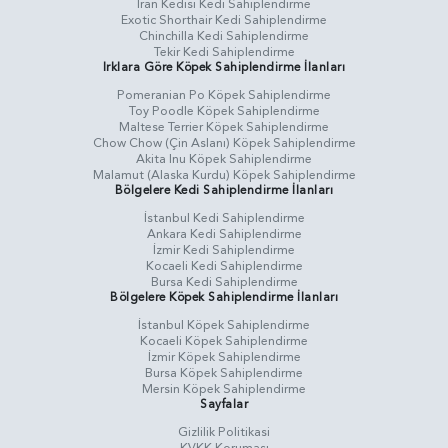
İran Kedisi Kedi Sahiplendirme
Exotic Shorthair Kedi Sahiplendirme
Chinchilla Kedi Sahiplendirme
Tekir Kedi Sahiplendirme
Irklara Göre Köpek Sahiplendirme İlanları
Pomeranian Po Köpek Sahiplendirme
Toy Poodle Köpek Sahiplendirme
Maltese Terrier Köpek Sahiplendirme
Chow Chow (Çin Aslanı) Köpek Sahiplendirme
Akita Inu Köpek Sahiplendirme
Malamut (Alaska Kurdu) Köpek Sahiplendirme
Bölgelere Kedi Sahiplendirme İlanları
İstanbul Kedi Sahiplendirme
Ankara Kedi Sahiplendirme
İzmir Kedi Sahiplendirme
Kocaeli Kedi Sahiplendirme
Bursa Kedi Sahiplendirme
Bölgelere Köpek Sahiplendirme İlanları
İstanbul Köpek Sahiplendirme
Kocaeli Köpek Sahiplendirme
İzmir Köpek Sahiplendirme
Bursa Köpek Sahiplendirme
Mersin Köpek Sahiplendirme
Sayfalar
Gizlilik Politikasi