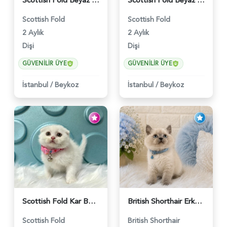
Scottish Fold Beyaz Güzellik 2 Aylık - 4690
Scottish Fold Beyaz Dişi Baby Face 2 Aylık - 3704
Scottish Fold
Scottish Fold
2 Aylık
2 Aylık
Dişi
Dişi
GÜVENILIR ÜYE
GÜVENILIR ÜYE
İstanbul
/
Beykoz
İstanbul
/
Beykoz
Scottish Fold Kar Beyazı Dişi 2 Aylık - 2980
British Shorthair Erkek Bluepoint 2 Aylık - 4448
Scottish Fold
British Shorthair