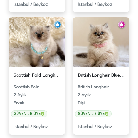
İstanbul
/
Beykoz
İstanbul
/
Beykoz
Scottish Fold Longhair Çikolata Erkek Yavrumuz - 6119
British Longhair Blue Point Afrodit Yuva Arıyor - 6118
Scottish Fold
British Longhair
2 Aylık
2 Aylık
Erkek
Dişi
GÜVENILIR ÜYE
GÜVENILIR ÜYE
İstanbul
/
Beykoz
İstanbul
/
Beykoz