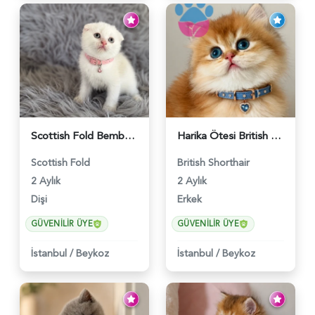
Scottish Fold Bembeyaz Pembe Burun Yavrumuz - 6120
Harika Ötesi British Longhair Golden Parlayan Yıldız - 6141
Scottish Fold
British Shorthair
2 Aylık
2 Aylık
Dişi
Erkek
GÜVENILIR ÜYE
GÜVENILIR ÜYE
İstanbul
/
Beykoz
İstanbul
/
Beykoz