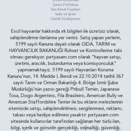
KVKK Koruması
Çerez Politikası
İlan Kredi Fiyatları
İade ve İptal
Üyelik Sözleşmesi
Evcil hayvanlar hakkında ırk bilgileri ile ücretsiz olarak,
sahiplendirme ilanlarına yer veririz. Satış yapan yerlerin,
5199 sayılı Kanuna dayalı olarak GIDA, TARIM ve
HAYVANCILIK BAKANLIĞI Ruhsat ve Kontrollerine tabi
olması gerekiyor. petyasam.com olarak "hayvan satışı,
üretimi, aracılık, bulundurma veya komisyonculuk"
yapmamaktayız. 5199 sayılı Hayvanları Koruma
Kanunu'nun, 14. Madde L Bendi ve 22.10.2014 tarihli 367
sayılı Tarım ve Orman Bakanlığı 4. Bölge İzmir Şube
Müdürlüğü'nün yazısı gereği Pitbull Terrier, Japanese
Tosa, Dogo Argentino, Fila Brasileiro, American Bully ve
American Staffordshire Terrier ile bu ırkların melezlerinin
sitemizde satışı, sahiplendirilmesi, sergilenmesi, reklamı,
takası veya hediye edilmesi yasaktır. petyasam.com
sitesinde kullanıcılar tarafından sağlanan her türlü ilan,
bilgi, içerik ve görselin gerçekliği, orijinalliği, güvenliği,