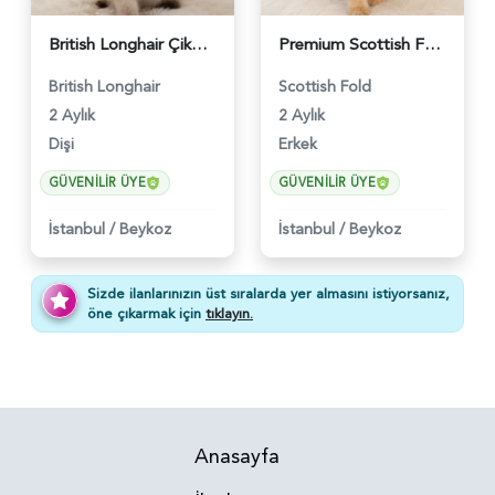
British Longhair Çikolatalı Sütlü Dişi Yavrumuz - 6347
Premium Scottish Fold Golden Yavru - 6400
British Longhair
Scottish Fold
2 Aylık
2 Aylık
Dişi
Erkek
GÜVENILIR ÜYE
GÜVENILIR ÜYE
İstanbul
/
Beykoz
İstanbul
/
Beykoz
Sizde ilanlarınızın üst sıralarda yer almasını istiyorsanız,
öne çıkarmak için
tıklayın.
Anasayfa