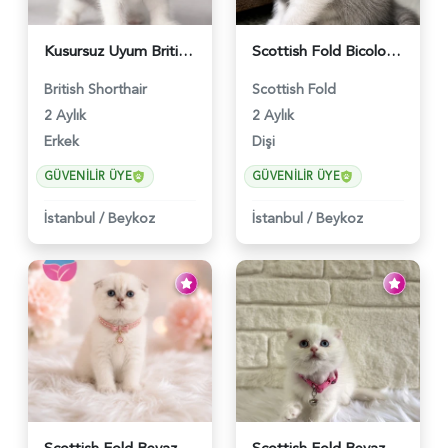
Kusursuz Uyum British Shorthair Bi Color Erkek - 6011
Scottish Fold Bicolor Lilac Dişi - 6014
British Shorthair
Scottish Fold
2 Aylık
2 Aylık
Erkek
Dişi
GÜVENILIR ÜYE
GÜVENILIR ÜYE
İstanbul
/
Beykoz
İstanbul
/
Beykoz