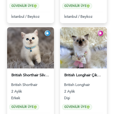
GÜVENILIR ÜYE
GÜVENILIR ÜYE
İstanbul
/
Beykoz
İstanbul
/
Beykoz
British Shorthair Silver Point Erkek 2 Aylık - 6122
British Longhair Çikolata Nadir Renk Göz Kamaştırıcı - 6117
British Shorthair
British Longhair
2 Aylık
2 Aylık
Erkek
Dişi
GÜVENILIR ÜYE
GÜVENILIR ÜYE