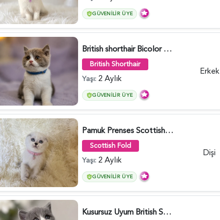
GÜVENILIR ÜYE
British shorthair Bicolor Lilac Erkek - 5905
British Shorthair
Erkek
2 Aylık
Yaşı:
GÜVENILIR ÜYE
Pamuk Prenses Scottish Fold Maviş Yavrumuz - 6009
Scottish Fold
Dişi
2 Aylık
Yaşı:
GÜVENILIR ÜYE
Kusursuz Uyum British Shorthair Bi Color Erkek - 6011