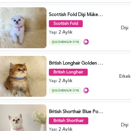
Scottish Fold Dişi Mükemmel Yavrumuz - 5909
Scottish Fold
Dişi
2 Aylık
Yaşı:
GÜVENILIR ÜYE
British Longhair Golden Erkek Yavrumuz - 5910
British Longhair
Erkek
2 Aylık
Yaşı:
GÜVENILIR ÜYE
British Shorthair Blue Point Kızımız 2 Aylık - 5149
British Shorthair
Dişi
2 Aylık
Yaşı: