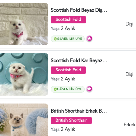
Scottish Fold Beyaz Dişi Baby Face 2 Aylık - 3704
Scottish Fold
Dişi
2 Aylık
Yaşı:
GÜVENILIR ÜYE
Scottish Fold Kar Beyazı Dişi 2 Aylık - 2980
Scottish Fold
Dişi
2 Aylık
Yaşı:
GÜVENILIR ÜYE
British Shorthair Erkek Bluepoint 2 Aylık - 4448
British Shorthair
Erkek
2 Aylık
Yaşı: