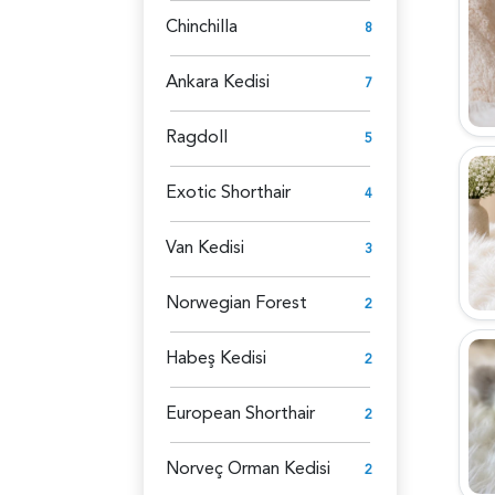
Chinchilla
8
Ankara Kedisi
7
Ragdoll
5
Exotic Shorthair
4
Van Kedisi
3
Norwegian Forest
2
Habeş Kedisi
2
European Shorthair
2
Norveç Orman Kedisi
2