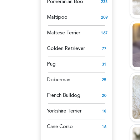
Pomeranian Boo
238
Maltipoo
209
Maltese Terrier
167
Golden Retriever
77
Pug
31
Doberman
25
French Bulldog
20
Yorkshire Terrier
18
Cane Corso
16