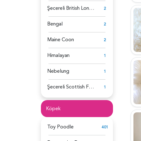
Şecereli British Longhair
2
Bengal
2
Maine Coon
2
Himalayan
1
Nebelung
1
Şecereli Scottish Fold
1
Köpek
Toy Poodle
401