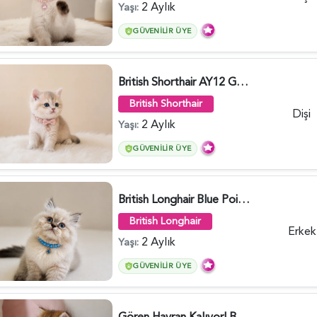
2 Aylık
Yaşı:
GÜVENILIR ÜYE
British Shorthair AY12 Güzel Kızımız - 6349
British Shorthair
Dişi
2 Aylık
Yaşı:
GÜVENILIR ÜYE
British Longhair Blue Point Erkek Pofuduk Yavrumuz - 6348
British Longhair
Erkek
2 Aylık
Yaşı:
GÜVENILIR ÜYE
Gören Hayran Kalıyor! British Longhair Golden Dişi - 6345