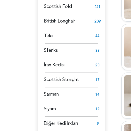
Scottish Fold
451
British Longhair
209
Tekir
44
Sfenks
33
İran Kedisi
28
Scottish Straight
17
Sarman
14
Siyam
12
Diğer Kedi İrkları
9