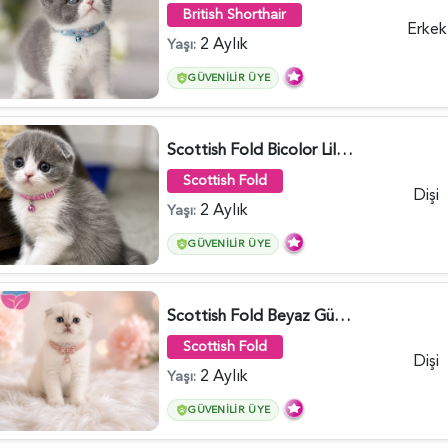
British Shorthair
Erkek
2 Aylık
Yaşı:
GÜVENILIR ÜYE
Scottish Fold Bicolor Lilac Dişi - 6014
Scottish Fold
Dişi
2 Aylık
Yaşı:
GÜVENILIR ÜYE
Scottish Fold Beyaz Güzellik 2 Aylık - 4690
Scottish Fold
Dişi
2 Aylık
Yaşı:
GÜVENILIR ÜYE