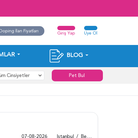
Doping İlan Fiyatları
Giriş Yap
Üye Ol
MLAR
BLOG
üm Cinsiyetler
Pet Bul
07-08-2026
Istanbul
/
Beykoz