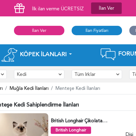
İlan Ver
İlk ilan verme ÜCRETSİZ
İlan Ver
İlan Fiyatları
FORU
KÖPEK İLANLARI
Kedi
Tüm Irklar
T
rı
Muğla Kedi İlanları
Menteşe Kedi İlanları
teşe Kedi Sahiplendirme İlanları
British Longhair Çikolatalı Sütlü Dişi Yavrumuz - 6347
British Longhair
Dişi