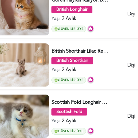
British Longhair
Dişi
2 Aylık
Yaşı:
GÜVENILIR ÜYE
British Shorthair Lilac Renk Dişi Yavrumuz - 4646
British Shorthair
Dişi
2 Aylık
Yaşı:
GÜVENILIR ÜYE
Scottish Fold Longhair Lilac Bi Color 2 Aylık - 5908
Scottish Fold
Dişi
2 Aylık
Yaşı:
GÜVENILIR ÜYE