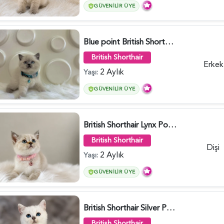
GÜVENILIR ÜYE
Blue point British Shorthair Kedim 2 Aylık - 4132
British Shorthair
Erkek
2 Aylık
Yaşı:
GÜVENILIR ÜYE
British Shorthair Lynx Point Dişi Yavrumuz Yuva Arıyor - 5148
British Shorthair
Dişi
2 Aylık
Yaşı:
GÜVENILIR ÜYE
British Shorthair Silver Point Erkek 2 Aylık - 6122
British Shorthair