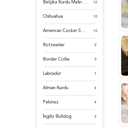
Belçika Kurdu Malinois
12
Chihuahua
10
American Cocker Spaniel
10
Rottweiler
9
Border Collie
9
Labrador
7
Alman Kurdu
4
Pekinez
4
İ̇ngiliz Bulldog
3