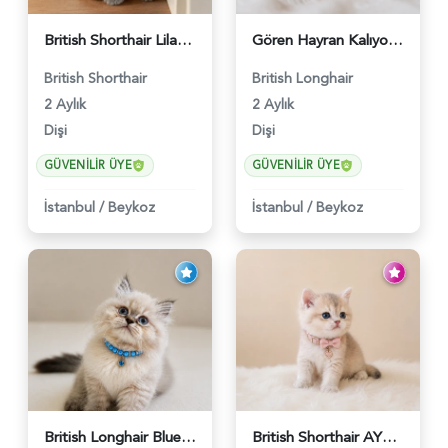
British Shorthair Lilac Dişi Tatlı Kızımız - 5236
Gören Hayran Kalıyor! British Longhair Golden Dişi - 6345
British Shorthair
British Longhair
2 Aylık
2 Aylık
Dişi
Dişi
GÜVENILIR ÜYE
GÜVENILIR ÜYE
İstanbul
/
Beykoz
İstanbul
/
Beykoz
British Longhair Blue Point Erkek Pofuduk Yavrumuz - 6348
British Shorthair AY12 Güzel Kızımız - 6349