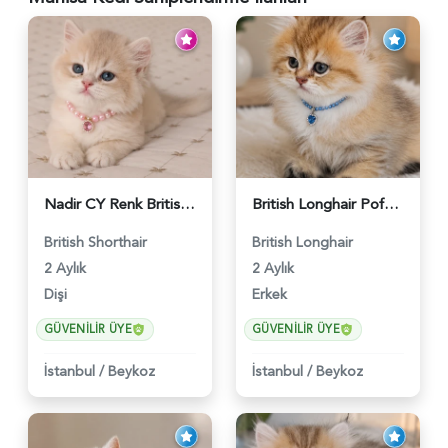
Nadir CY Renk British Shorthair Prensesimiz - 6483
British Longhair Pofuduk Yakışıklımız - 6481
British Shorthair
British Longhair
2 Aylık
2 Aylık
Dişi
Erkek
GÜVENILIR ÜYE
GÜVENILIR ÜYE
İstanbul
/
Beykoz
İstanbul
/
Beykoz