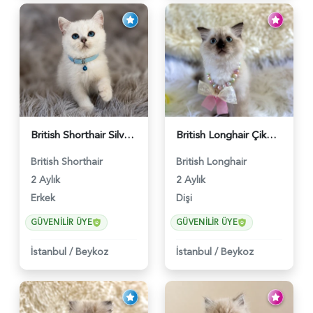
British Shorthair Silver Point Erkek 2 Aylık - 6122
British Longhair Çikolata Nadir Renk Göz Kamaştırıcı - 6117
British Shorthair
British Longhair
2 Aylık
2 Aylık
Erkek
Dişi
GÜVENILIR ÜYE
GÜVENILIR ÜYE
İstanbul
/
Beykoz
İstanbul
/
Beykoz