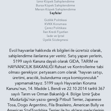
İzmir Köpek Sahiplendirme
Bursa Köpek Sahiplendirme
Mersin Köpek Sahiplendirme
Sayfalar
Gizlilik Politikasi
KVKK Koruması
Çerez Politikası
İlan Kredi Fiyatları
İade ve İptal
Üyelik Sözleşmesi
Evcil hayvanlar hakkında ırk bilgileri ile ücretsiz olarak,
sahiplendirme ilanlarına yer veririz. Satış yapan yerlerin,
5199 sayılı Kanuna dayalı olarak GIDA, TARIM ve
HAYVANCILIK BAKANLIĞI Ruhsat ve Kontrollerine tabi
olması gerekiyor. petyasam.com olarak "hayvan satışı,
üretimi, aracılık, bulundurma veya komisyonculuk"
yapmamaktayız. 5199 sayılı Hayvanları Koruma
Kanunu'nun, 14. Madde L Bendi ve 22.10.2014 tarihli 367
sayılı Tarım ve Orman Bakanlığı 4. Bölge İzmir Şube
Müdürlüğü'nün yazısı gereği Pitbull Terrier, Japanese
Tosa, Dogo Argentino, Fila Brasileiro, American Bully ve
American Staffordshire Terrier ile bu ırkların melezlerinin