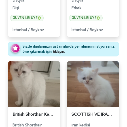
2 Aylık
2 Aylık
Dişi
Erkek
GÜVENILIR ÜYE
GÜVENILIR ÜYE
İstanbul
/
Beykoz
İstanbul
/
Beykoz
Sizde ilanlarınızın üst sıralarda yer almasını istiyorsanız,
öne çıkarmak için
tıklayın.
British Shorthair Kedim Yuva Arıyor - 5185
SCOTTİSH VE İRAN KEDİSİ KIRMASI - 5141
British Shorthair
iran kedisi