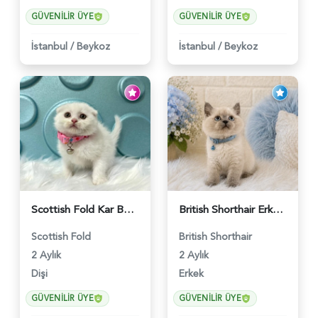
GÜVENILIR ÜYE
GÜVENILIR ÜYE
İstanbul
/
Beykoz
İstanbul
/
Beykoz
Scottish Fold Kar Beyazı Dişi 2 Aylık - 2980
British Shorthair Erkek Bluepoint 2 Aylık - 4448
Scottish Fold
British Shorthair
2 Aylık
2 Aylık
Dişi
Erkek
GÜVENILIR ÜYE
GÜVENILIR ÜYE