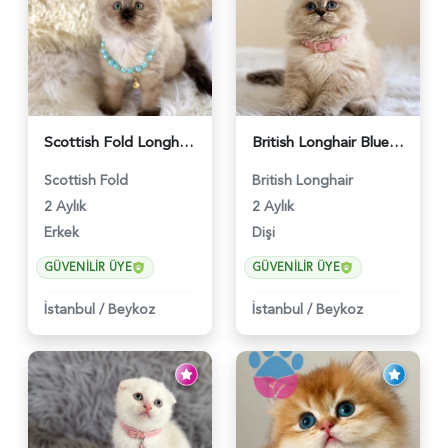
Scottish Fold Longhair Çikolata Erkek Yavrumuz - 6119
British Longhair Blue Point Afrodit Yuva Arıyor - 6118
Scottish Fold
British Longhair
2 Aylık
2 Aylık
Erkek
Dişi
GÜVENILIR ÜYE
GÜVENILIR ÜYE
İstanbul
/
Beykoz
İstanbul
/
Beykoz