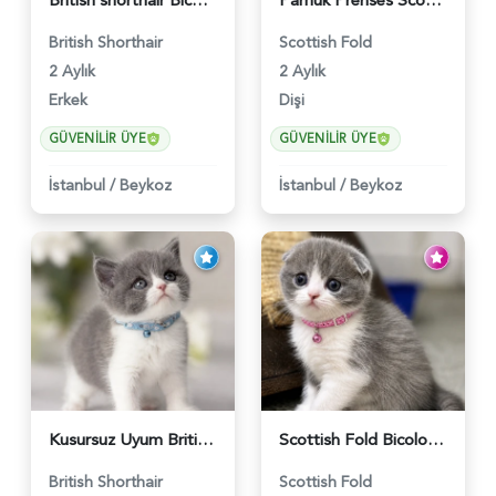
British shorthair Bicolor Lilac Erkek - 5905
Pamuk Prenses Scottish Fold Maviş Yavrumuz - 6009
British Shorthair
Scottish Fold
2 Aylık
2 Aylık
Erkek
Dişi
GÜVENILIR ÜYE
GÜVENILIR ÜYE
İstanbul
/
Beykoz
İstanbul
/
Beykoz
Kusursuz Uyum British Shorthair Bi Color Erkek - 6011
Scottish Fold Bicolor Lilac Dişi - 6014
British Shorthair
Scottish Fold