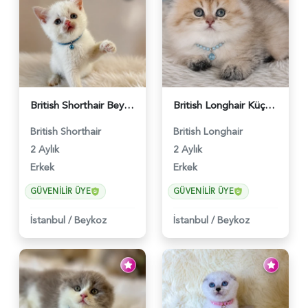
British Shorthair Beyaz Pamuksu Yavrumuz - 6419
British Longhair Küçük Prens Yuva Arıyor - 6480
British Shorthair
British Longhair
2 Aylık
2 Aylık
Erkek
Erkek
GÜVENILIR ÜYE
GÜVENILIR ÜYE
İstanbul
/
Beykoz
İstanbul
/
Beykoz