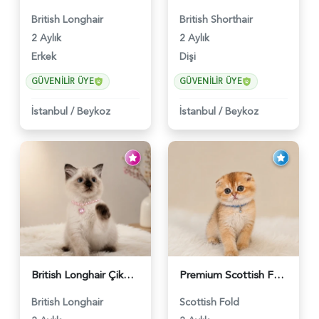
British Longhair
British Shorthair
2 Aylık
2 Aylık
Erkek
Dişi
GÜVENILIR ÜYE
GÜVENILIR ÜYE
İstanbul
/
Beykoz
İstanbul
/
Beykoz
British Longhair Çikolatalı Sütlü Dişi Yavrumuz - 6347
Premium Scottish Fold Golden Yavru - 6400
British Longhair
Scottish Fold