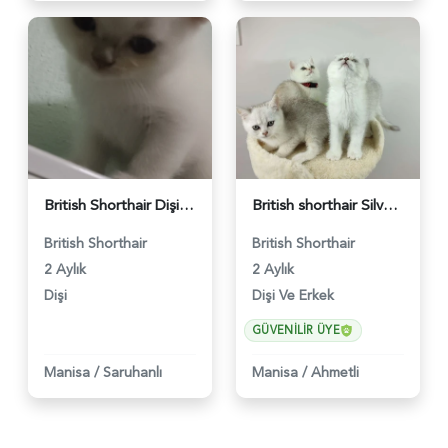
British Shorthair Dişi 2 Aylık - 4184
British shorthair Silver Shaded Ns11 Safkan Yavrular - 486
British Shorthair
British Shorthair
2 Aylık
2 Aylık
Dişi
Dişi Ve Erkek
GÜVENILIR ÜYE
Manisa
/
Saruhanlı
Manisa
/
Ahmetli