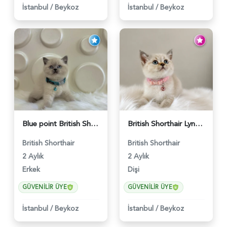
İstanbul
/
Beykoz
İstanbul
/
Beykoz
Blue point British Shorthair Kedim 2 Aylık - 4132
British Shorthair Lynx Point Dişi Yavrumuz Yuva Arıyor - 5148
British Shorthair
British Shorthair
2 Aylık
2 Aylık
Erkek
Dişi
GÜVENILIR ÜYE
GÜVENILIR ÜYE
İstanbul
/
Beykoz
İstanbul
/
Beykoz