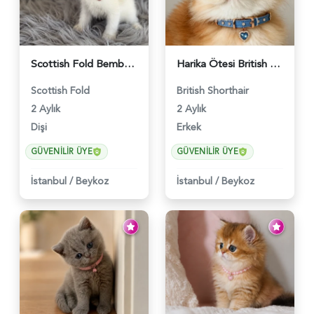
Scottish Fold Bembeyaz Pembe Burun Yavrumuz - 6120
Harika Ötesi British Longhair Golden Parlayan Yıldız - 6141
Scottish Fold
British Shorthair
2 Aylık
2 Aylık
Dişi
Erkek
GÜVENILIR ÜYE
GÜVENILIR ÜYE
İstanbul
/
Beykoz
İstanbul
/
Beykoz