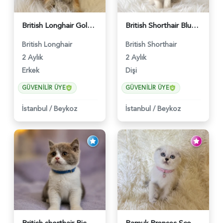
British Longhair Golden Erkek Yavrumuz - 5910
British Shorthair Blue Point Kızımız 2 Aylık - 5149
British Longhair
British Shorthair
2 Aylık
2 Aylık
Erkek
Dişi
GÜVENILIR ÜYE
GÜVENILIR ÜYE
İstanbul
/
Beykoz
İstanbul
/
Beykoz