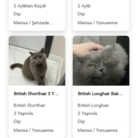
2 Aylıktan Küçük
2 Aylık
Dişi
Dişi
Manisa
/
Şehzadeler
Manisa
/
Yunusemre
British Shorthair 3 Yaşında Yuva Arıyor - 4804
British Longhair Balımm 2 Yaşında - 4301
British Shorthair
British Longhair
3 Yaşında
2 Yaşında
Dişi
Dişi
Manisa
/
Yunusemre
Manisa
/
Yunusemre