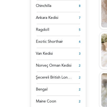
Chinchilla
8
Ankara Kedisi
7
Ragdoll
5
Exotic Shorthair
4
Van Kedisi
3
Norveç Orman Kedisi
2
Şecereli British Longhair
2
Bengal
2
Maine Coon
2