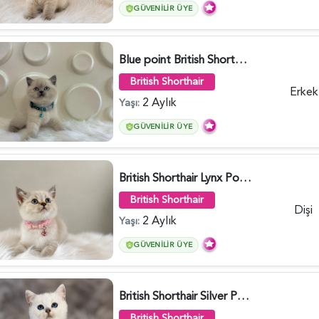
GÜVENILIR ÜYE
Blue point British Shorthair Kedim 2 Aylık - 4132
British Shorthair
Erkek
2 Aylık
Yaşı:
GÜVENILIR ÜYE
British Shorthair Lynx Point Dişi Yavrumuz Yuva Arıyor - 5148
British Shorthair
Dişi
2 Aylık
Yaşı:
GÜVENILIR ÜYE
British Shorthair Silver Point Erkek 2 Aylık - 6122
British Shorthair