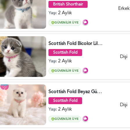
British Shorthair
Erkek
2 Aylık
Yaşı:
GÜVENILIR ÜYE
Scottish Fold Bicolor Lilac Dişi - 6014
Scottish Fold
Dişi
2 Aylık
Yaşı:
GÜVENILIR ÜYE
Scottish Fold Beyaz Güzellik 2 Aylık - 4690
Scottish Fold
Dişi
2 Aylık
Yaşı:
GÜVENILIR ÜYE