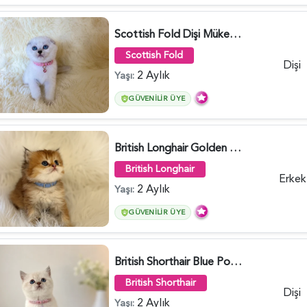
Scottish Fold Dişi Mükemmel Yavrumuz - 5909
Scottish Fold
Dişi
2 Aylık
Yaşı:
GÜVENILIR ÜYE
British Longhair Golden Erkek Yavrumuz - 5910
British Longhair
Erkek
2 Aylık
Yaşı:
GÜVENILIR ÜYE
British Shorthair Blue Point Kızımız 2 Aylık - 5149
British Shorthair
Dişi
2 Aylık
Yaşı: