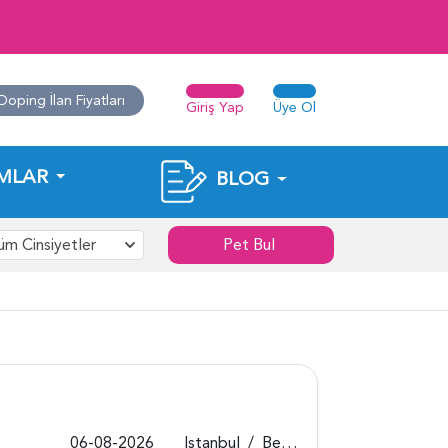
Doping İlan Fiyatları
Giriş Yap
Üye Ol
MLAR
BLOG
üm Cinsiyetler
Pet Bul
06-08-2026
Istanbul
/
Beykoz