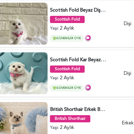
Scottish Fold Beyaz Dişi Baby Face 2 Aylık - 3704
Scottish Fold
Dişi
2 Aylık
Yaşı:
GÜVENILIR ÜYE
Scottish Fold Kar Beyazı Dişi 2 Aylık - 2980
Scottish Fold
Dişi
2 Aylık
Yaşı:
GÜVENILIR ÜYE
British Shorthair Erkek Bluepoint 2 Aylık - 4448
British Shorthair
Erkek
2 Aylık
Yaşı: