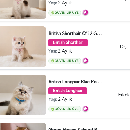
2 Aylık
Yaşı:
GÜVENILIR ÜYE
British Shorthair AY12 Güzel Kızımız - 6349
British Shorthair
Dişi
2 Aylık
Yaşı:
GÜVENILIR ÜYE
British Longhair Blue Point Erkek Pofuduk Yavrumuz - 6348
British Longhair
Erkek
2 Aylık
Yaşı:
GÜVENILIR ÜYE
Gören Hayran Kalıyor! British Longhair Golden Dişi - 6345