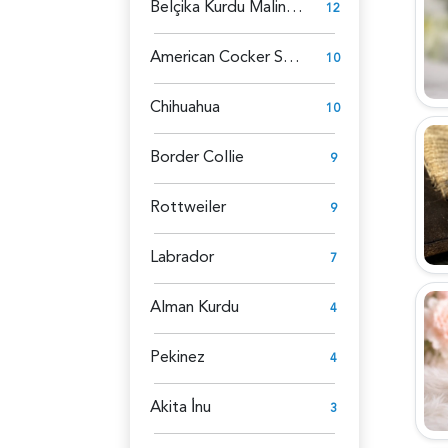
Belçika Kurdu Malinois
12
American Cocker Spaniel
10
Chihuahua
10
Border Collie
9
Rottweiler
9
Labrador
7
Alman Kurdu
4
Pekinez
4
Akita İ̇nu
3