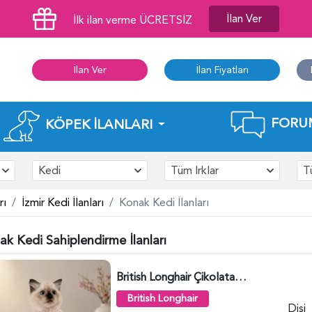
İlan Ver
İlk ilan verme ÜCRETSİZ
İlan Ver
İlan Fiyatları
FORU
KÖPEK İLANLARI
Kedi
Tüm Irklar
T
rı
İzmir Kedi İlanları
Konak Kedi İlanları
k Kedi Sahiplendirme İlanları
British Longhair Çikolatalı Sütlü Dişi Yavrumuz - 6347
British Longhair
Dişi