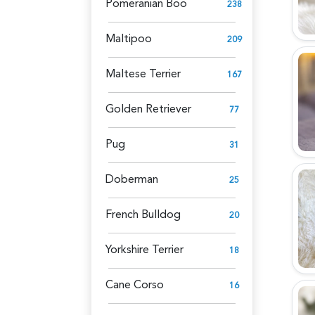
Pomeranian Boo
238
Maltipoo
209
Maltese Terrier
167
Golden Retriever
77
Pug
31
Doberman
25
French Bulldog
20
Yorkshire Terrier
18
Cane Corso
16