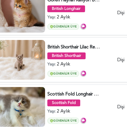
British Longhair
Dişi
2 Aylık
Yaşı:
GÜVENILIR ÜYE
British Shorthair Lilac Renk Dişi Yavrumuz - 4646
British Shorthair
Dişi
2 Aylık
Yaşı:
GÜVENILIR ÜYE
Scottish Fold Longhair Lilac Bi Color 2 Aylık - 5908
Scottish Fold
Dişi
2 Aylık
Yaşı:
GÜVENILIR ÜYE