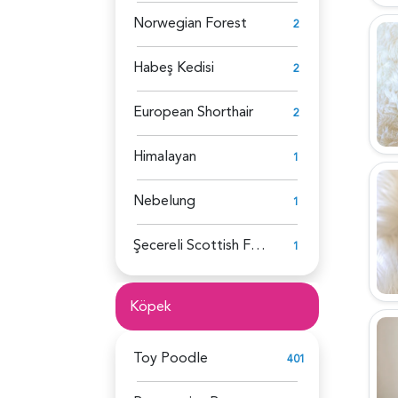
Norwegian Forest
2
Habeş Kedisi
2
European Shorthair
2
Himalayan
1
Nebelung
1
Şecereli Scottish Fold
1
Köpek
Toy Poodle
401