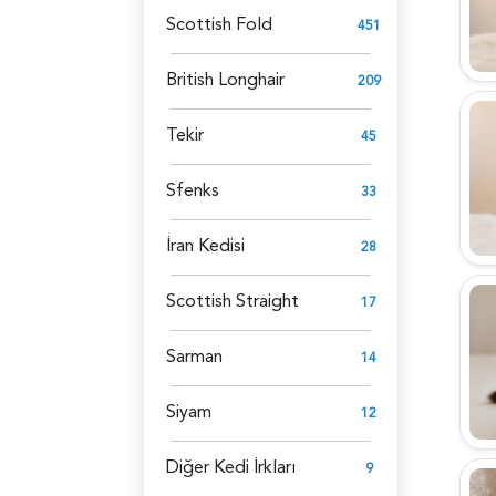
Scottish Fold
451
British Longhair
209
Tekir
45
Sfenks
33
İran Kedisi
28
Scottish Straight
17
Sarman
14
Siyam
12
Diğer Kedi İrkları
9