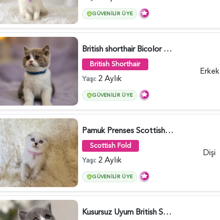
GÜVENILIR ÜYE
British shorthair Bicolor Lilac Erkek - 5905
British Shorthair
Erkek
2 Aylık
Yaşı:
GÜVENILIR ÜYE
Pamuk Prenses Scottish Fold Maviş Yavrumuz - 6009
Scottish Fold
Dişi
2 Aylık
Yaşı:
GÜVENILIR ÜYE
Kusursuz Uyum British Shorthair Bi Color Erkek - 6011