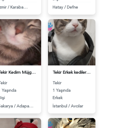
zmir
/
Karabağlar
Hatay
/
Defne
Tekir Kedim Müjgan Eş Arıyor - 118983795
Tekir Erkek kedilerime eş arıyorum - 118983760
Tekir
Tekir
1 Yaşında
1 Yaşında
işi
Erkek
Sakarya
/
Adapazarı
İstanbul
/
Avcılar