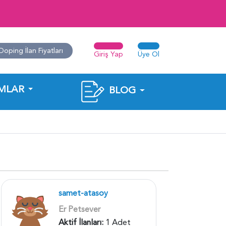
Doping İlan Fiyatları
Giriş Yap
Üye Ol
MLAR
BLOG
samet-atasoy
Er Petsever
Aktif İlanları:
1 Adet