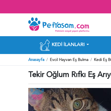
KEDI İLANLARI
Anasayfa
Evcil Hayvan Eş Bulma
Kedi Eş 
Tekir Oğlum Rıfkı Eş Arıy