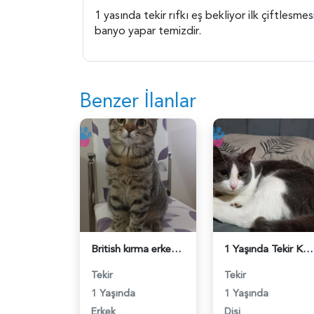
1 yasında tekir rıfkı eş bekliyor ilk çiftlesme
banyo yapar temizdir.
Benzer İlanlar
British kırma erkek 1 Yaşında - 118984399
1 Yaşında Tekir Kedim Eş Arıyor - 118984368
Tekir
Tekir
1 Yaşında
1 Yaşında
Erkek
Dişi