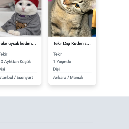
Tekir uysak kedime Eş Arıyorum - 118983554
Tekir Dişi Kedimize Scottish Bir Eş Ariyoruz - 118983453
Tekir
Tekir
10 Aylıktan Küçük
1 Yaşında
işi
Dişi
İstanbul
/
Esenyurt
Ankara
/
Mamak