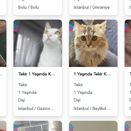
Bolu
/
Bolu
İstanbul
/
Ümraniye
İ
ner arıyorum - 118983916
Tekir 1 Yaşında Kedime Eş Arıyorum - 118983862
1 Yaşında Tekir Kedime Eş Arıyorum - 118983847
Tekir
Tekir
1 Yaşında
1 Yaşında
Dişi
Dişi
D
İstanbul
/
Gaziosmanpaşa
İstanbul
/
Beylikdüzü