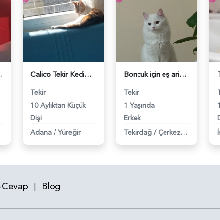
rum - 118983698
Calico Tekir Kedime Eş Arıyorum - 118983630
Boncuk için eş ariyoruz - 118983552
Tekir
Tekir
10 Aylıktan Küçük
1 Yaşında
Dişi
Erkek
D
Adana
/
Yüreğir
Tekirdağ
/
Çerkezköy
-Cevap
Blog
|