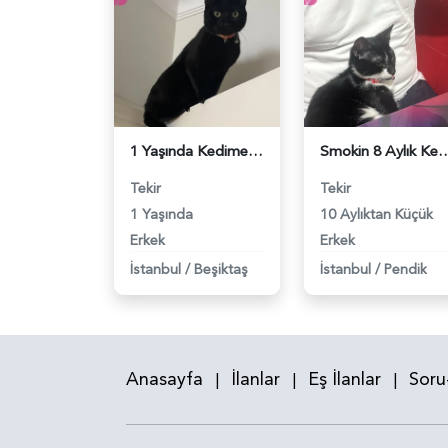
1 Yaşında Kedime Eş Arıyorum - 118983727
Smokin 8 Aylık Kedime Eş Arıyo
Tekir
Tekir
1 Yaşında
10 Aylıktan Küçük
Erkek
Erkek
İstanbul
/
Beşiktaş
İstanbul
/
Pendik
Anasayfa
İlanlar
Eş İlanlar
Soru
|
|
|