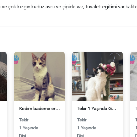
si ve çok kızgın kuduz asısı ve çipide var, tuvalet egitimi var kali
Kedim bademe erkek kedi arıyorum - 118984362
Tekir 1 Yaşında Güzel Gözlü Kızım Eş Arıyor - 118984340
Tekir
Tekir
1 Yaşında
1 Yaşında
Dişi
Dişi
D