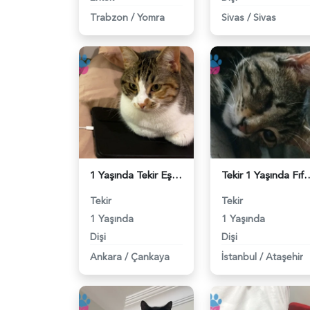
Trabzon
/
Yomra
Sivas
/
Sivas
1 Yaşında Tekir Eş Arıyor - 118983952
Tekir 1 Yaşında Fıftığımız için part
Tekir
Tekir
1 Yaşında
1 Yaşında
Dişi
Dişi
Ankara
/
Çankaya
İstanbul
/
Ataşehir