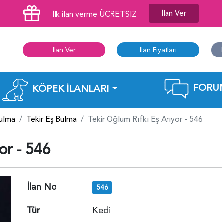
İlan Ver
İlk ilan verme ÜCRETSİZ
İlan Ver
İlan Fiyatları
FORU
KÖPEK İLANLARI
Bulma
Tekir Eş Bulma
Tekir Oğlum Rıfkı Eş Arıyor - 546
or - 546
İlan No
546
Tür
Kedi