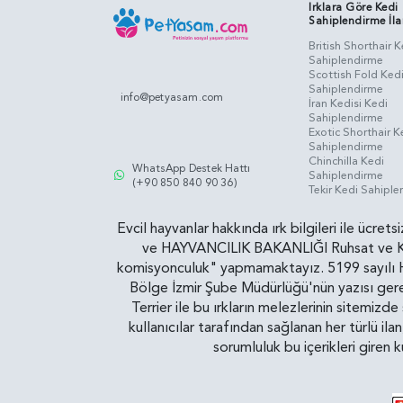
Irklara Göre Kedi
Sahiplendirme İla
British Shorthair K
Sahiplendirme
Scottish Fold Ked
Sahiplendirme
info@petyasam.com
İran Kedisi Kedi
Sahiplendirme
Exotic Shorthair K
Sahiplendirme
Chinchilla Kedi
WhatsApp Destek Hattı
Sahiplendirme
(+90 850 840 90 36)
Tekir Kedi Sahipl
Evcil hayvanlar hakkında ırk bilgileri ile ücret
ve HAYVANCILIK BAKANLIĞI Ruhsat ve Kontr
komisyonculuk" yapmamaktayız. 5199 sayılı Ha
Bölge İzmir Şube Müdürlüğü'nün yazısı gereğ
Terrier ile bu ırkların melezlerinin sitemizd
kullanıcılar tarafından sağlanan her türlü ila
sorumluluk bu içerikleri giren 