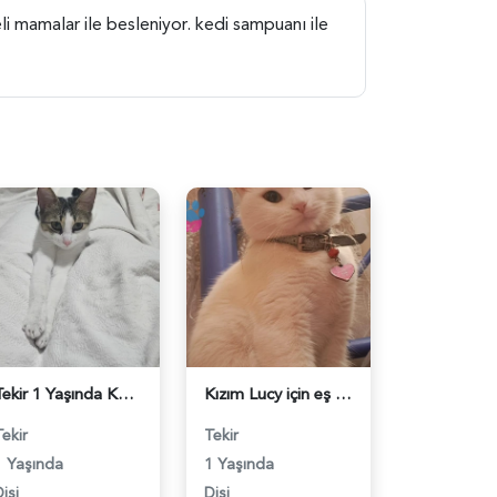
teli mamalar ile besleniyor. kedi sampuanı ile
Tekir 1 Yaşında Kedim Eş Arıyor - 118984103
Kızım Lucy için eş arıyorum - 118984070
Tekir
Tekir
1 Yaşında
1 Yaşında
işi
Dişi