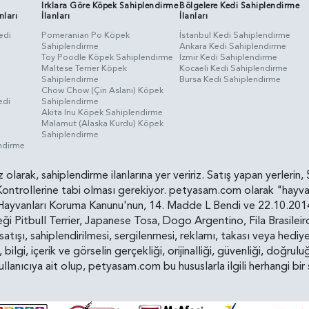
Irklara Göre Köpek Sahiplendirme
Bölgelere Kedi Sahiplendirme
nları
İlanları
İlanları
edi
Pomeranian Po Köpek
İstanbul Kedi Sahiplendirme
Sahiplendirme
Ankara Kedi Sahiplendirme
i
Toy Poodle Köpek Sahiplendirme
İzmir Kedi Sahiplendirme
Maltese Terrier Köpek
Kocaeli Kedi Sahiplendirme
Sahiplendirme
Bursa Kedi Sahiplendirme
Chow Chow (Çin Aslanı) Köpek
edi
Sahiplendirme
Akita Inu Köpek Sahiplendirme
Malamut (Alaska Kurdu) Köpek
Sahiplendirme
endirme
siz olarak, sahiplendirme ilanlarına yer veririz. Satış yapan yerle
ollerine tabi olması gerekiyor. petyasam.com olarak "hayvan s
yvanları Koruma Kanunu'nun, 14. Madde L Bendi ve 22.10.2014 t
i Pitbull Terrier, Japanese Tosa, Dogo Argentino, Fila Brasilei
e satışı, sahiplendirilmesi, sergilenmesi, reklamı, takası veya he
n, bilgi, içerik ve görselin gerçekliği, orijinalliği, güvenliği, doğr
kullanıcıya ait olup, petyasam.com bu hususlarla ilgili herhangi 