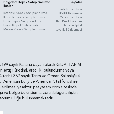
Bölgelere Köpek Sahiplendirme
Sayfalar
İlanları
Gizlilik Politikasi
İstanbul Köpek Sahiplendirme
KVKK Koruması
Kocaeli Köpek Sahiplendirme
Çerez Politikası
İzmir Köpek Sahiplendirme
İlan Kredi Fiyatları
Bursa Köpek Sahiplendirme
İade ve İptal
Mersin Köpek Sahiplendirme
Üyelik Sözleşmesi
rin, 5199 sayılı Kanuna dayalı olarak GIDA, TARIM
atışı, üretimi, aracılık, bulundurma veya
arihli 367 sayılı Tarım ve Orman Bakanlığı 4.
ro, American Bully ve American Staffordshire
diye edilmesi yasaktır. petyasam.com sitesinde
uluğu ve belge bulundurma zorunluluğuna ilişkin
bir sorumluluğu bulunmamaktadır.