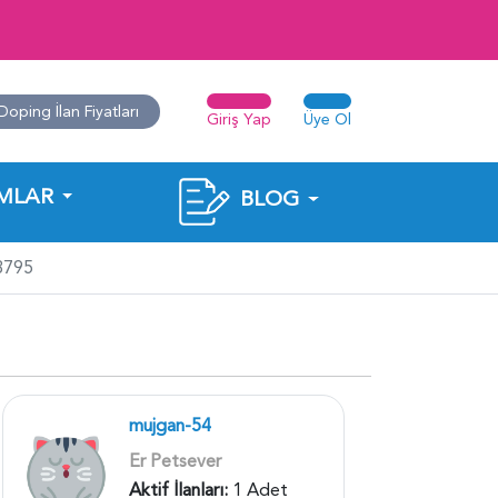
Doping İlan Fiyatları
Giriş Yap
Üye Ol
MLAR
BLOG
3795
mujgan-54
Er Petsever
Aktif İlanları:
1 Adet