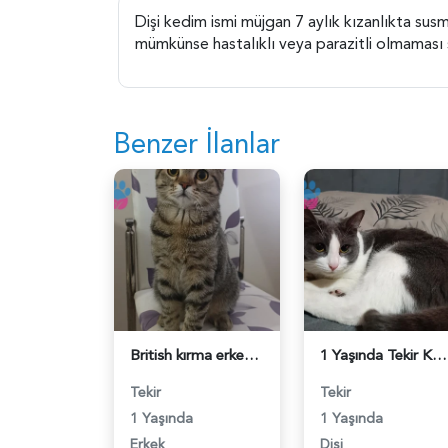
Dişi kedim ismi müjgan 7 aylık kızanlıkta su
mümkünse hastalıklı veya parazitli olmaması
Benzer İlanlar
British kırma erkek 1 Yaşında - 118984399
1 Yaşında Tekir Kedim Eş Arıyor - 118984368
Tekir
Tekir
1 Yaşında
1 Yaşında
Erkek
Dişi