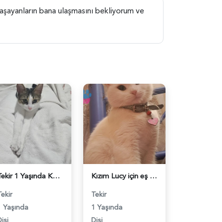
yaşayanların bana ulaşmasını bekliyorum ve
Tekir 1 Yaşında Kedim Eş Arıyor - 118984103
Kızım Lucy için eş arıyorum - 118984070
Tekir
Tekir
1 Yaşında
1 Yaşında
işi
Dişi