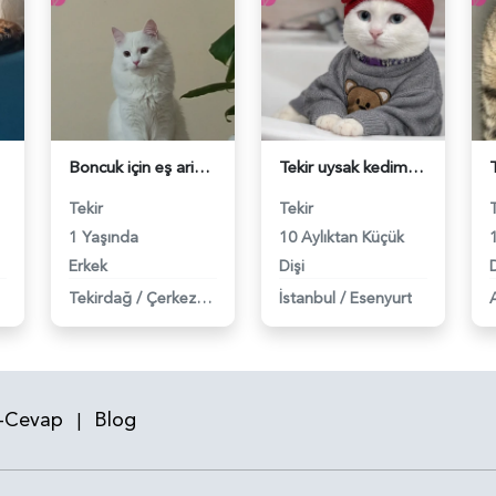
Boncuk için eş ariyoruz - 118983552
Tekir uysak kedime Eş Arıyorum - 118983554
Tekir
Tekir
1 Yaşında
10 Aylıktan Küçük
Erkek
Dişi
D
Tekirdağ
/
Çerkezköy
İstanbul
/
Esenyurt
-Cevap
Blog
|