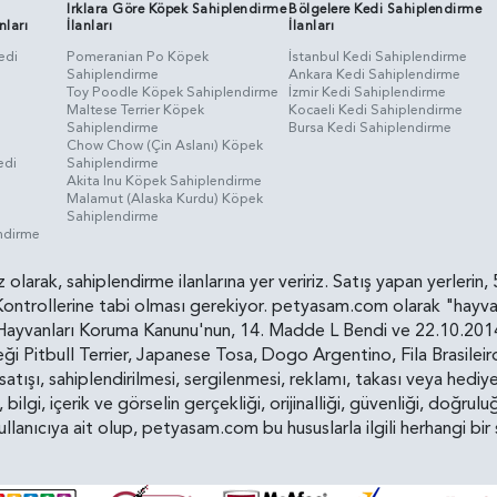
Irklara Göre Köpek Sahiplendirme
Bölgelere Kedi Sahiplendirme
nları
İlanları
İlanları
edi
Pomeranian Po Köpek
İstanbul Kedi Sahiplendirme
Sahiplendirme
Ankara Kedi Sahiplendirme
i
Toy Poodle Köpek Sahiplendirme
İzmir Kedi Sahiplendirme
Maltese Terrier Köpek
Kocaeli Kedi Sahiplendirme
Sahiplendirme
Bursa Kedi Sahiplendirme
Chow Chow (Çin Aslanı) Köpek
edi
Sahiplendirme
Akita Inu Köpek Sahiplendirme
Malamut (Alaska Kurdu) Köpek
Sahiplendirme
endirme
siz olarak, sahiplendirme ilanlarına yer veririz. Satış yapan yerle
ollerine tabi olması gerekiyor. petyasam.com olarak "hayvan s
yvanları Koruma Kanunu'nun, 14. Madde L Bendi ve 22.10.2014 t
i Pitbull Terrier, Japanese Tosa, Dogo Argentino, Fila Brasilei
e satışı, sahiplendirilmesi, sergilenmesi, reklamı, takası veya he
n, bilgi, içerik ve görselin gerçekliği, orijinalliği, güvenliği, doğr
kullanıcıya ait olup, petyasam.com bu hususlarla ilgili herhangi 