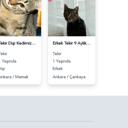
Tekir Dişi Kedimize Scottish Bir Eş Ariyoruz - 118983453
Erkek Tekir 9 Aylık Eş Arıyor - 118983455
Tekir
Tekir
1 Yaşında
1 Yaşında
işi
Erkek
Ankara
/
Mamak
Ankara
/
Çankaya