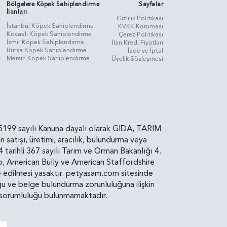
Bölgelere Köpek Sahiplendirme
Sayfalar
İlanları
Gizlilik Politikasi
İstanbul Köpek Sahiplendirme
KVKK Koruması
Kocaeli Köpek Sahiplendirme
Çerez Politikası
İzmir Köpek Sahiplendirme
İlan Kredi Fiyatları
Bursa Köpek Sahiplendirme
İade ve İptal
Mersin Köpek Sahiplendirme
Üyelik Sözleşmesi
rin, 5199 sayılı Kanuna dayalı olarak GIDA, TARIM
atışı, üretimi, aracılık, bulundurma veya
arihli 367 sayılı Tarım ve Orman Bakanlığı 4.
ro, American Bully ve American Staffordshire
diye edilmesi yasaktır. petyasam.com sitesinde
uluğu ve belge bulundurma zorunluluğuna ilişkin
bir sorumluluğu bulunmamaktadır.