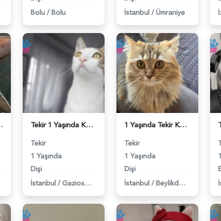
Bolu
/
Bolu
İstanbul
/
Ümraniye
İ
ner arıyorum - 118983916
Tekir 1 Yaşında Kedime Eş Arıyorum - 118983862
1 Yaşında Tekir Kedime Eş Arıyorum - 118983847
Tekir
Tekir
1 Yaşında
1 Yaşında
Dişi
Dişi
İstanbul
/
Gaziosmanpaşa
İstanbul
/
Beylikdüzü