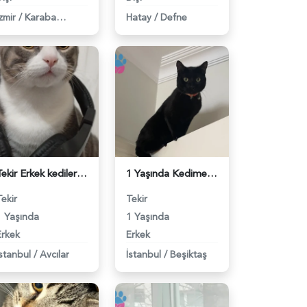
zmir
/
Karabağlar
Hatay
/
Defne
Tekir Erkek kedilerime eş arıyorum - 118983760
1 Yaşında Kedime Eş Arıyorum - 118983727
Tekir
Tekir
1 Yaşında
1 Yaşında
Erkek
Erkek
İstanbul
/
Avcılar
İstanbul
/
Beşiktaş