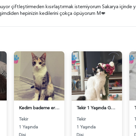
smuyor çiftleştirmeden kısırlaştırmak istemiyorum Sakarya içinde 
 şimdiden hepinizin kedilerini çokça öpüyorum M💋
Kedim bademe erkek kedi arıyorum - 118984362
Tekir 1 Yaşında Güzel Gözlü Kızım Eş Arıyor - 118984340
Tekir
Tekir
1 Yaşında
1 Yaşında
Dişi
Dişi
D