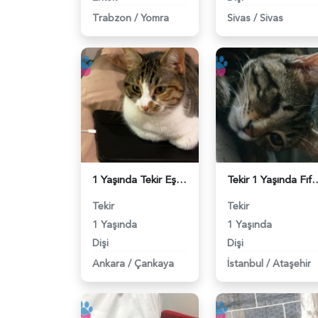
Trabzon
/
Yomra
Sivas
/
Sivas
1 Yaşında Tekir Eş Arıyor - 118983952
Tekir 1 Yaşında Fıftığımız için part
Tekir
Tekir
1 Yaşında
1 Yaşında
Dişi
Dişi
Ankara
/
Çankaya
İstanbul
/
Ataşehir