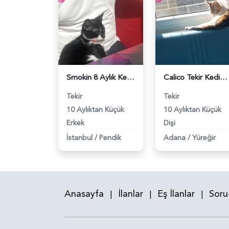
Smokin 8 Aylık Kedime Eş Arıyorum - 118983698
Calico Tekir Kedime Eş Arıyorum - 118983630
Tekir
Tekir
10 Aylıktan Küçük
10 Aylıktan Küçük
Erkek
Dişi
İstanbul
/
Pendik
Adana
/
Yüreğir
Anasayfa
İlanlar
Eş İlanlar
Soru
|
|
|