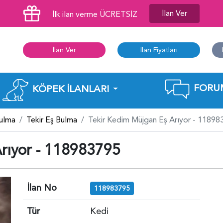
İlan Ver
İlk ilan verme ÜCRETSİZ
İlan Ver
İlan Fiyatları
FORU
KÖPEK İLANLARI
Bulma
Tekir Eş Bulma
Tekir Kedim Müjgan Eş Arıyor - 11898
rıyor - 118983795
İlan No
118983795
Tür
Kedi