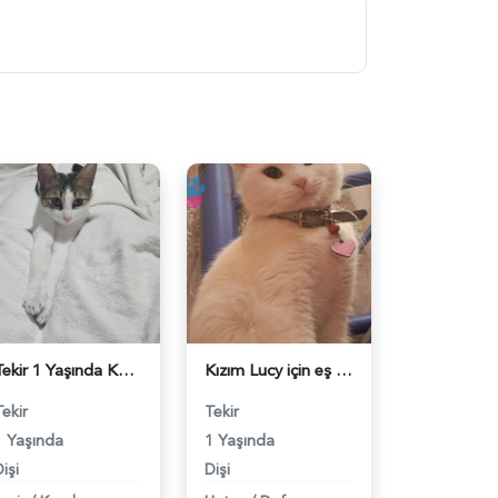
Tekir 1 Yaşında Kedim Eş Arıyor - 118984103
Kızım Lucy için eş arıyorum - 118984070
Tekir
Tekir
1 Yaşında
1 Yaşında
işi
Dişi