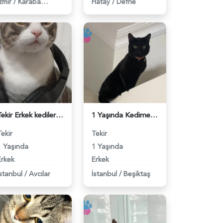
zmir
/
Karabağlar
Hatay
/
Defne
Tekir Erkek kedilerime eş arıyorum - 118983760
1 Yaşında Kedime Eş Arıyorum - 118983727
Tekir
Tekir
1 Yaşında
1 Yaşında
Erkek
Erkek
İstanbul
/
Avcılar
İstanbul
/
Beşiktaş