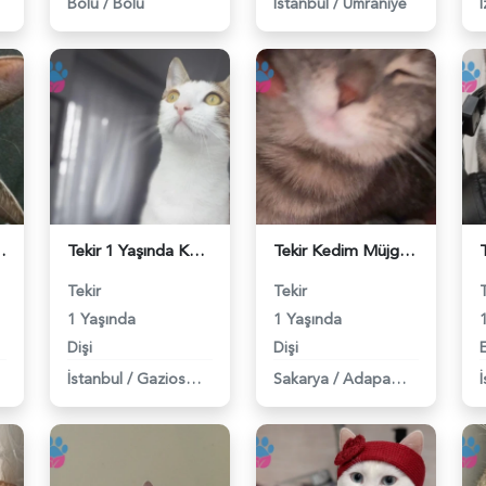
Bolu
/
Bolu
İstanbul
/
Ümraniye
İ
ner arıyorum - 118983916
Tekir 1 Yaşında Kedime Eş Arıyorum - 118983862
Tekir Kedim Müjgan Eş Arıyor - 118983795
Tekir
Tekir
1 Yaşında
1 Yaşında
Dişi
Dişi
İstanbul
/
Gaziosmanpaşa
Sakarya
/
Adapazarı