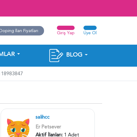
Doping İlan Fiyatları
Giriş Yap
Üye Ol
MLAR
BLOG
 118983847
salihcc
Er Petsever
Aktif İlanları:
1 Adet