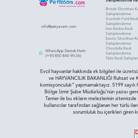
Sahiplendirme İla
British Shorthair K
Sahiplendirme
Scottish Fold Ked
Sahiplendirme
info@petyasam.com
İran Kedisi Kedi
Sahiplendirme
Exotic Shorthair K
Sahiplendirme
Chinchilla Kedi
WhatsApp Destek Hattı
Sahiplendirme
(+90 850 840 90 36)
Tekir Kedi Sahipl
Evcil hayvanlar hakkında ırk bilgileri ile ücret
ve HAYVANCILIK BAKANLIĞI Ruhsat ve Kontr
komisyonculuk" yapmamaktayız. 5199 sayılı Ha
Bölge İzmir Şube Müdürlüğü'nün yazısı gereğ
Terrier ile bu ırkların melezlerinin sitemizd
kullanıcılar tarafından sağlanan her türlü ila
sorumluluk bu içerikleri giren 