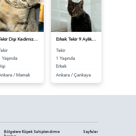
Tekir Dişi Kedimize Scottish Bir Eş Ariyoruz - 118983453
Erkek Tekir 9 Aylık Eş Arıyor - 118983455
Tekir
Tekir
1 Yaşında
1 Yaşında
işi
Erkek
Ankara
/
Mamak
Ankara
/
Çankaya
Bölgelere Köpek Sahiplendirme
Sayfalar