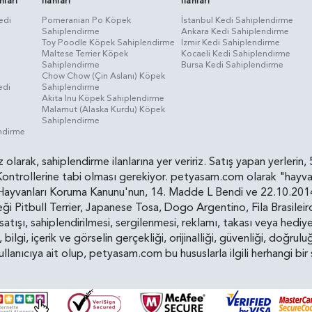
nları
İlanları
İlanları
edi
Pomeranian Po Köpek
İstanbul Kedi Sahiplendirme
Sahiplendirme
Ankara Kedi Sahiplendirme
i
Toy Poodle Köpek Sahiplendirme
İzmir Kedi Sahiplendirme
Maltese Terrier Köpek
Kocaeli Kedi Sahiplendirme
Sahiplendirme
Bursa Kedi Sahiplendirme
Chow Chow (Çin Aslanı) Köpek
edi
Sahiplendirme
Akita Inu Köpek Sahiplendirme
Malamut (Alaska Kurdu) Köpek
Sahiplendirme
endirme
siz olarak, sahiplendirme ilanlarına yer veririz. Satış yapan yerle
ollerine tabi olması gerekiyor. petyasam.com olarak "hayvan s
yvanları Koruma Kanunu'nun, 14. Madde L Bendi ve 22.10.2014 t
i Pitbull Terrier, Japanese Tosa, Dogo Argentino, Fila Brasilei
e satışı, sahiplendirilmesi, sergilenmesi, reklamı, takası veya he
n, bilgi, içerik ve görselin gerçekliği, orijinalliği, güvenliği, doğr
kullanıcıya ait olup, petyasam.com bu hususlarla ilgili herhangi 