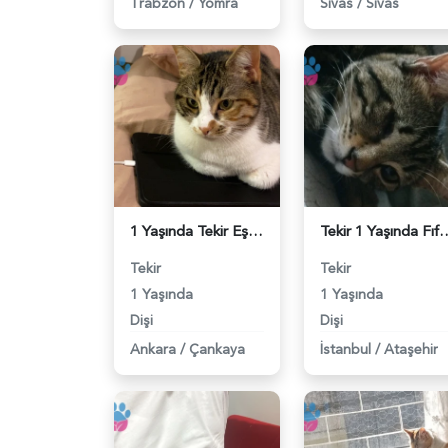
Trabzon
/
Yomra
Sivas
/
Sivas
1 Yaşında Tekir Eş Arıyor - 118983952
Tekir 1 Yaşında Fıftığımız için part
Tekir
Tekir
1 Yaşında
1 Yaşında
Dişi
Dişi
Ankara
/
Çankaya
İstanbul
/
Ataşehir