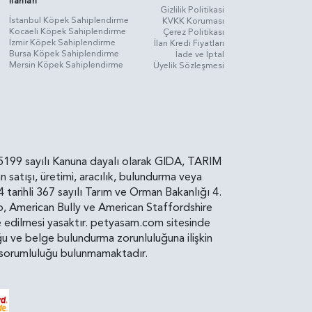
İlanları
Gizlilik Politikasi
İstanbul Köpek Sahiplendirme
KVKK Koruması
Kocaeli Köpek Sahiplendirme
Çerez Politikası
İzmir Köpek Sahiplendirme
İlan Kredi Fiyatları
Bursa Köpek Sahiplendirme
İade ve İptal
Mersin Köpek Sahiplendirme
Üyelik Sözleşmesi
rin, 5199 sayılı Kanuna dayalı olarak GIDA, TARIM
atışı, üretimi, aracılık, bulundurma veya
arihli 367 sayılı Tarım ve Orman Bakanlığı 4.
ro, American Bully ve American Staffordshire
diye edilmesi yasaktır. petyasam.com sitesinde
uluğu ve belge bulundurma zorunluluğuna ilişkin
bir sorumluluğu bulunmamaktadır.