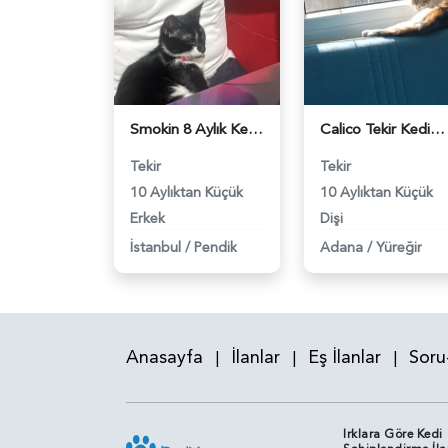
Smokin 8 Aylık Kedime Eş Arıyorum - 118983698
Calico Tekir Kedime Eş Arıyorum - 118983630
Tekir
Tekir
10 Aylıktan Küçük
10 Aylıktan Küçük
Erkek
Dişi
İstanbul
/
Pendik
Adana
/
Yüreğir
Anasayfa
İlanlar
Eş İlanlar
Soru
|
|
|
Irklara Göre Kedi