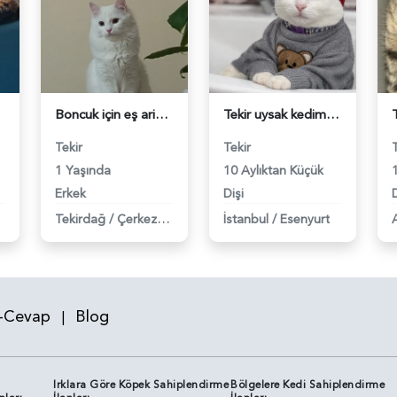
Boncuk için eş ariyoruz - 118983552
Tekir uysak kedime Eş Arıyorum - 118983554
Tekir
Tekir
1 Yaşında
10 Aylıktan Küçük
Erkek
Dişi
D
Tekirdağ
/
Çerkezköy
İstanbul
/
Esenyurt
-Cevap
Blog
|
Irklara Göre Köpek Sahiplendirme
Bölgelere Kedi Sahiplendirme