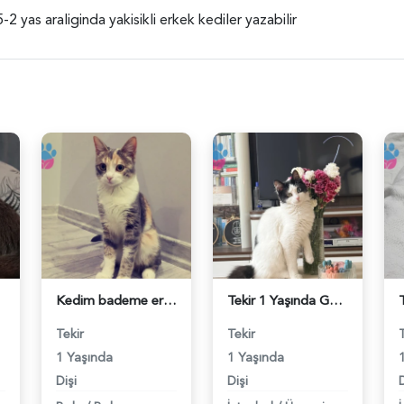
2 yas araliginda yakisikli erkek kediler yazabilir
Kedim bademe erkek kedi arıyorum - 118984362
Tekir 1 Yaşında Güzel Gözlü Kızım Eş Arıyor - 118984340
Tekir
Tekir
1 Yaşında
1 Yaşında
Dişi
Dişi
D