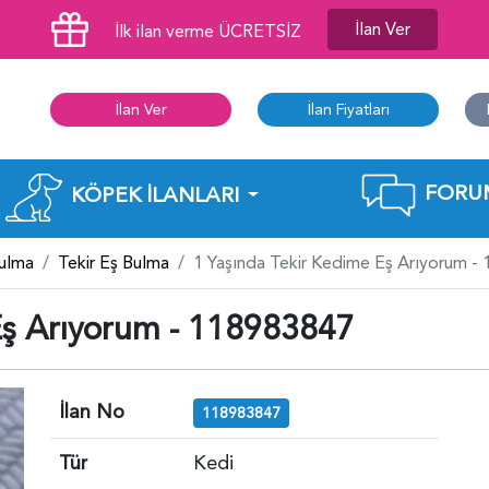
İlan Ver
İlk ilan verme ÜCRETSİZ
İlan Ver
İlan Fiyatları
FORU
KÖPEK İLANLARI
Bulma
Tekir Eş Bulma
1 Yaşında Tekir Kedime Eş Arıyorum -
Eş Arıyorum - 118983847
İlan No
118983847
Tür
Kedi