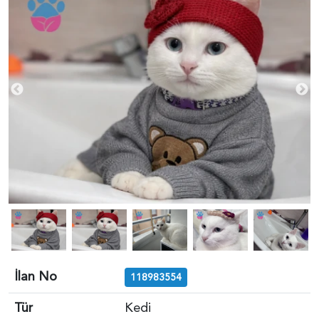
İlan No
118983554
Tür
Kedi