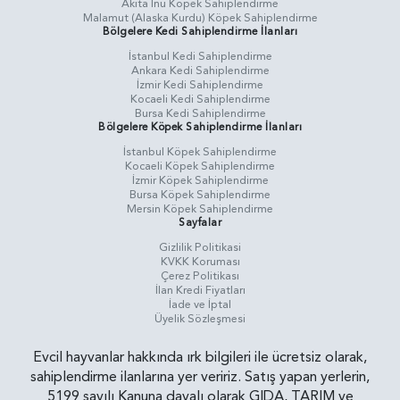
Akita Inu Köpek Sahiplendirme
Malamut (Alaska Kurdu) Köpek Sahiplendirme
Bölgelere Kedi Sahiplendirme İlanları
İstanbul Kedi Sahiplendirme
Ankara Kedi Sahiplendirme
İzmir Kedi Sahiplendirme
Kocaeli Kedi Sahiplendirme
Bursa Kedi Sahiplendirme
Bölgelere Köpek Sahiplendirme İlanları
İstanbul Köpek Sahiplendirme
Kocaeli Köpek Sahiplendirme
İzmir Köpek Sahiplendirme
Bursa Köpek Sahiplendirme
Mersin Köpek Sahiplendirme
Sayfalar
Gizlilik Politikasi
KVKK Koruması
Çerez Politikası
İlan Kredi Fiyatları
İade ve İptal
Üyelik Sözleşmesi
Evcil hayvanlar hakkında ırk bilgileri ile ücretsiz olarak,
sahiplendirme ilanlarına yer veririz. Satış yapan yerlerin,
5199 sayılı Kanuna dayalı olarak GIDA, TARIM ve