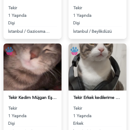
Tekir
Tekir
1 Yaşında
1 Yaşında
Dişi
Dişi
İstanbul
/
Gaziosmanpaşa
İstanbul
/
Beylikdüzü
Tekir Kedim Müjgan Eş Arıyor - 118983795
Tekir Erkek kedilerime eş arıyorum - 118983760
Tekir
Tekir
1 Yaşında
1 Yaşında
Dişi
Erkek