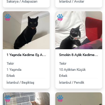
Sakarya
/
Adapazarı
İstanbul
/
Avcılar
1 Yaşında Kedime Eş Arıyorum - 118983727
Smokin 8 Aylık Kedime Eş Arıyorum - 118983698
Tekir
Tekir
1 Yaşında
10 Aylıktan Küçük
Erkek
Erkek
İstanbul
/
Beşiktaş
İstanbul
/
Pendik