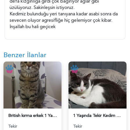
defa kızgınlığa girdi çok bağırıyor ağlar gibi
üzülüyoruz. Sakinleşsin istiyoruz.
Kedimiz bulunduğu yeri tanıyana kadar asabi sonra da
sevecen oluyor agresifliğe hiç gelemiyor çok kibar.
İnşallah bu hali geçicek
Benzer İlanlar
British kırma erkek 1 Yaşında - 118984399
1 Yaşında Tekir Kedim Eş Arıyor - 118984368
Tekir
Tekir