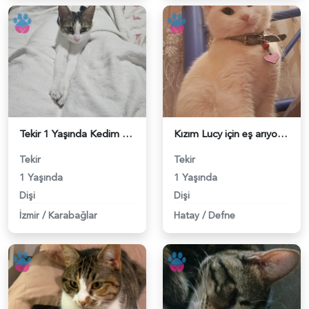
Tekir 1 Yaşında Kedim Eş Arıyor - 118984103
Kızım Lucy için eş arıyorum - 118984070
Tekir
Tekir
1 Yaşında
1 Yaşında
Dişi
Dişi
İzmir
/
Karabağlar
Hatay
/
Defne