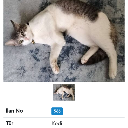
İlan No
566
Tür
Kedi