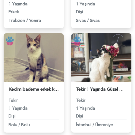
1 Yaşında
1 Yaşında
Erkek
Dişi
Trabzon
/
Yomra
Sivas
/
Sivas
Kedim bademe erkek kedi arıyorum - 118984362
Tekir 1 Yaşında Güzel Gözlü Kızım Eş Arıyor - 118984340
Tekir
Tekir
1 Yaşında
1 Yaşında
Dişi
Dişi
Bolu
/
Bolu
İstanbul
/
Ümraniye