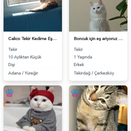
Calico Tekir Kedime Eş Arıyorum - 118983630
Boncuk için eş ariyoruz - 118983552
Tekir
Tekir
10 Aylıktan Küçük
1 Yaşında
Dişi
Erkek
Adana
/
Yüreğir
Tekirdağ
/
Çerkezköy