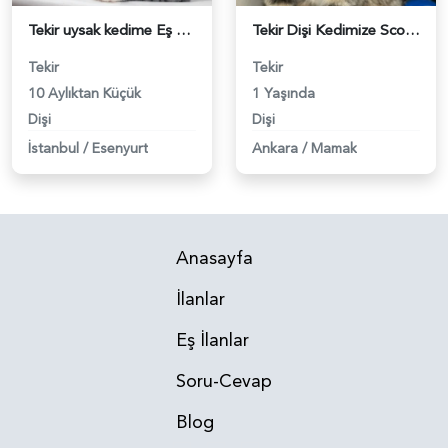
Tekir uysak kedime Eş Arıyorum - 118983554
Tekir Dişi Kedimize Scottish Bir Eş Ariyoruz - 118983453
Tekir
Tekir
10 Aylıktan Küçük
1 Yaşında
Dişi
Dişi
İstanbul
/
Esenyurt
Ankara
/
Mamak
Anasayfa
İlanlar
Eş İlanlar
Soru-Cevap
Blog