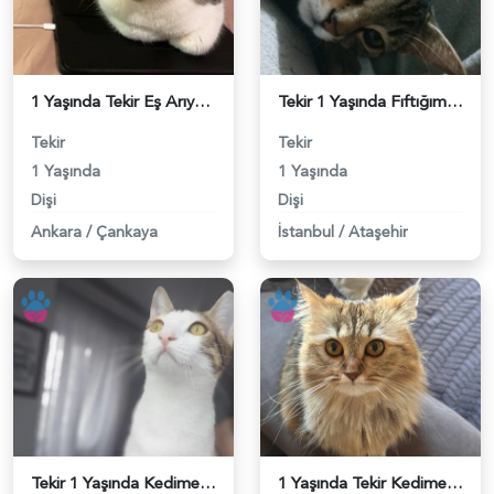
1 Yaşında Tekir Eş Arıyor - 118983952
Tekir 1 Yaşında Fıftığımız için partner arıyorum - 118983916
Tekir
Tekir
1 Yaşında
1 Yaşında
Dişi
Dişi
Ankara
/
Çankaya
İstanbul
/
Ataşehir
Tekir 1 Yaşında Kedime Eş Arıyorum - 118983862
1 Yaşında Tekir Kedime Eş Arıyorum - 118983847