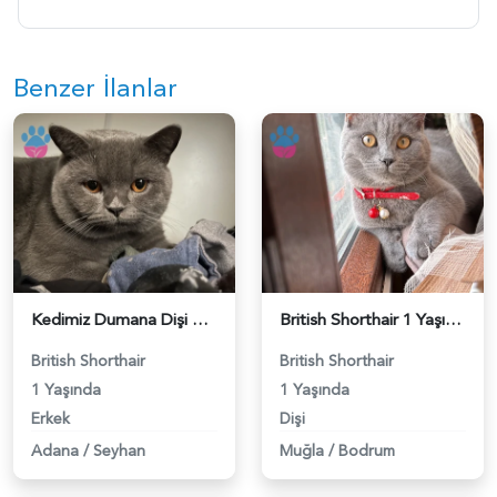
Benzer İlanlar
Kedimiz Dumana Dişi Eş arıyoruz - 118984658
British Shorthair 1 Yaşında Eş Arıyor - 118984662
British Shorthair
British Shorthair
1 Yaşında
1 Yaşında
Erkek
Dişi
Adana
/
Seyhan
Muğla
/
Bodrum