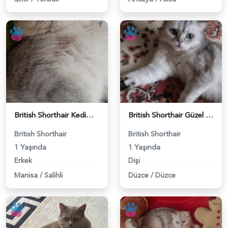
British Shorthair Kedimize eş arıyoruz - 118984628
British Shorthair Güzel kızımıza eş arıyoruz - 118984633
British Shorthair
British Shorthair
1 Yaşında
1 Yaşında
Erkek
Dişi
Manisa
/
Salihli
Düzce
/
Düzce