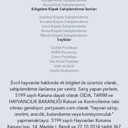
Kocaeli Kedi Sahiplendirme
Bursa Kedi Sahiplendirme
Bölgelere Köpek Sahiplendirme İlanları
İstanbul Köpek Sahiplendirme
Kocaeli Köpek Sahiplendirme
İzmir Köpek Sahiplendirme
Bursa Köpek Sahiplendirme
Mersin Köpek Sahiplendirme
Sayfalar
Gizlilik Politikasi
KVKK Koruması
Çerez Politikası
İlan Kredi Fiyatları
İade ve İptal
Üyelik Sözleşmesi
Evcil hayvanlar hakkında ırk bilgileri ile ücretsiz olarak,
sahiplendirme ilanlarına yer veririz. Satış yapan yerlerin,
5199 sayılı Kanuna dayalı olarak GIDA, TARIM ve
HAYVANCILIK BAKANLIĞI Ruhsat ve Kontrollerine tabi
olması gerekiyor. petyasam.com olarak "hayvan satışı,
üretimi, aracılık, bulundurma veya komisyonculuk"
yapmamaktayız. 5199 sayılı Hayvanları Koruma
Kanunu'nun, 14. Madde L Bendi ve 22.10.2014 tarihli 367