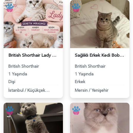
British Shorthair Lady kociş arıyor - 118984656
Sağlıklı Erkek Kedi Bobi’ye Eş Aranıyor - 118984657
British Shorthair
British Shorthair
1 Yaşında
1 Yaşında
Dişi
Erkek
İstanbul
/
Küçükçekmece
Mersin
/
Yenişehir