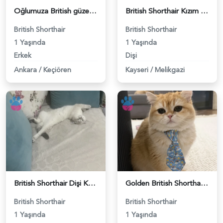
Oğlumuza British güzel dişi arıyoruz - 118984620
British Shorthair Kızım Mila'ya eş arıyorum - 118984614
British Shorthair
British Shorthair
1 Yaşında
1 Yaşında
Erkek
Dişi
Ankara
/
Keçiören
Kayseri
/
Melikgazi
British Shorthair Dişi Kedim Eş Arıyor - 118984618
Golden British Shorthair 1 Yaşında Eş Arıyor - 118984604
British Shorthair
British Shorthair
1 Yaşında
1 Yaşında