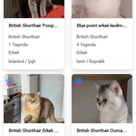
British Shorthair Ponçiğim Eş Arıyor - 118984654
Blue point erkek kedimize dişi eş arıyoruz - 118984655
British Shorthair
British Shorthair
1 Yaşında
4 Yaşında
Erkek
Erkek
İstanbul
/
Şişli
İzmir
/
Bayraklı
British Shorthair Erkek Kızgınlıkta - 118984651
British Shorthair Duma Eş Arıyorum - 118984650