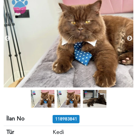
İlan No
118983841
Tür
Kedi