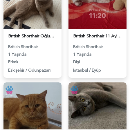
British Shorthair Oğlumuza eş arıyoruz - 118984638
British Shorthair 11 Aylık Kızım Eş Arıyor - 118984640
British Shorthair
British Shorthair
1 Yaşında
1 Yaşında
Erkek
Dişi
Eskişehir
/
Odunpazarı
İstanbul
/
Eyüp