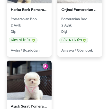
Harika Renk Pomeranian Boo Safkan TeddyBear Bebekler - 5556
Orijinal Pomeranian Boo Yavrusu | İstanbul Beykoz - 5547
Pomeranian Boo
Pomeranian Boo
2 Aylık
2 Aylık
Dişi
Dişi
GÜVENILIR ÜYE
GÜVENILIR ÜYE
Aydın
/
Bozdoğan
Amasya
/
Göynücek
Ayıcık Surat Pomeranian Boo | Ruhsatlı ve Sağlık Garantili - 5545