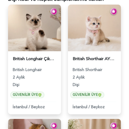
British Longhair Çikolatalı Sütlü Dişi Yavrumuz - 6347
British Shorthair AY12 Güzel Kızımız - 6349
British Longhair
British Shorthair
2 Aylık
2 Aylık
Dişi
Dişi
GÜVENILIR ÜYE
GÜVENILIR ÜYE
İstanbul
/
Beykoz
İstanbul
/
Beykoz