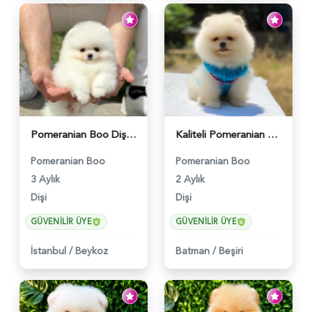
Pomeranian Boo Dişi 3 Aylık Safkan Güzelliğimiz - 6026
Kaliteli Pomeranian Boo Yavrusu – Irk Garantili - 6002
Pomeranian Boo
Pomeranian Boo
3 Aylık
2 Aylık
Dişi
Dişi
GÜVENILIR ÜYE
GÜVENILIR ÜYE
İstanbul
/
Beykoz
Batman
/
Beşiri