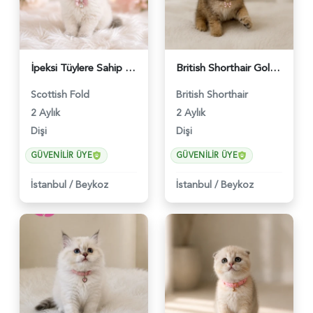
İpeksi Tüylere Sahip Scottish Fold Longhair - 4691
British Shorthair Golden Chinchilla Dişi - 5207
Scottish Fold
British Shorthair
2 Aylık
2 Aylık
Dişi
Dişi
GÜVENILIR ÜYE
GÜVENILIR ÜYE
İstanbul
/
Beykoz
İstanbul
/
Beykoz