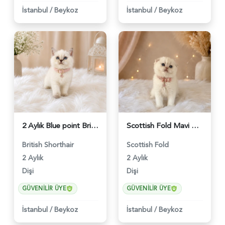
İstanbul
/
Beykoz
İstanbul
/
Beykoz
2 Aylık Blue point British Shorthair Nazlı Kızımız - 4642
Scottish Fold Mavi Gözlü Minnoş - 4644
British Shorthair
Scottish Fold
2 Aylık
2 Aylık
Dişi
Dişi
GÜVENILIR ÜYE
GÜVENILIR ÜYE
İstanbul
/
Beykoz
İstanbul
/
Beykoz