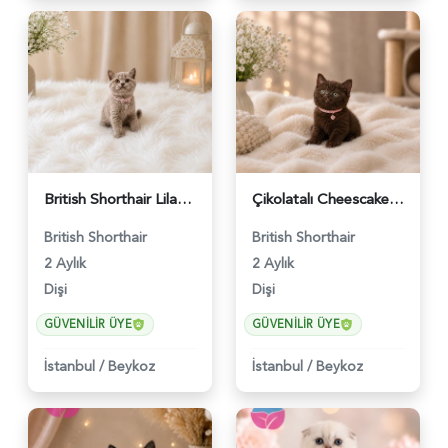
British Shorthair Lilac Renk Dişi Yavrumuz - 4646
Çikolatalı Cheescake British Shorthair Dişi Yavrumuz - 4902
British Shorthair
British Shorthair
2 Aylık
2 Aylık
Dişi
Dişi
GÜVENILIR ÜYE
GÜVENILIR ÜYE
İstanbul
/
Beykoz
İstanbul
/
Beykoz