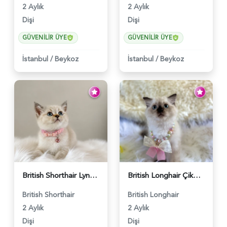
2 Aylık
2 Aylık
Dişi
Dişi
GÜVENILIR ÜYE
GÜVENILIR ÜYE
İstanbul
/
Beykoz
İstanbul
/
Beykoz
British Shorthair Lynx Point Dişi Yavrumuz Yuva Arıyor - 5148
British Longhair Çikolata Nadir Renk Göz Kamaştırıcı - 6117
British Shorthair
British Longhair
2 Aylık
2 Aylık
Dişi
Dişi