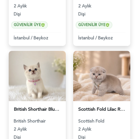
2 Aylık
2 Aylık
Dişi
Dişi
GÜVENILIR ÜYE
GÜVENILIR ÜYE
İstanbul
/
Beykoz
İstanbul
/
Beykoz
British Shorthair Blue Point Kızımız 2 Aylık - 5149
Scottish Fold Lilac Renk Dişi Yavrumuz - 4894
British Shorthair
Scottish Fold
2 Aylık
2 Aylık
Dişi
Dişi