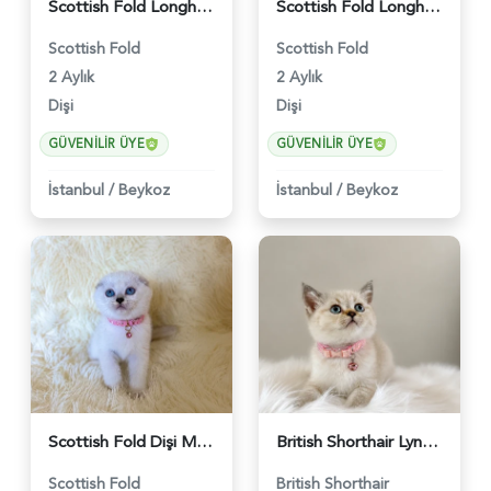
Scottish Fold Longhair Blue Point Dişi - 4613
Scottish Fold Longhair Lilac Bi Color 2 Aylık - 5908
Scottish Fold
Scottish Fold
2 Aylık
2 Aylık
Dişi
Dişi
GÜVENILIR ÜYE
GÜVENILIR ÜYE
İstanbul
/
Beykoz
İstanbul
/
Beykoz
Scottish Fold Dişi Mükemmel Yavrumuz - 5909
British Shorthair Lynx Point Dişi Yavrumuz Yuva Arıyor - 5148
Scottish Fold
British Shorthair