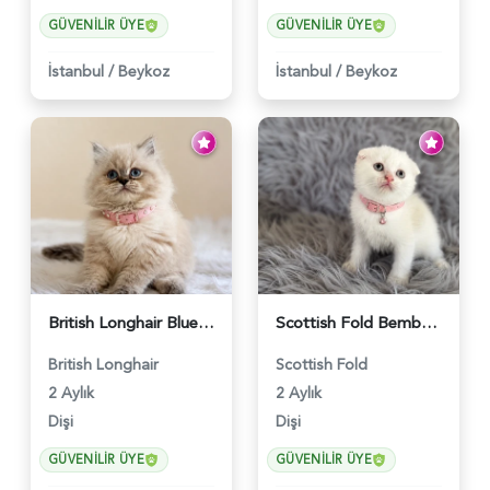
GÜVENILIR ÜYE
GÜVENILIR ÜYE
İstanbul
/
Beykoz
İstanbul
/
Beykoz
British Longhair Blue Point Afrodit Yuva Arıyor - 6118
Scottish Fold Bembeyaz Pembe Burun Yavrumuz - 6120
British Longhair
Scottish Fold
2 Aylık
2 Aylık
Dişi
Dişi
GÜVENILIR ÜYE
GÜVENILIR ÜYE