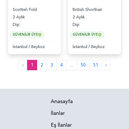
Scottish Fold
British Shorthair
2 Aylık
2 Aylık
Dişi
Dişi
GÜVENILIR ÜYE
GÜVENILIR ÜYE
İstanbul
/
Beykoz
İstanbul
/
Beykoz
‹
1
2
3
4
...
50
51
›
Anasayfa
İlanlar
Eş İlanlar