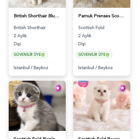
British Shorthair Blue Point Kızımız 2 Aylık - 5149
Pamuk Prenses Scottish Fold Maviş Yavrumuz - 6009
British Shorthair
Scottish Fold
2 Aylık
2 Aylık
Dişi
Dişi
GÜVENILIR ÜYE
GÜVENILIR ÜYE
İstanbul
/
Beykoz
İstanbul
/
Beykoz