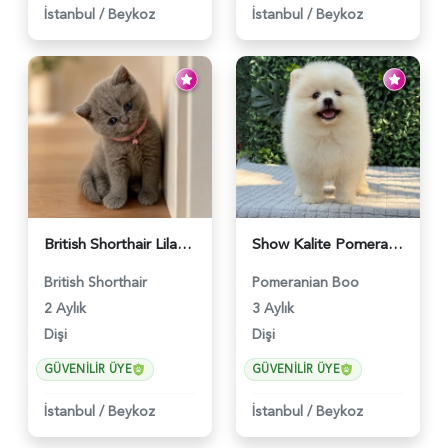
İstanbul
/
Beykoz
İstanbul
/
Beykoz
British Shorthair Lilac Dişi Tatlı Kızımız - 5236
Show Kalite Pomeranian Boo Yavrusu | Teddy Face | Sağlık Garantili - 6175
British Shorthair
Pomeranian Boo
2 Aylık
3 Aylık
Dişi
Dişi
GÜVENILIR ÜYE
GÜVENILIR ÜYE
İstanbul
/
Beykoz
İstanbul
/
Beykoz