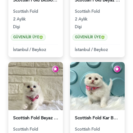
Scottish Fold Bicolor Lilac Dişi - 6014
Scottish Fold Beyaz Güzellik 2 Aylık - 4690
Scottish Fold
Scottish Fold
2 Aylık
2 Aylık
Dişi
Dişi
GÜVENILIR ÜYE
GÜVENILIR ÜYE
İstanbul
/
Beykoz
İstanbul
/
Beykoz
Scottish Fold Beyaz Dişi Baby Face 2 Aylık - 3704
Scottish Fold Kar Beyazı Dişi 2 Aylık - 2980
Scottish Fold
Scottish Fold