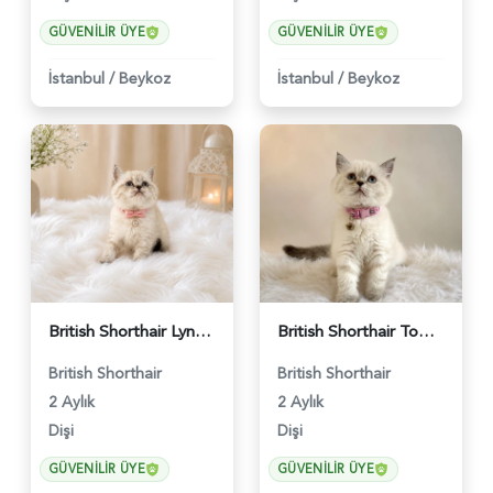
GÜVENILIR ÜYE
GÜVENILIR ÜYE
İstanbul
/
Beykoz
İstanbul
/
Beykoz
British Shorthair Lynx Point Güzel Kızımız - 4640
British Shorthair Tombul Yanak Prenses Yuva Arıyor - 5152
British Shorthair
British Shorthair
2 Aylık
2 Aylık
Dişi
Dişi
GÜVENILIR ÜYE
GÜVENILIR ÜYE