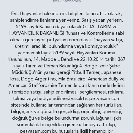
Üyelik Sözleşmesi
Evcil hayvanlar hakkında ırk bilgileri ile ücretsiz olarak,
sahiplendirme ilanlarına yer veririz. Satış yapan yerlerin,
5199 sayılı Kanuna dayalı olarak GIDA, TARIM ve
HAYVANCILIK BAKANLIĞI Ruhsat ve Kontrollerine tabi
olması gerekiyor. petyasam.com olarak "hayvan satışı,
üretimi, aracılık, bulundurma veya komisyonculuk"
yapmamaktayız. 5199 sayılı Hayvanları Koruma
Kanunu'nun, 14. Madde L Bendi ve 22.10.2014 tarihli 367
sayılı Tarım ve Orman Bakanlığı 4. Bölge İzmir Şube
Müdürlüğü'nün yazısı gereği Pitbull Terrier, Japanese
Tosa, Dogo Argentino, Fila Brasileiro, American Bully ve
American Staffordshire Terrier ile bu ırkların melezlerinin
sitemizde satışı, sahiplendirilmesi, sergilenmesi, reklamı,
takası veya hediye edilmesi yasaktır. petyasam.com
sitesinde kullanıcılar tarafından sağlanan her türlü ilan,
bilgi, içerik ve görselin gerçekliği, orijinalliği, güvenliği,
doğruluğu ve belge bulundurma zorunluluğuna ilişkin
sorumluluk bu içerikleri giren kullanıcıya ait olup,
petyasam.com bu hususlarla ilgili herhangi bir