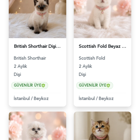
British Shorthair Dişi Yavrumuz 2 Aylık - 4647
Scottish Fold Beyaz Güzellik 2 Aylık - 4690
British Shorthair
Scottish Fold
2 Aylık
2 Aylık
Dişi
Dişi
GÜVENILIR ÜYE
GÜVENILIR ÜYE
İstanbul
/
Beykoz
İstanbul
/
Beykoz