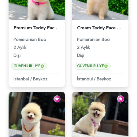
Premium Teddy Face Pomeranian Boo Dişi Yavrumuz Yeni Ailesini Bekliyor - 5628
Cream Teddy Face Pomeranian Boo Dişi | Ruhsatlı | Sağlık ve Irk Garantili - 5629
Pomeranian Boo
Pomeranian Boo
2 Aylık
2 Aylık
Dişi
Dişi
GÜVENILIR ÜYE
GÜVENILIR ÜYE
İstanbul
/
Beykoz
İstanbul
/
Beykoz