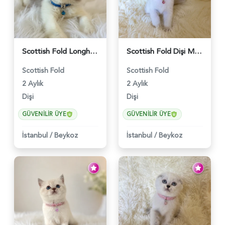
Scottish Fold Longhair Lilac Bi Color 2 Aylık - 5908
Scottish Fold Dişi Mükemmel Yavrumuz - 5909
Scottish Fold
Scottish Fold
2 Aylık
2 Aylık
Dişi
Dişi
GÜVENILIR ÜYE
GÜVENILIR ÜYE
İstanbul
/
Beykoz
İstanbul
/
Beykoz