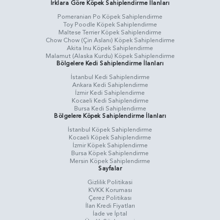
Irklara Göre Köpek Sahiplendirme İlanları
Pomeranian Po Köpek Sahiplendirme
Toy Poodle Köpek Sahiplendirme
Maltese Terrier Köpek Sahiplendirme
Chow Chow (Çin Aslanı) Köpek Sahiplendirme
Akita Inu Köpek Sahiplendirme
Malamut (Alaska Kurdu) Köpek Sahiplendirme
Bölgelere Kedi Sahiplendirme İlanları
İstanbul Kedi Sahiplendirme
Ankara Kedi Sahiplendirme
İzmir Kedi Sahiplendirme
Kocaeli Kedi Sahiplendirme
Bursa Kedi Sahiplendirme
Bölgelere Köpek Sahiplendirme İlanları
İstanbul Köpek Sahiplendirme
Kocaeli Köpek Sahiplendirme
İzmir Köpek Sahiplendirme
Bursa Köpek Sahiplendirme
Mersin Köpek Sahiplendirme
Sayfalar
Gizlilik Politikasi
KVKK Koruması
Çerez Politikası
İlan Kredi Fiyatları
İade ve İptal