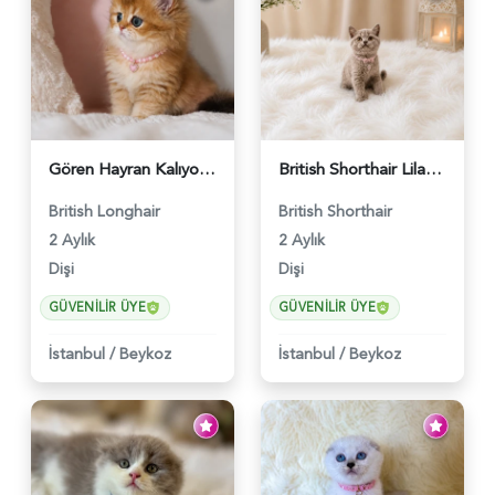
Gören Hayran Kalıyor! British Longhair Golden Dişi - 6345
British Shorthair Lilac Renk Dişi Yavrumuz - 4646
British Longhair
British Shorthair
2 Aylık
2 Aylık
Dişi
Dişi
GÜVENILIR ÜYE
GÜVENILIR ÜYE
İstanbul
/
Beykoz
İstanbul
/
Beykoz