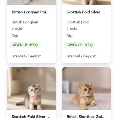
British Longhair Point Erkek Yavrumuz - 5209
Scottish Fold Silver Dişi Yavrumuz - 5224
British Longhair
Scottish Fold
2 Aylık
2 Aylık
Dişi
Dişi
GÜVENILIR ÜYE
GÜVENILIR ÜYE
İstanbul
/
Beykoz
İstanbul
/
Beykoz
Scottish Fold Silver Tabby Dişi - 5225
British Shorthair Golden Muhteşem Yavrumuz - 5226