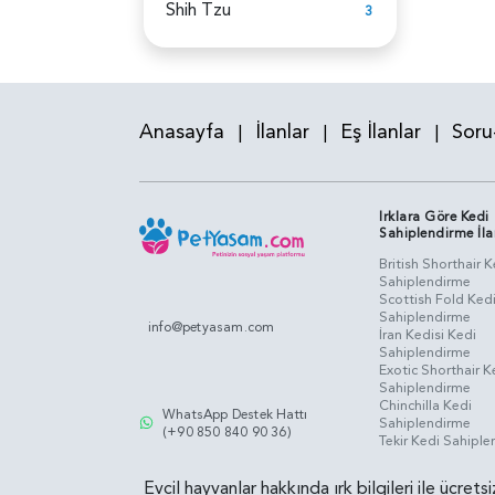
Shih Tzu
3
Anasayfa
İlanlar
Eş İlanlar
Soru
|
|
|
Irklara Göre Kedi
Sahiplendirme İla
British Shorthair K
Sahiplendirme
Scottish Fold Ked
Sahiplendirme
info@petyasam.com
İran Kedisi Kedi
Sahiplendirme
Exotic Shorthair K
Sahiplendirme
Chinchilla Kedi
WhatsApp Destek Hattı
Sahiplendirme
(+90 850 840 90 36)
Tekir Kedi Sahipl
Evcil hayvanlar hakkında ırk bilgileri ile ücret