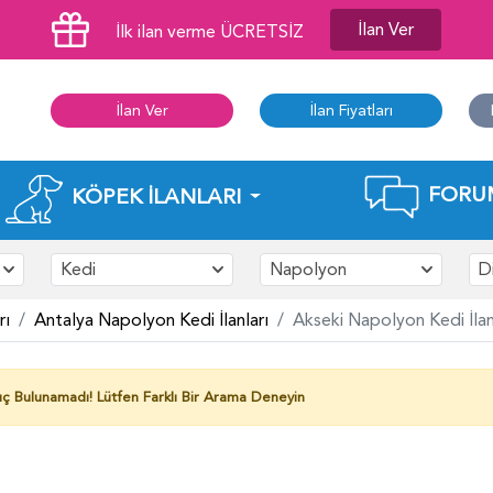
İlan Ver
İlk ilan verme ÜCRETSİZ
İlan Ver
İlan Fiyatları
FORU
KÖPEK İLANLARI
Kedi
Napolyon
D
rı
Antalya Napolyon Kedi İlanları
Akseki Napolyon Kedi İlan
ç Bulunamadı!
Lütfen Farklı Bir Arama Deneyin