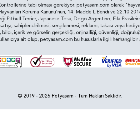
ollerine tabi olması gerekiyor. petyasam.com olarak "hayvan s
yvanları Koruma Kanunu'nun, 14. Madde L Bendi ve 22.10.2014 t
i Pitbull Terrier, Japanese Tosa, Dogo Argentino, Fila Brasilei
e satışı, sahiplendirilmesi, sergilenmesi, reklamı, takası veya he
n, bilgi, içerik ve görselin gerçekliği, orijinalliği, güvenliği, doğr
kullanıcıya ait olup, petyasam.com bu hususlarla ilgili herhangi 
© 2019 - 2026 Petyasam - Tüm Hakları Saklıdır.