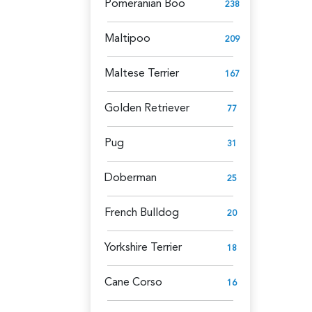
Pomeranian Boo
238
Maltipoo
209
Maltese Terrier
167
Golden Retriever
77
Pug
31
Doberman
25
French Bulldog
20
Yorkshire Terrier
18
Cane Corso
16