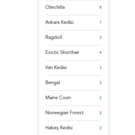
Chinchilla
8
Ankara Kedisi
7
Ragdoll
5
Exotic Shorthair
4
Van Kedisi
3
Bengal
2
Maine Coon
2
Norwegian Forest
2
Habeş Kedisi
2