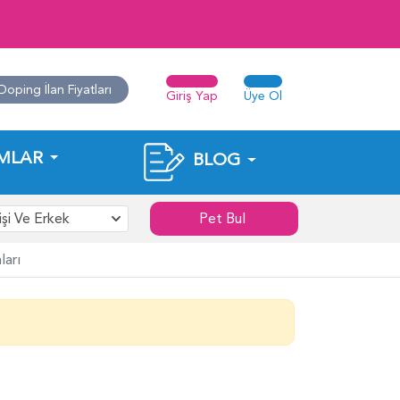
Doping İlan Fiyatları
Giriş Yap
Üye Ol
MLAR
BLOG
işi Ve Erkek
Pet Bul
ları