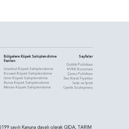
Bölgelere Köpek Sahiplendirme
Sayfalar
İlanları
Gizlilik Politikasi
İstanbul Köpek Sahiplendirme
KVKK Koruması
Kocaeli Köpek Sahiplendirme
Çerez Politikası
İzmir Köpek Sahiplendirme
İlan Kredi Fiyatları
Bursa Köpek Sahiplendirme
İade ve İptal
Mersin Köpek Sahiplendirme
Üyelik Sözleşmesi
rin, 5199 sayılı Kanuna dayalı olarak GIDA, TARIM