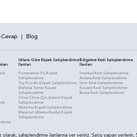
-Cevap
Blog
|
Irklara Göre Köpek Sahiplendirme
Bölgelere Kedi Sahiplendirme
nları
İlanları
İlanları
edi
Pomeranian Po Köpek
İstanbul Kedi Sahiplendirme
Sahiplendirme
Ankara Kedi Sahiplendirme
i
Toy Poodle Köpek Sahiplendirme
İzmir Kedi Sahiplendirme
Maltese Terrier Köpek
Kocaeli Kedi Sahiplendirme
Sahiplendirme
Bursa Kedi Sahiplendirme
Chow Chow (Çin Aslanı) Köpek
edi
Sahiplendirme
Akita Inu Köpek Sahiplendirme
Malamut (Alaska Kurdu) Köpek
Sahiplendirme
endirme
siz olarak, sahiplendirme ilanlarına yer veririz. Satış yapan yerle