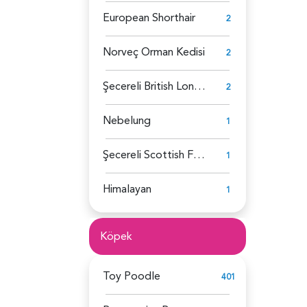
European Shorthair
2
Norveç Orman Kedisi
2
Şecereli British Longhair
2
Nebelung
1
Şecereli Scottish Fold
1
Himalayan
1
Köpek
Toy Poodle
401