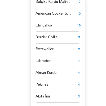
Belçika Kurdu Malinois
12
American Cocker Spaniel
10
Chihuahua
10
Border Collie
9
Rottweiler
9
Labrador
7
Alman Kurdu
4
Pekinez
4
Akita İ̇nu
3