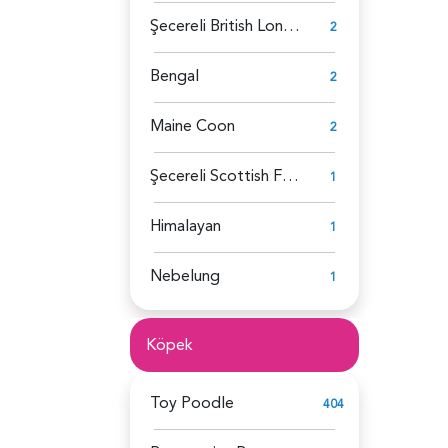
Şecereli British Longhair
2
Bengal
2
Maine Coon
2
Şecereli Scottish Fold
1
Himalayan
1
Nebelung
1
Köpek
Toy Poodle
404