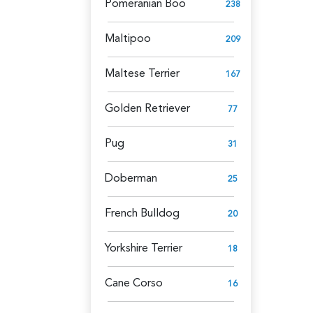
Pomeranian Boo
238
Maltipoo
209
Maltese Terrier
167
Golden Retriever
77
Pug
31
Doberman
25
French Bulldog
20
Yorkshire Terrier
18
Cane Corso
16