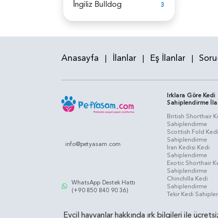
İ̇ngiliz Bulldog
3
Anasayfa
İlanlar
Eş İlanlar
Soru
|
|
|
Irklara Göre Kedi
Sahiplendirme İla
British Shorthair K
Sahiplendirme
Scottish Fold Ked
Sahiplendirme
info@petyasam.com
İran Kedisi Kedi
Sahiplendirme
Exotic Shorthair K
Sahiplendirme
Chinchilla Kedi
WhatsApp Destek Hattı
Sahiplendirme
(+90 850 840 90 36)
Tekir Kedi Sahipl
Evcil hayvanlar hakkında ırk bilgileri ile ücret