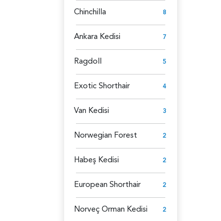
Chinchilla
8
Ankara Kedisi
7
Ragdoll
5
Exotic Shorthair
4
Van Kedisi
3
Norwegian Forest
2
Habeş Kedisi
2
European Shorthair
2
Norveç Orman Kedisi
2