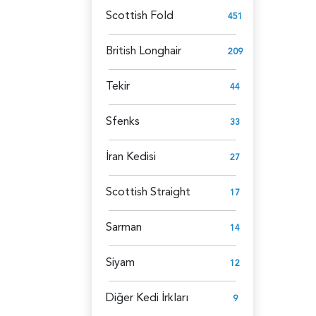
Scottish Fold
451
British Longhair
209
Tekir
44
Sfenks
33
İran Kedisi
27
Scottish Straight
17
Sarman
14
Siyam
12
Diğer Kedi İrkları
9