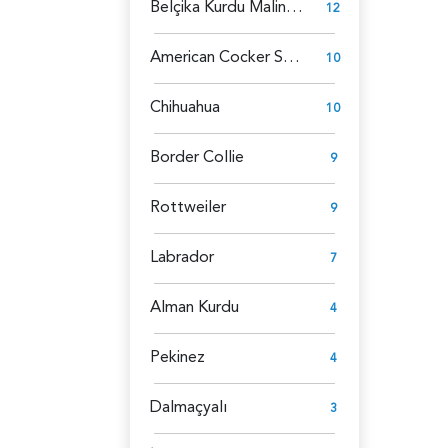
Belçika Kurdu Malinois
12
American Cocker Spaniel
10
Chihuahua
10
Border Collie
9
Rottweiler
9
Labrador
7
Alman Kurdu
4
Pekinez
4
Dalmaçyalı
3