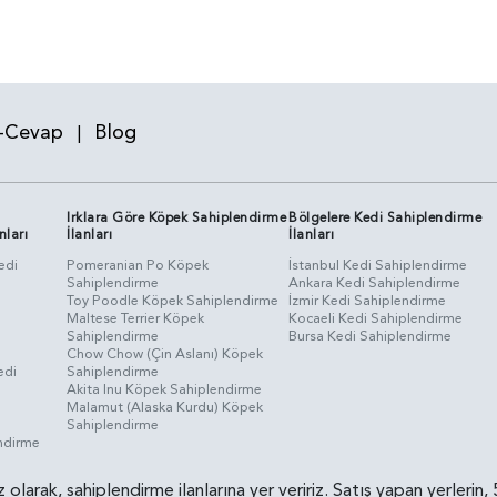
-Cevap
Blog
|
Irklara Göre Köpek Sahiplendirme
Bölgelere Kedi Sahiplendirme
nları
İlanları
İlanları
edi
Pomeranian Po Köpek
İstanbul Kedi Sahiplendirme
Sahiplendirme
Ankara Kedi Sahiplendirme
i
Toy Poodle Köpek Sahiplendirme
İzmir Kedi Sahiplendirme
Maltese Terrier Köpek
Kocaeli Kedi Sahiplendirme
Sahiplendirme
Bursa Kedi Sahiplendirme
Chow Chow (Çin Aslanı) Köpek
edi
Sahiplendirme
Akita Inu Köpek Sahiplendirme
Malamut (Alaska Kurdu) Köpek
Sahiplendirme
endirme
siz olarak, sahiplendirme ilanlarına yer veririz. Satış yapan yerle