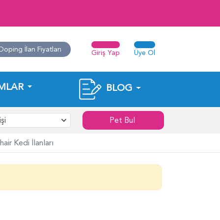
Doping İlan Fiyatları
Giriş Yap
Üye Ol
MLAR
BLOG
şi
Pet Bul
air Kedi İlanları