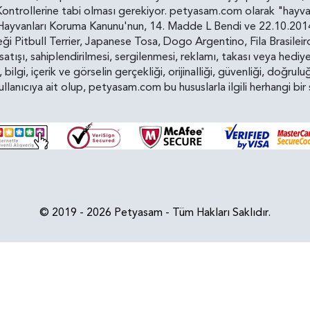
ollerine tabi olması gerekiyor. petyasam.com olarak "hayvan s
yvanları Koruma Kanunu'nun, 14. Madde L Bendi ve 22.10.2014 t
i Pitbull Terrier, Japanese Tosa, Dogo Argentino, Fila Brasilei
e satışı, sahiplendirilmesi, sergilenmesi, reklamı, takası veya he
n, bilgi, içerik ve görselin gerçekliği, orijinalliği, güvenliği, doğr
kullanıcıya ait olup, petyasam.com bu hususlarla ilgili herhangi 
© 2019 - 2026 Petyasam - Tüm Hakları Saklıdır.