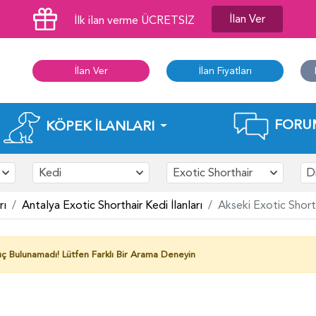
İlan Ver
İlk ilan verme ÜCRETSİZ
İlan Ver
İlan Fiyatları
FORU
KÖPEK İLANLARI
Kedi
Exotic Shorthair
Di
rı
Antalya Exotic Shorthair Kedi İlanları
Akseki Exotic Shorth
ç Bulunamadı!
Lütfen Farklı Bir Arama Deneyin