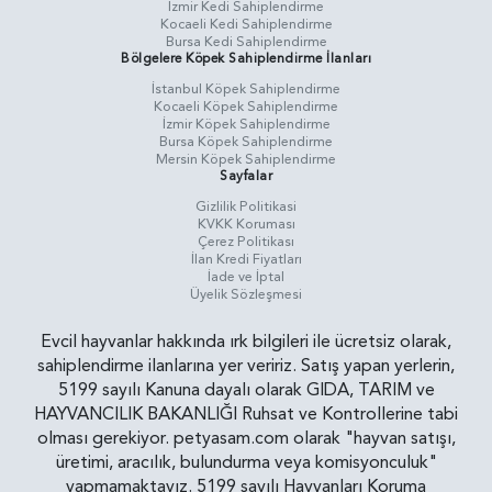
İzmir Kedi Sahiplendirme
Kocaeli Kedi Sahiplendirme
Bursa Kedi Sahiplendirme
Bölgelere Köpek Sahiplendirme İlanları
İstanbul Köpek Sahiplendirme
Kocaeli Köpek Sahiplendirme
İzmir Köpek Sahiplendirme
Bursa Köpek Sahiplendirme
Mersin Köpek Sahiplendirme
Sayfalar
Gizlilik Politikasi
KVKK Koruması
Çerez Politikası
İlan Kredi Fiyatları
İade ve İptal
Üyelik Sözleşmesi
Evcil hayvanlar hakkında ırk bilgileri ile ücretsiz olarak,
sahiplendirme ilanlarına yer veririz. Satış yapan yerlerin,
5199 sayılı Kanuna dayalı olarak GIDA, TARIM ve
HAYVANCILIK BAKANLIĞI Ruhsat ve Kontrollerine tabi
olması gerekiyor. petyasam.com olarak "hayvan satışı,
üretimi, aracılık, bulundurma veya komisyonculuk"
yapmamaktayız. 5199 sayılı Hayvanları Koruma