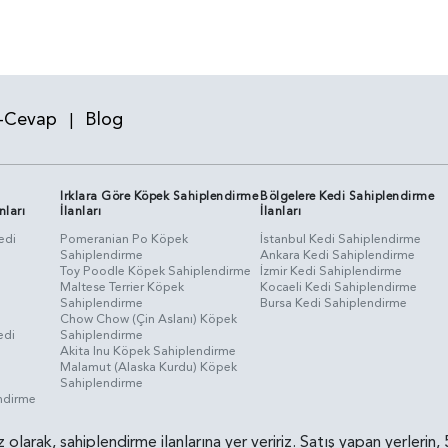
-Cevap
Blog
|
Irklara Göre Köpek Sahiplendirme
Bölgelere Kedi Sahiplendirme
nları
İlanları
İlanları
edi
Pomeranian Po Köpek
İstanbul Kedi Sahiplendirme
Sahiplendirme
Ankara Kedi Sahiplendirme
i
Toy Poodle Köpek Sahiplendirme
İzmir Kedi Sahiplendirme
Maltese Terrier Köpek
Kocaeli Kedi Sahiplendirme
Sahiplendirme
Bursa Kedi Sahiplendirme
Chow Chow (Çin Aslanı) Köpek
edi
Sahiplendirme
Akita Inu Köpek Sahiplendirme
Malamut (Alaska Kurdu) Köpek
Sahiplendirme
endirme
siz olarak, sahiplendirme ilanlarına yer veririz. Satış yapan yerle