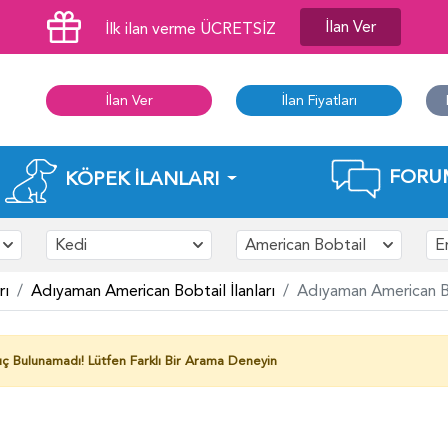
İlan Ver
İlk ilan verme ÜCRETSİZ
İlan Ver
İlan Fiyatları
FORU
KÖPEK İLANLARI
Kedi
American Bobtail
E
rı
Adıyaman American Bobtail İlanları
Adıyaman American Bob
ç Bulunamadı!
Lütfen Farklı Bir Arama Deneyin