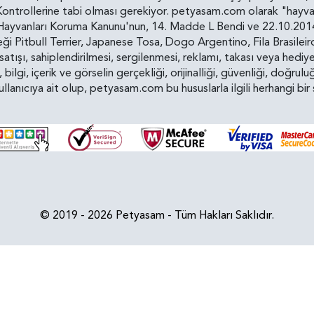
ollerine tabi olması gerekiyor. petyasam.com olarak "hayvan s
yvanları Koruma Kanunu'nun, 14. Madde L Bendi ve 22.10.2014 t
i Pitbull Terrier, Japanese Tosa, Dogo Argentino, Fila Brasilei
e satışı, sahiplendirilmesi, sergilenmesi, reklamı, takası veya he
n, bilgi, içerik ve görselin gerçekliği, orijinalliği, güvenliği, doğr
kullanıcıya ait olup, petyasam.com bu hususlarla ilgili herhangi 
© 2019 - 2026 Petyasam - Tüm Hakları Saklıdır.