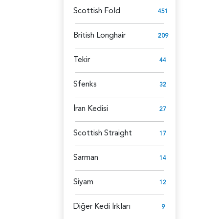
Scottish Fold
451
British Longhair
209
Tekir
44
Sfenks
32
İran Kedisi
27
Scottish Straight
17
Sarman
14
Siyam
12
Diğer Kedi İrkları
9