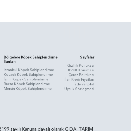
Bölgelere Köpek Sahiplendirme
Sayfalar
İlanları
Gizlilik Politikasi
İstanbul Köpek Sahiplendirme
KVKK Koruması
Kocaeli Köpek Sahiplendirme
Çerez Politikası
İzmir Köpek Sahiplendirme
İlan Kredi Fiyatları
Bursa Köpek Sahiplendirme
İade ve İptal
Mersin Köpek Sahiplendirme
Üyelik Sözleşmesi
rin, 5199 sayılı Kanuna dayalı olarak GIDA, TARIM