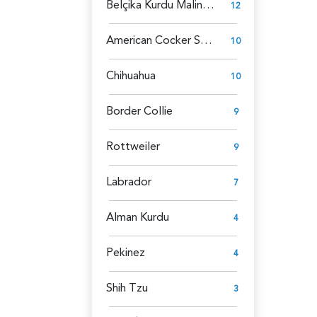
Belçika Kurdu Malinois
12
American Cocker Spaniel
10
Chihuahua
10
Border Collie
9
Rottweiler
9
Labrador
7
Alman Kurdu
4
Pekinez
4
Shih Tzu
3