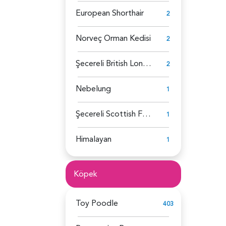
European Shorthair
2
Norveç Orman Kedisi
2
Şecereli British Longhair
2
Nebelung
1
Şecereli Scottish Fold
1
Himalayan
1
Köpek
Toy Poodle
403