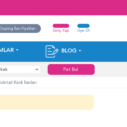
Doping İlan Fiyatları
Giriş Yap
Üye Ol
MLAR
BLOG
rkek
Pet Bul
tail Kedi İlanları