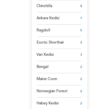
Chinchilla
8
Ankara Kedisi
7
Ragdoll
5
Exotic Shorthair
4
Van Kedisi
3
Bengal
2
Maine Coon
2
Norwegian Forest
2
Habeş Kedisi
2