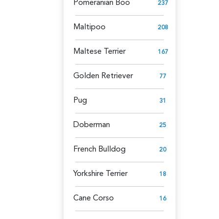
Pomeranian Boo
237
Maltipoo
208
Maltese Terrier
167
Golden Retriever
77
Pug
31
Doberman
25
French Bulldog
20
Yorkshire Terrier
18
Cane Corso
16