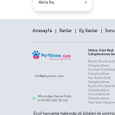
Akita İ̇nu
3
Anasayfa
İlanlar
Eş İlanlar
Soru
|
|
|
Irklara Göre Kedi
Sahiplendirme İla
British Shorthair K
Sahiplendirme
Scottish Fold Ked
Sahiplendirme
info@petyasam.com
İran Kedisi Kedi
Sahiplendirme
Exotic Shorthair K
Sahiplendirme
Chinchilla Kedi
WhatsApp Destek Hattı
Sahiplendirme
(+90 850 840 90 36)
Tekir Kedi Sahipl
Evcil hayvanlar hakkında ırk bilgileri ile ücret