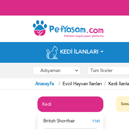
KEDI İLANLARI
Adıyaman
Tüm İlceler
Anasayfa
Evcil Hayvan İlanları
Kedi İlanla
Kedi
Sonu
British Shorthair
1161