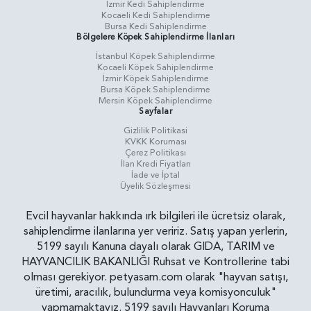
İzmir Kedi Sahiplendirme
Kocaeli Kedi Sahiplendirme
Bursa Kedi Sahiplendirme
Bölgelere Köpek Sahiplendirme İlanları
İstanbul Köpek Sahiplendirme
Kocaeli Köpek Sahiplendirme
İzmir Köpek Sahiplendirme
Bursa Köpek Sahiplendirme
Mersin Köpek Sahiplendirme
Sayfalar
Gizlilik Politikasi
KVKK Koruması
Çerez Politikası
İlan Kredi Fiyatları
İade ve İptal
Üyelik Sözleşmesi
Evcil hayvanlar hakkında ırk bilgileri ile ücretsiz olarak,
sahiplendirme ilanlarına yer veririz. Satış yapan yerlerin,
5199 sayılı Kanuna dayalı olarak GIDA, TARIM ve
HAYVANCILIK BAKANLIĞI Ruhsat ve Kontrollerine tabi
olması gerekiyor. petyasam.com olarak "hayvan satışı,
üretimi, aracılık, bulundurma veya komisyonculuk"
yapmamaktayız. 5199 sayılı Hayvanları Koruma