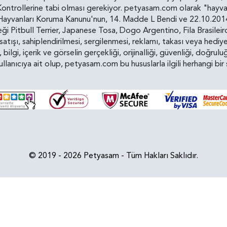
ollerine tabi olması gerekiyor. petyasam.com olarak "hayvan s
yvanları Koruma Kanunu'nun, 14. Madde L Bendi ve 22.10.2014 t
i Pitbull Terrier, Japanese Tosa, Dogo Argentino, Fila Brasilei
e satışı, sahiplendirilmesi, sergilenmesi, reklamı, takası veya he
n, bilgi, içerik ve görselin gerçekliği, orijinalliği, güvenliği, doğr
kullanıcıya ait olup, petyasam.com bu hususlarla ilgili herhangi 
© 2019 - 2026 Petyasam - Tüm Hakları Saklıdır.