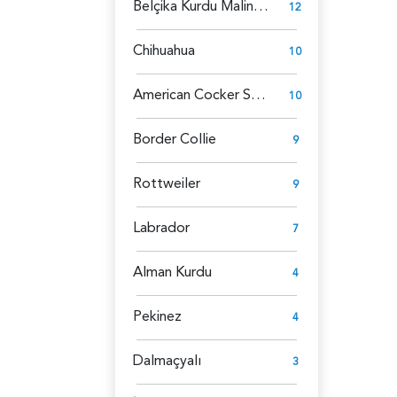
Belçika Kurdu Malinois
12
Chihuahua
10
American Cocker Spaniel
10
Border Collie
9
Rottweiler
9
Labrador
7
Alman Kurdu
4
Pekinez
4
Dalmaçyalı
3