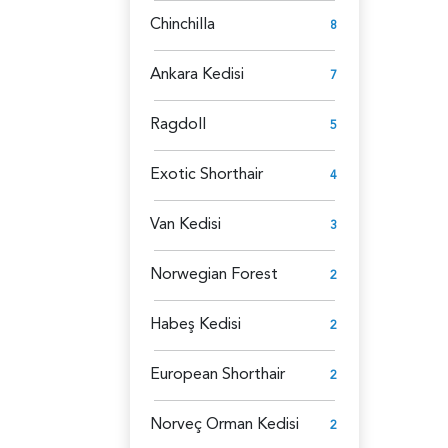
Chinchilla
8
Ankara Kedisi
7
Ragdoll
5
Exotic Shorthair
4
Van Kedisi
3
Norwegian Forest
2
Habeş Kedisi
2
European Shorthair
2
Norveç Orman Kedisi
2