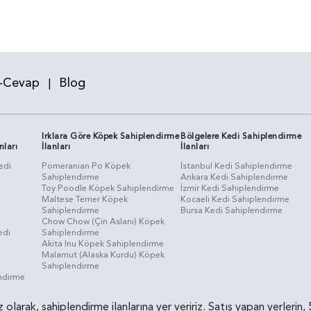
-Cevap
Blog
|
Irklara Göre Köpek Sahiplendirme
Bölgelere Kedi Sahiplendirme
nları
İlanları
İlanları
edi
Pomeranian Po Köpek
İstanbul Kedi Sahiplendirme
Sahiplendirme
Ankara Kedi Sahiplendirme
i
Toy Poodle Köpek Sahiplendirme
İzmir Kedi Sahiplendirme
Maltese Terrier Köpek
Kocaeli Kedi Sahiplendirme
Sahiplendirme
Bursa Kedi Sahiplendirme
Chow Chow (Çin Aslanı) Köpek
edi
Sahiplendirme
Akita Inu Köpek Sahiplendirme
Malamut (Alaska Kurdu) Köpek
Sahiplendirme
endirme
siz olarak, sahiplendirme ilanlarına yer veririz. Satış yapan yerle