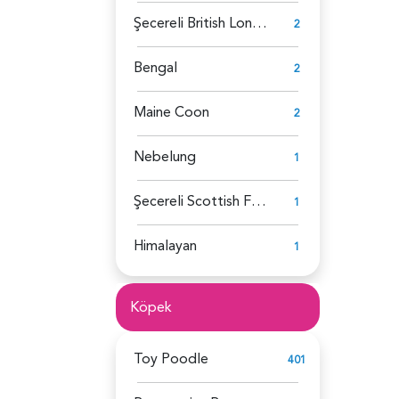
Şecereli British Longhair
2
Bengal
2
Maine Coon
2
Nebelung
1
Şecereli Scottish Fold
1
Himalayan
1
Köpek
Toy Poodle
401