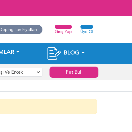
Doping İlan Fiyatları
Giriş Yap
Üye Ol
MLAR
BLOG
işi Ve Erkek
Pet Bul