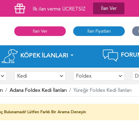
İlan Ver
İlk ilan verme ÜCRETSİZ
İlan Ver
İlan Fiyatları
FORU
KÖPEK İLANLARI
Kedi
Foldex
D
rı
Adana Foldex Kedi İlanları
Yüreğir Foldex Kedi İlanları
ç Bulunamadı!
Lütfen Farklı Bir Arama Deneyin