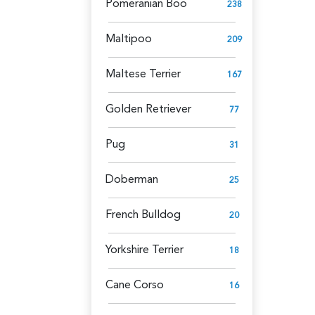
Pomeranian Boo
238
Maltipoo
209
Maltese Terrier
167
Golden Retriever
77
Pug
31
Doberman
25
French Bulldog
20
Yorkshire Terrier
18
Cane Corso
16