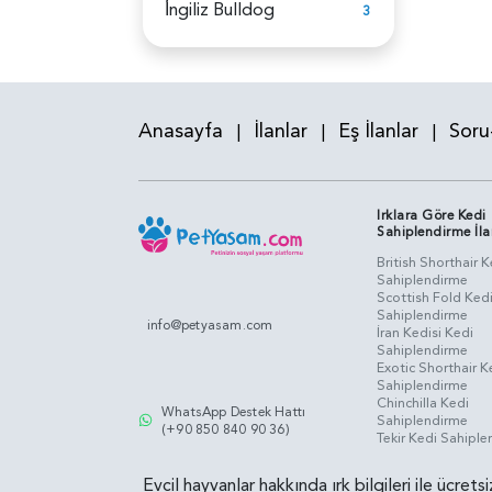
İ̇ngiliz Bulldog
3
Anasayfa
İlanlar
Eş İlanlar
Soru
|
|
|
Irklara Göre Kedi
Sahiplendirme İla
British Shorthair K
Sahiplendirme
Scottish Fold Ked
Sahiplendirme
info@petyasam.com
İran Kedisi Kedi
Sahiplendirme
Exotic Shorthair K
Sahiplendirme
Chinchilla Kedi
WhatsApp Destek Hattı
Sahiplendirme
(+90 850 840 90 36)
Tekir Kedi Sahipl
Evcil hayvanlar hakkında ırk bilgileri ile ücret