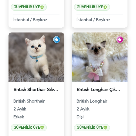
GÜVENILIR ÜYE
GÜVENILIR ÜYE
İstanbul
/
Beykoz
İstanbul
/
Beykoz
British Shorthair Silver Point Erkek 2 Aylık - 6122
British Longhair Çikolata Nadir Renk Göz Kamaştırıcı - 6117
British Shorthair
British Longhair
2 Aylık
2 Aylık
Erkek
Dişi
GÜVENILIR ÜYE
GÜVENILIR ÜYE