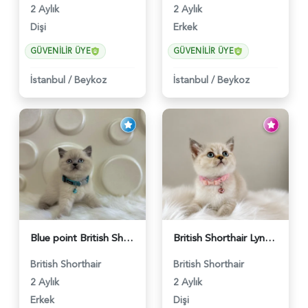
2 Aylık
2 Aylık
Dişi
Erkek
GÜVENILIR ÜYE
GÜVENILIR ÜYE
İstanbul
/
Beykoz
İstanbul
/
Beykoz
Blue point British Shorthair Kedim 2 Aylık - 4132
British Shorthair Lynx Point Dişi Yavrumuz Yuva Arıyor - 5148
British Shorthair
British Shorthair
2 Aylık
2 Aylık
Erkek
Dişi