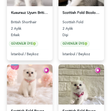
Kusursuz Uyum British Shorthair Bi Color Erkek - 6011
Scottish Fold Bicolor Lilac Dişi - 6014
British Shorthair
Scottish Fold
2 Aylık
2 Aylık
Erkek
Dişi
GÜVENILIR ÜYE
GÜVENILIR ÜYE
İstanbul
/
Beykoz
İstanbul
/
Beykoz