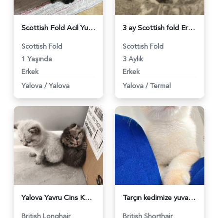
Scottish Fold Acil Yuva sokakta yaşayamaz - 4278
3 ay Scottish fold Erkek Kedim Yuva Arıyor - 4230
Scottish Fold
Scottish Fold
1 Yaşında
3 Aylık
Erkek
Erkek
Yalova
/
Yalova
Yalova
/
Termal
Yalova Yavru Cins Kedi Orjinal Makul - 3851
Tarçın kedimize yuva - 3613
British Longhair
British Shorthair