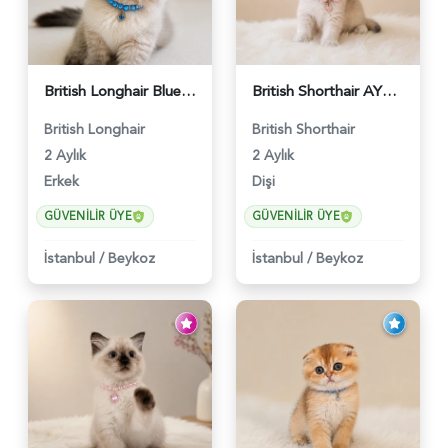
British Longhair Blue Point Erkek Pofuduk Yavrumuz - 6348
British Shorthair AY12 Güzel Kızımız - 6349
British Longhair
British Shorthair
2 Aylık
2 Aylık
Erkek
Dişi
GÜVENILIR ÜYE
GÜVENILIR ÜYE
İstanbul
/
Beykoz
İstanbul
/
Beykoz