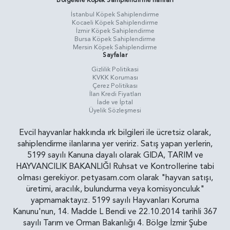
Bölgelere Köpek Sahiplendirme İlanları
İstanbul Köpek Sahiplendirme
Kocaeli Köpek Sahiplendirme
İzmir Köpek Sahiplendirme
Bursa Köpek Sahiplendirme
Mersin Köpek Sahiplendirme
Sayfalar
Gizlilik Politikasi
KVKK Koruması
Çerez Politikası
İlan Kredi Fiyatları
İade ve İptal
Üyelik Sözleşmesi
Evcil hayvanlar hakkında ırk bilgileri ile ücretsiz olarak,
sahiplendirme ilanlarına yer veririz. Satış yapan yerlerin,
5199 sayılı Kanuna dayalı olarak GIDA, TARIM ve
HAYVANCILIK BAKANLIĞI Ruhsat ve Kontrollerine tabi
olması gerekiyor. petyasam.com olarak "hayvan satışı,
üretimi, aracılık, bulundurma veya komisyonculuk"
yapmamaktayız. 5199 sayılı Hayvanları Koruma
Kanunu'nun, 14. Madde L Bendi ve 22.10.2014 tarihli 367
sayılı Tarım ve Orman Bakanlığı 4. Bölge İzmir Şube