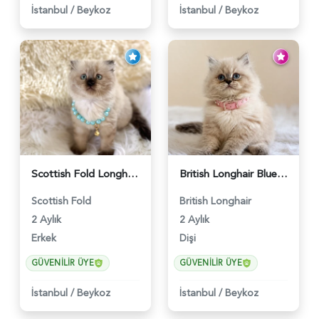
İstanbul
/
Beykoz
İstanbul
/
Beykoz
Scottish Fold Longhair Çikolata Erkek Yavrumuz - 6119
British Longhair Blue Point Afrodit Yuva Arıyor - 6118
Scottish Fold
British Longhair
2 Aylık
2 Aylık
Erkek
Dişi
GÜVENILIR ÜYE
GÜVENILIR ÜYE
İstanbul
/
Beykoz
İstanbul
/
Beykoz