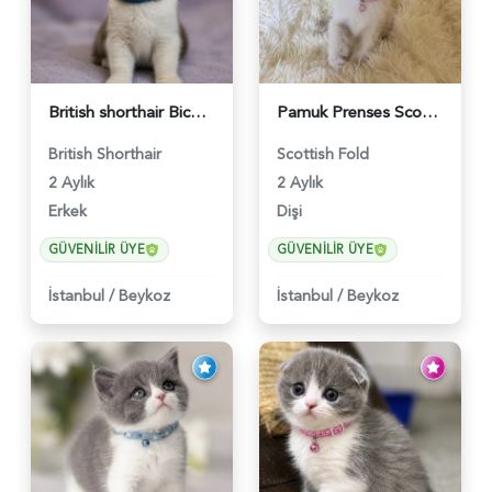
British shorthair Bicolor Lilac Erkek - 5905
Pamuk Prenses Scottish Fold Maviş Yavrumuz - 6009
British Shorthair
Scottish Fold
2 Aylık
2 Aylık
Erkek
Dişi
GÜVENILIR ÜYE
GÜVENILIR ÜYE
İstanbul
/
Beykoz
İstanbul
/
Beykoz