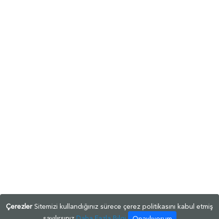
Çerezler
Sitemizi kullandığınız sürece çerez politikasını kabul etmiş
sayılırsınız
Daha Fazla Bilgi
Onaylıyorum