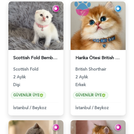
Scottish Fold Bembeyaz Pembe Burun Yavrumuz - 6120
Harika Ötesi British Longhair Golden Parlayan Yıldız - 6141
Scottish Fold
British Shorthair
2 Aylık
2 Aylık
Dişi
Erkek
GÜVENILIR ÜYE
GÜVENILIR ÜYE
İstanbul
/
Beykoz
İstanbul
/
Beykoz