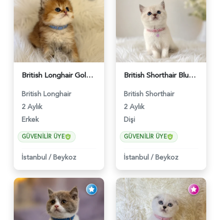
British Longhair Golden Erkek Yavrumuz - 5910
British Shorthair Blue Point Kızımız 2 Aylık - 5149
British Longhair
British Shorthair
2 Aylık
2 Aylık
Erkek
Dişi
GÜVENILIR ÜYE
GÜVENILIR ÜYE
İstanbul
/
Beykoz
İstanbul
/
Beykoz