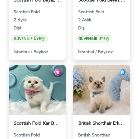
Scottish Fold Beyaz Güzellik 2 Aylık - 4690
Scottish Fold Beyaz Dişi Baby Face 2 Aylık - 3704
Scottish Fold
Scottish Fold
2 Aylık
2 Aylık
Dişi
Dişi
GÜVENILIR ÜYE
GÜVENILIR ÜYE
İstanbul
/
Beykoz
İstanbul
/
Beykoz
Scottish Fold Kar Beyazı Dişi 2 Aylık - 2980
British Shorthair Erkek Bluepoint 2 Aylık - 4448
Scottish Fold
British Shorthair