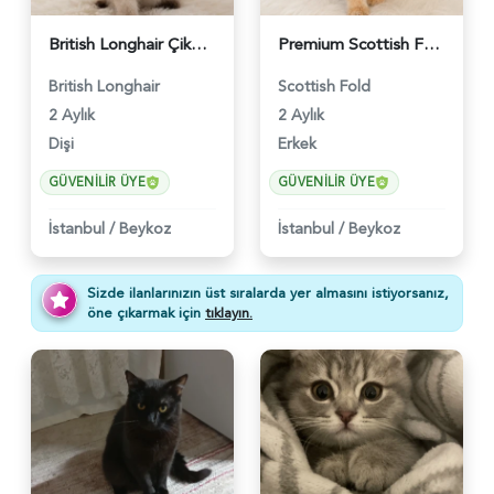
British Longhair Çikolatalı Sütlü Dişi Yavrumuz - 6347
Premium Scottish Fold Golden Yavru - 6400
British Longhair
Scottish Fold
2 Aylık
2 Aylık
Dişi
Erkek
GÜVENILIR ÜYE
GÜVENILIR ÜYE
İstanbul
/
Beykoz
İstanbul
/
Beykoz
Sizde ilanlarınızın üst sıralarda yer almasını istiyorsanız,
öne çıkarmak için
tıklayın.