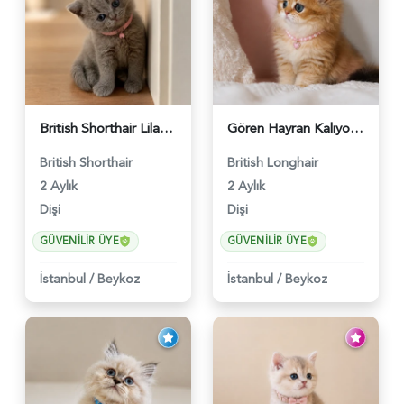
British Shorthair Lilac Dişi Tatlı Kızımız - 5236
Gören Hayran Kalıyor! British Longhair Golden Dişi - 6345
British Shorthair
British Longhair
2 Aylık
2 Aylık
Dişi
Dişi
GÜVENILIR ÜYE
GÜVENILIR ÜYE
İstanbul
/
Beykoz
İstanbul
/
Beykoz