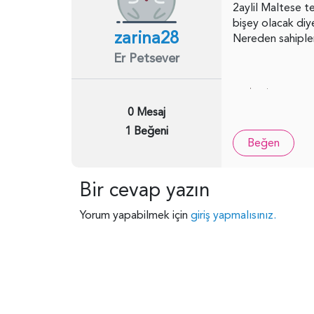
2aylil Maltese t
bişey olacak diye
zarina28
Nereden sahiplen
Er Petsever
0 Mesaj
1 Beğeni
Beğen
Bir cevap yazın
Yorum yapabilmek için
giriş yapmalısınız.