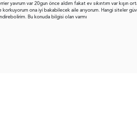
errier yavrum var 20gun önce aldım fakat ev sıkıntım var kışın or
 korkuyorum ona iyi bakabilecek aile arıyorum. Hangi siteler güve
direbolirim. Bu konuda bilgisi olan varmı