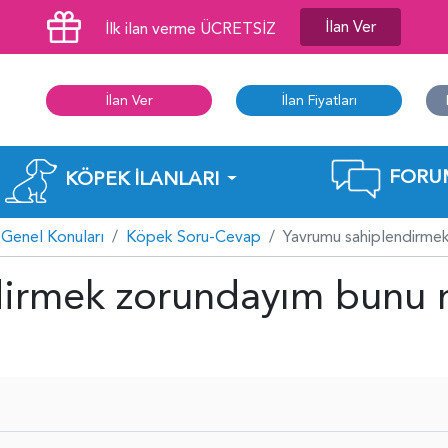
İlan Ver
İlk ilan verme ÜCRETSİZ
İlan Ver
İlan Fiyatları
FORU
KÖPEK İLANLARI
Genel Konuları
Köpek Soru-Cevap
Yavrumu sahiplendirmek
irmek zorundayım bunu n