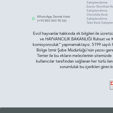
Sahiplendirme
Exotic Shorthair K
Sahiplendirme
Chinchilla Kedi
WhatsApp Destek Hattı
Sahiplendirme
(+90 850 840 90 36)
Tekir Kedi Sahipl
Evcil hayvanlar hakkında ırk bilgileri ile ücret
ve HAYVANCILIK BAKANLIĞI Ruhsat ve Kontr
komisyonculuk" yapmamaktayız. 5199 sayılı Ha
Bölge İzmir Şube Müdürlüğü'nün yazısı gereğ
Terrier ile bu ırkların melezlerinin sitemizd
kullanıcılar tarafından sağlanan her türlü ila
sorumluluk bu içerikleri giren 