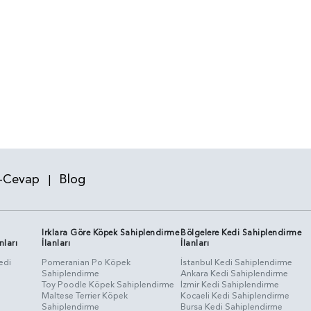
-Cevap
Blog
|
Irklara Göre Köpek Sahiplendirme
Bölgelere Kedi Sahiplendirme
nları
İlanları
İlanları
edi
Pomeranian Po Köpek
İstanbul Kedi Sahiplendirme
Sahiplendirme
Ankara Kedi Sahiplendirme
i
Toy Poodle Köpek Sahiplendirme
İzmir Kedi Sahiplendirme
Maltese Terrier Köpek
Kocaeli Kedi Sahiplendirme
Sahiplendirme
Bursa Kedi Sahiplendirme