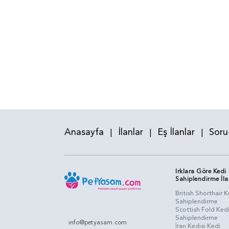
Anasayfa
İlanlar
Eş İlanlar
Soru
|
|
|
Irklara Göre Kedi
Sahiplendirme İla
British Shorthair K
Sahiplendirme
Scottish Fold Ked
Sahiplendirme
info@petyasam.com
İran Kedisi Kedi