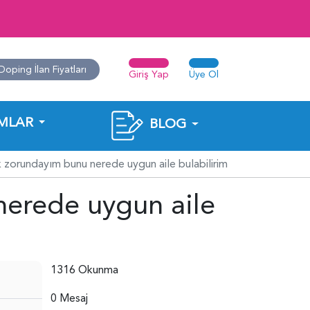
Doping İlan Fiyatları
Giriş Yap
Üye Ol
MLAR
BLOG
 zorundayım bunu nerede uygun aile bulabilirim
erede uygun aile
1316 Okunma
0 Mesaj