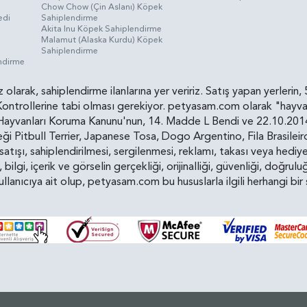
Chow Chow (Çin Aslanı) Köpek
edi
Sahiplendirme
Akita Inu Köpek Sahiplendirme
Malamut (Alaska Kurdu) Köpek
Sahiplendirme
endirme
siz olarak, sahiplendirme ilanlarına yer veririz. Satış yapan yerle
ollerine tabi olması gerekiyor. petyasam.com olarak "hayvan s
yvanları Koruma Kanunu'nun, 14. Madde L Bendi ve 22.10.2014 t
i Pitbull Terrier, Japanese Tosa, Dogo Argentino, Fila Brasilei
e satışı, sahiplendirilmesi, sergilenmesi, reklamı, takası veya he
n, bilgi, içerik ve görselin gerçekliği, orijinalliği, güvenliği, doğr
kullanıcıya ait olup, petyasam.com bu hususlarla ilgili herhangi 
© 2019 - 2026 Petyasam - Tüm Hakları Saklıdır.