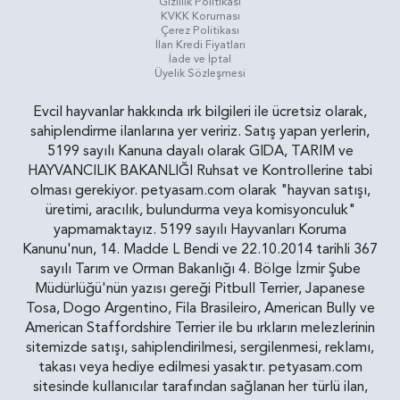
Gizlilik Politikasi
KVKK Koruması
Çerez Politikası
İlan Kredi Fiyatları
İade ve İptal
Üyelik Sözleşmesi
Evcil hayvanlar hakkında ırk bilgileri ile ücretsiz olarak,
sahiplendirme ilanlarına yer veririz. Satış yapan yerlerin,
5199 sayılı Kanuna dayalı olarak GIDA, TARIM ve
HAYVANCILIK BAKANLIĞI Ruhsat ve Kontrollerine tabi
olması gerekiyor. petyasam.com olarak "hayvan satışı,
üretimi, aracılık, bulundurma veya komisyonculuk"
yapmamaktayız. 5199 sayılı Hayvanları Koruma
Kanunu'nun, 14. Madde L Bendi ve 22.10.2014 tarihli 367
sayılı Tarım ve Orman Bakanlığı 4. Bölge İzmir Şube
Müdürlüğü'nün yazısı gereği Pitbull Terrier, Japanese
Tosa, Dogo Argentino, Fila Brasileiro, American Bully ve
American Staffordshire Terrier ile bu ırkların melezlerinin
sitemizde satışı, sahiplendirilmesi, sergilenmesi, reklamı,
takası veya hediye edilmesi yasaktır. petyasam.com
sitesinde kullanıcılar tarafından sağlanan her türlü ilan,