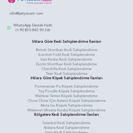
info@petyasam.com
WhatsApp Destek Hattı
(+90 850 840 90 36)
Irklara Göre Kedi Sahiplendirme İlanları
British Shorthair Kedi Sahiplendirme
Scottish Fold Kedi Sahiplendirme
İran Kedisi Kedi Sahiplendirme
Exotic Shorthair Kedi Sahiplendirme
Chinchilla Kedi Sahiplendirme
Tekir Kedi Sahiplendirme
Irklara Göre Köpek Sahiplendirme İlanları
Pomeranian Po Köpek Sahiplendirme
Toy Poodle Köpek Sahiplendirme
Maltese Terrier Köpek Sahiplendirme
Chow Chow (Çin Aslanı) Köpek Sahiplendirme
Akita Inu Köpek Sahiplendirme
Malamut (Alaska Kurdu) Köpek Sahiplendirme
Bölgelere Kedi Sahiplendirme İlanları
İstanbul Kedi Sahiplendirme
Ankara Kedi Sahiplendirme
İzmir Kedi Sahiplendirme