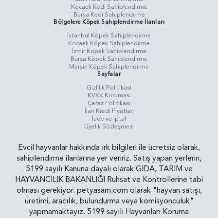
Kocaeli Kedi Sahiplendirme
Bursa Kedi Sahiplendirme
Bölgelere Köpek Sahiplendirme İlanları
İstanbul Köpek Sahiplendirme
Kocaeli Köpek Sahiplendirme
İzmir Köpek Sahiplendirme
Bursa Köpek Sahiplendirme
Mersin Köpek Sahiplendirme
Sayfalar
Gizlilik Politikasi
KVKK Koruması
Çerez Politikası
İlan Kredi Fiyatları
İade ve İptal
Üyelik Sözleşmesi
Evcil hayvanlar hakkında ırk bilgileri ile ücretsiz olarak,
sahiplendirme ilanlarına yer veririz. Satış yapan yerlerin,
5199 sayılı Kanuna dayalı olarak GIDA, TARIM ve
HAYVANCILIK BAKANLIĞI Ruhsat ve Kontrollerine tabi
olması gerekiyor. petyasam.com olarak "hayvan satışı,
üretimi, aracılık, bulundurma veya komisyonculuk"
yapmamaktayız. 5199 sayılı Hayvanları Koruma