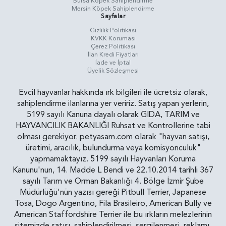
Bursa Köpek Sahiplendirme
Mersin Köpek Sahiplendirme
Sayfalar
Gizlilik Politikasi
KVKK Koruması
Çerez Politikası
İlan Kredi Fiyatları
İade ve İptal
Üyelik Sözleşmesi
Evcil hayvanlar hakkında ırk bilgileri ile ücretsiz olarak,
sahiplendirme ilanlarına yer veririz. Satış yapan yerlerin,
5199 sayılı Kanuna dayalı olarak GIDA, TARIM ve
HAYVANCILIK BAKANLIĞI Ruhsat ve Kontrollerine tabi
olması gerekiyor. petyasam.com olarak "hayvan satışı,
üretimi, aracılık, bulundurma veya komisyonculuk"
yapmamaktayız. 5199 sayılı Hayvanları Koruma
Kanunu'nun, 14. Madde L Bendi ve 22.10.2014 tarihli 367
sayılı Tarım ve Orman Bakanlığı 4. Bölge İzmir Şube
Müdürlüğü'nün yazısı gereği Pitbull Terrier, Japanese
Tosa, Dogo Argentino, Fila Brasileiro, American Bully ve
American Staffordshire Terrier ile bu ırkların melezlerinin
sitemizde satışı, sahiplendirilmesi, sergilenmesi, reklamı,