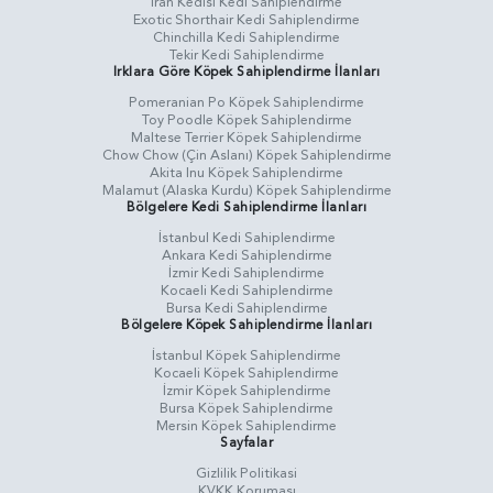
İran Kedisi Kedi Sahiplendirme
Exotic Shorthair Kedi Sahiplendirme
Chinchilla Kedi Sahiplendirme
Tekir Kedi Sahiplendirme
Irklara Göre Köpek Sahiplendirme İlanları
Pomeranian Po Köpek Sahiplendirme
Toy Poodle Köpek Sahiplendirme
Maltese Terrier Köpek Sahiplendirme
Chow Chow (Çin Aslanı) Köpek Sahiplendirme
Akita Inu Köpek Sahiplendirme
Malamut (Alaska Kurdu) Köpek Sahiplendirme
Bölgelere Kedi Sahiplendirme İlanları
İstanbul Kedi Sahiplendirme
Ankara Kedi Sahiplendirme
İzmir Kedi Sahiplendirme
Kocaeli Kedi Sahiplendirme
Bursa Kedi Sahiplendirme
Bölgelere Köpek Sahiplendirme İlanları
İstanbul Köpek Sahiplendirme
Kocaeli Köpek Sahiplendirme
İzmir Köpek Sahiplendirme
Bursa Köpek Sahiplendirme
Mersin Köpek Sahiplendirme
Sayfalar
Gizlilik Politikasi
KVKK Koruması