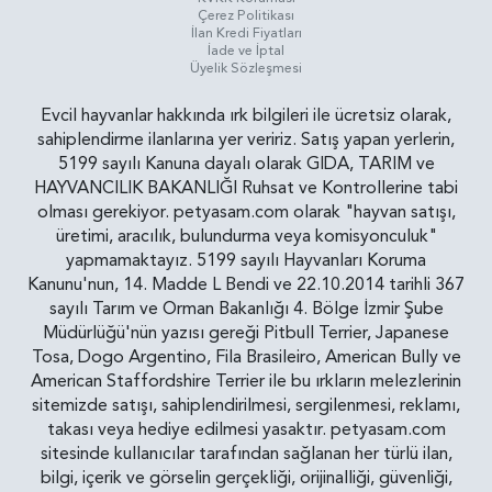
Çerez Politikası
İlan Kredi Fiyatları
İade ve İptal
Üyelik Sözleşmesi
Evcil hayvanlar hakkında ırk bilgileri ile ücretsiz olarak,
sahiplendirme ilanlarına yer veririz. Satış yapan yerlerin,
5199 sayılı Kanuna dayalı olarak GIDA, TARIM ve
HAYVANCILIK BAKANLIĞI Ruhsat ve Kontrollerine tabi
olması gerekiyor. petyasam.com olarak "hayvan satışı,
üretimi, aracılık, bulundurma veya komisyonculuk"
yapmamaktayız. 5199 sayılı Hayvanları Koruma
Kanunu'nun, 14. Madde L Bendi ve 22.10.2014 tarihli 367
sayılı Tarım ve Orman Bakanlığı 4. Bölge İzmir Şube
Müdürlüğü'nün yazısı gereği Pitbull Terrier, Japanese
Tosa, Dogo Argentino, Fila Brasileiro, American Bully ve
American Staffordshire Terrier ile bu ırkların melezlerinin
sitemizde satışı, sahiplendirilmesi, sergilenmesi, reklamı,
takası veya hediye edilmesi yasaktır. petyasam.com
sitesinde kullanıcılar tarafından sağlanan her türlü ilan,
bilgi, içerik ve görselin gerçekliği, orijinalliği, güvenliği,