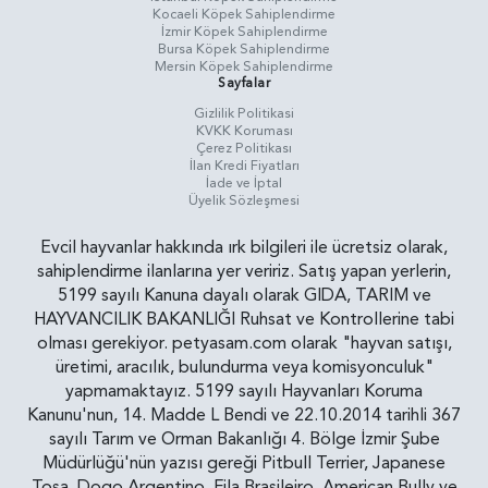
Kocaeli Köpek Sahiplendirme
İzmir Köpek Sahiplendirme
Bursa Köpek Sahiplendirme
Mersin Köpek Sahiplendirme
Sayfalar
Gizlilik Politikasi
KVKK Koruması
Çerez Politikası
İlan Kredi Fiyatları
İade ve İptal
Üyelik Sözleşmesi
Evcil hayvanlar hakkında ırk bilgileri ile ücretsiz olarak,
sahiplendirme ilanlarına yer veririz. Satış yapan yerlerin,
5199 sayılı Kanuna dayalı olarak GIDA, TARIM ve
HAYVANCILIK BAKANLIĞI Ruhsat ve Kontrollerine tabi
olması gerekiyor. petyasam.com olarak "hayvan satışı,
üretimi, aracılık, bulundurma veya komisyonculuk"
yapmamaktayız. 5199 sayılı Hayvanları Koruma
Kanunu'nun, 14. Madde L Bendi ve 22.10.2014 tarihli 367
sayılı Tarım ve Orman Bakanlığı 4. Bölge İzmir Şube
Müdürlüğü'nün yazısı gereği Pitbull Terrier, Japanese
Tosa, Dogo Argentino, Fila Brasileiro, American Bully ve