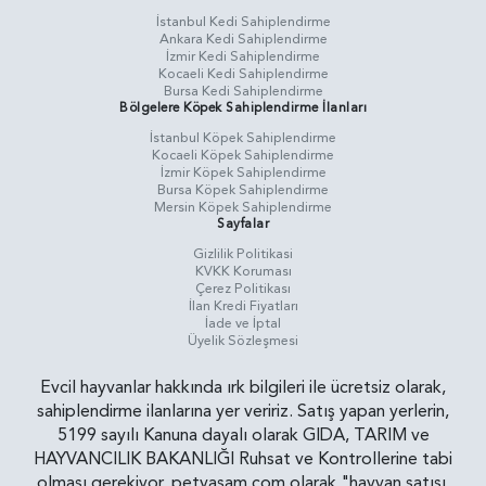
İstanbul Kedi Sahiplendirme
Ankara Kedi Sahiplendirme
İzmir Kedi Sahiplendirme
Kocaeli Kedi Sahiplendirme
Bursa Kedi Sahiplendirme
Bölgelere Köpek Sahiplendirme İlanları
İstanbul Köpek Sahiplendirme
Kocaeli Köpek Sahiplendirme
İzmir Köpek Sahiplendirme
Bursa Köpek Sahiplendirme
Mersin Köpek Sahiplendirme
Sayfalar
Gizlilik Politikasi
KVKK Koruması
Çerez Politikası
İlan Kredi Fiyatları
İade ve İptal
Üyelik Sözleşmesi
Evcil hayvanlar hakkında ırk bilgileri ile ücretsiz olarak,
sahiplendirme ilanlarına yer veririz. Satış yapan yerlerin,
5199 sayılı Kanuna dayalı olarak GIDA, TARIM ve
HAYVANCILIK BAKANLIĞI Ruhsat ve Kontrollerine tabi
olması gerekiyor. petyasam.com olarak "hayvan satışı,