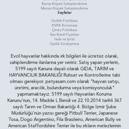
Bursa Köpek Sahiplendirme
Mersin Köpek Sahiplendirme
Sayfalar
Gizlilik Politikasi
KVKK Koruması
Çerez Politikası
İlan Kredi Fiyatları
İade ve İptal
Üyelik Sözleşmesi
Evcil hayvanlar hakkında ırk bilgileri ile ücretsiz olarak,
sahiplendirme ilanlarına yer veririz. Satış yapan yerlerin,
5199 sayılı Kanuna dayalı olarak GIDA, TARIM ve
HAYVANCILIK BAKANLIĞI Ruhsat ve Kontrollerine tabi
olması gerekiyor. petyasam.com olarak "hayvan satışı,
üretimi, aracılık, bulundurma veya komisyonculuk"
yapmamaktayız. 5199 sayılı Hayvanları Koruma
Kanunu'nun, 14. Madde L Bendi ve 22.10.2014 tarihli 367
sayılı Tarım ve Orman Bakanlığı 4. Bölge İzmir Şube
Müdürlüğü'nün yazısı gereği Pitbull Terrier, Japanese
Tosa, Dogo Argentino, Fila Brasileiro, American Bully ve
American Staffordshire Terrier ile bu ırkların melezlerinin