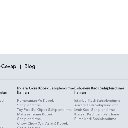
-Cevap
Blog
|
Irklara Göre Köpek Sahiplendirme
Bölgelere Kedi Sahiplendirme
nları
İlanları
İlanları
edi
Pomeranian Po Köpek
İstanbul Kedi Sahiplendirme
Sahiplendirme
Ankara Kedi Sahiplendirme
i
Toy Poodle Köpek Sahiplendirme
İzmir Kedi Sahiplendirme
Maltese Terrier Köpek
Kocaeli Kedi Sahiplendirme
Sahiplendirme
Bursa Kedi Sahiplendirme
Chow Chow (Çin Aslanı) Köpek
edi
Sahiplendirme