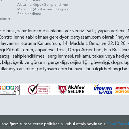
Akita Inu Köpek Sahiplendirme
Malamut (Alaska Kurdu) Köpek
Sahiplendirme
endirme
siz olarak, sahiplendirme ilanlarına yer veririz. Satış yapan yerle
ollerine tabi olması gerekiyor. petyasam.com olarak "hayvan s
yvanları Koruma Kanunu'nun, 14. Madde L Bendi ve 22.10.2014 t
i Pitbull Terrier, Japanese Tosa, Dogo Argentino, Fila Brasilei
e satışı, sahiplendirilmesi, sergilenmesi, reklamı, takası veya he
n, bilgi, içerik ve görselin gerçekliği, orijinalliği, güvenliği, doğr
kullanıcıya ait olup, petyasam.com bu hususlarla ilgili herhangi 
© 2019 - 2026 Petyasam - Tüm Hakları Saklıdır.
llandığınız sürece çerez politikasını kabul etmiş sayılırsınız
Daha Fazla B