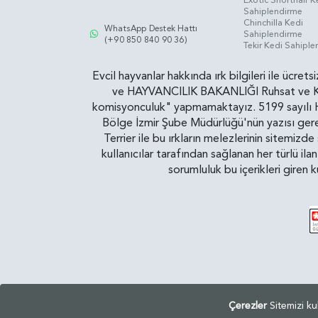
Sahiplendirme
Chinchilla Kedi
WhatsApp Destek Hattı
Sahiplendirme
(+90 850 840 90 36)
Tekir Kedi Sahipl
Evcil hayvanlar hakkında ırk bilgileri ile ücret
ve HAYVANCILIK BAKANLIĞI Ruhsat ve Kontr
komisyonculuk" yapmamaktayız. 5199 sayılı Ha
Bölge İzmir Şube Müdürlüğü'nün yazısı gereğ
Terrier ile bu ırkların melezlerinin sitemizd
kullanıcılar tarafından sağlanan her türlü ila
sorumluluk bu içerikleri giren 
Çerezler
Sitemizi ku