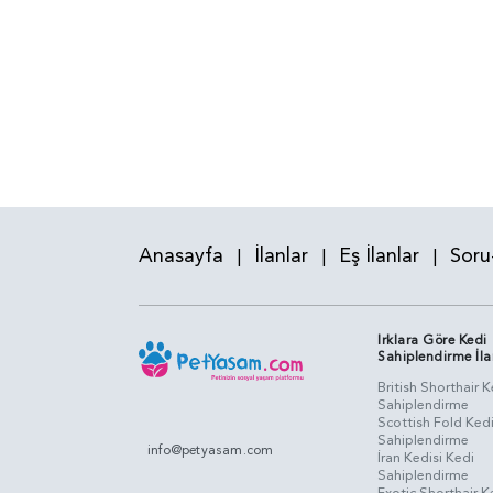
Anasayfa
İlanlar
Eş İlanlar
Soru
|
|
|
Irklara Göre Kedi
Sahiplendirme İla
British Shorthair K
Sahiplendirme
Scottish Fold Ked
Sahiplendirme
info@petyasam.com
İran Kedisi Kedi
Sahiplendirme
Exotic Shorthair K