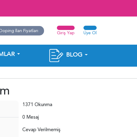
Doping İlan Fiyatları
Giriş Yap
Üye Ol
MLAR
BLOG
um
1371 Okunma
0 Mesaj
Cevap Verilmemiş