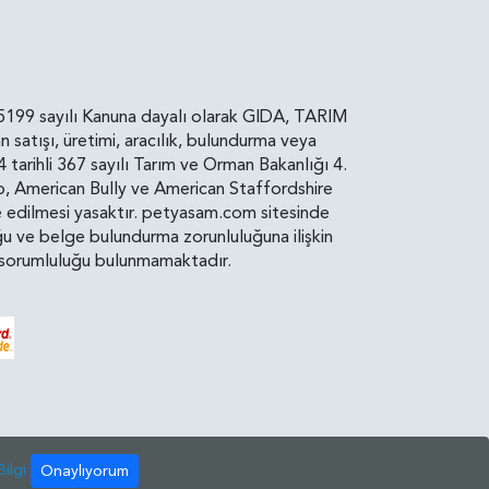
rin, 5199 sayılı Kanuna dayalı olarak GIDA, TARIM
atışı, üretimi, aracılık, bulundurma veya
arihli 367 sayılı Tarım ve Orman Bakanlığı 4.
ro, American Bully ve American Staffordshire
diye edilmesi yasaktır. petyasam.com sitesinde
uluğu ve belge bulundurma zorunluluğuna ilişkin
bir sorumluluğu bulunmamaktadır.
ilgi
Onaylıyorum