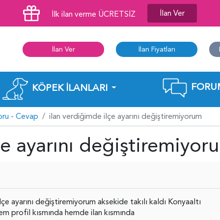
İlan Ver
İlk ilan verme ÜCRETSİZ
İlan Ver
İlan Fiyatları
FORU
KÖPEK İLANLARI
oru - Cevap
ilan verdiğimde ilçe ayarını değiştiremiyorum
çe ayarını değiştiremiyor
lçe ayarını değiştiremiyorum aksekide takılı kaldı Konyaaltı
 profil kısmında hemde ilan kısmında