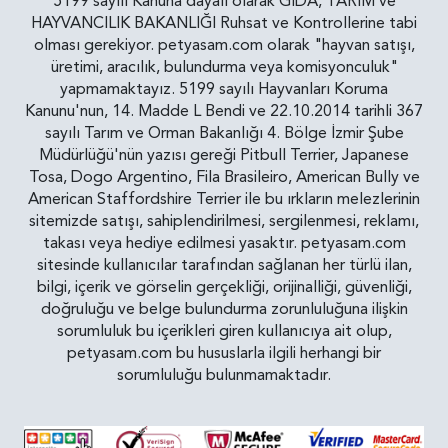
5199 sayılı Kanuna dayalı olarak GIDA, TARIM ve
HAYVANCILIK BAKANLIĞI Ruhsat ve Kontrollerine tabi
olması gerekiyor. petyasam.com olarak "hayvan satışı,
üretimi, aracılık, bulundurma veya komisyonculuk"
yapmamaktayız. 5199 sayılı Hayvanları Koruma
Kanunu'nun, 14. Madde L Bendi ve 22.10.2014 tarihli 367
sayılı Tarım ve Orman Bakanlığı 4. Bölge İzmir Şube
Müdürlüğü'nün yazısı gereği Pitbull Terrier, Japanese
Tosa, Dogo Argentino, Fila Brasileiro, American Bully ve
American Staffordshire Terrier ile bu ırkların melezlerinin
sitemizde satışı, sahiplendirilmesi, sergilenmesi, reklamı,
takası veya hediye edilmesi yasaktır. petyasam.com
sitesinde kullanıcılar tarafından sağlanan her türlü ilan,
bilgi, içerik ve görselin gerçekliği, orijinalliği, güvenliği,
doğruluğu ve belge bulundurma zorunluluğuna ilişkin
sorumluluk bu içerikleri giren kullanıcıya ait olup,
petyasam.com bu hususlarla ilgili herhangi bir
sorumluluğu bulunmamaktadır.