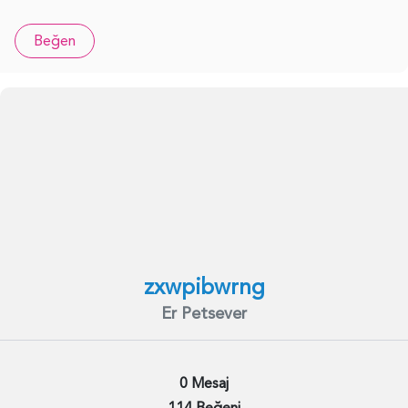
Beğen
zxwpibwrng
Er Petsever
0 Mesaj
114 Beğeni