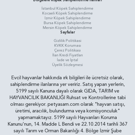
Bölgelere Köpek Sahiplendirme İlanları
İstanbul Köpek Sahiplendirme
Kocaeli Köpek Sahiplendirme
İzmir Köpek Sahiplendirme
Bursa Köpek Sahiplendirme
Mersin Köpek Sahiplendirme
Sayfalar
Gizlilik Politikasi
KVKK Koruması
Çerez Politikası
İlan Kredi Fiyatları
İade ve İptal
Üyelik Sözleşmesi
Evcil hayvanlar hakkında ırk bilgileri ile ücretsiz olarak,
sahiplendirme ilanlarına yer veririz. Satış yapan yerlerin,
5199 sayılı Kanuna dayalı olarak GIDA, TARIM ve
HAYVANCILIK BAKANLIĞI Ruhsat ve Kontrollerine tabi
olması gerekiyor. petyasam.com olarak "hayvan satışı,
üretimi, aracılık, bulundurma veya komisyonculuk"
yapmamaktayız. 5199 sayılı Hayvanları Koruma
Kanunu'nun, 14. Madde L Bendi ve 22.10.2014 tarihli 367
sayılı Tarım ve Orman Bakanlığı 4. Bölge İzmir Şube