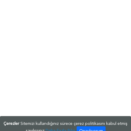
Çerezler
Sitemizi kullandığınız sürece çerez politikasını kabul etmiş
sayılırsınız
Daha Fazla Bilgi
Onaylıyorum