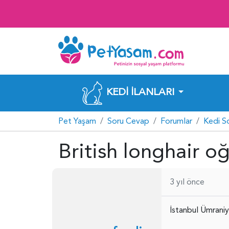
KEDI İLANLARI
Pet Yaşam
Soru Cevap
Forumlar
Kedi S
British longhair 
3 yıl önce
İstanbul Ümraniy