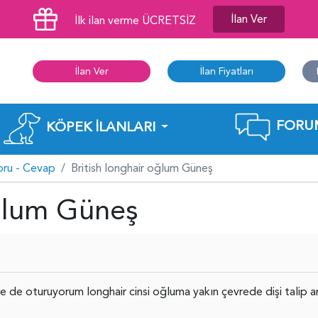
İlan Ver
İlk ilan verme ÜCRETSİZ
İlan Ver
İlan Fiyatları
FORU
KÖPEK İLANLARI
oru - Cevap
British longhair oğlum Güneş
oğlum Güneş
e de oturuyorum longhair cinsi oğluma yakın çevrede dişi talip a