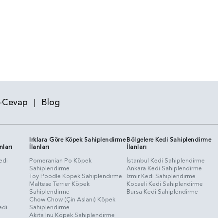
-Cevap
Blog
|
Irklara Göre Köpek Sahiplendirme
Bölgelere Kedi Sahiplendirme
nları
İlanları
İlanları
edi
Pomeranian Po Köpek
İstanbul Kedi Sahiplendirme
Sahiplendirme
Ankara Kedi Sahiplendirme
i
Toy Poodle Köpek Sahiplendirme
İzmir Kedi Sahiplendirme
Maltese Terrier Köpek
Kocaeli Kedi Sahiplendirme
Sahiplendirme
Bursa Kedi Sahiplendirme
Chow Chow (Çin Aslanı) Köpek
edi
Sahiplendirme
Akita Inu Köpek Sahiplendirme