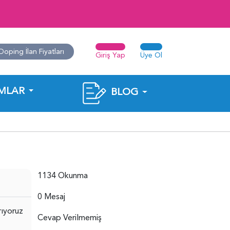
Doping İlan Fiyatları
Giriş Yap
Üye Ol
MLAR
BLOG
1134 Okunma
0 Mesaj
rıyoruz
Cevap Verilmemiş