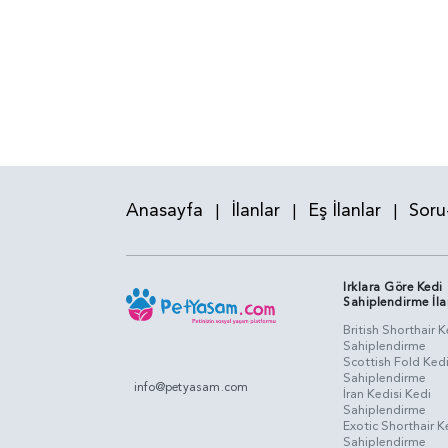
Anasayfa
İlanlar
Eş İlanlar
Soru
|
|
|
Irklara Göre Kedi
Sahiplendirme İla
British Shorthair K
Sahiplendirme
Scottish Fold Ked
Sahiplendirme
info@petyasam.com
İran Kedisi Kedi
Sahiplendirme
Exotic Shorthair K
Sahiplendirme