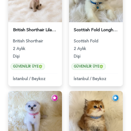
British Shorthair Lilac Renk Dişi Yavrumuz - 4646
Scottish Fold Longhair Lilac Bi Color 2 Aylık - 5908
British Shorthair
Scottish Fold
2 Aylık
2 Aylık
Dişi
Dişi
GÜVENILIR ÜYE
GÜVENILIR ÜYE
İstanbul
/
Beykoz
İstanbul
/
Beykoz