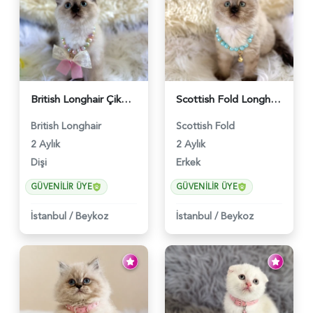
British Longhair Çikolata Nadir Renk Göz Kamaştırıcı - 6117
Scottish Fold Longhair Çikolata Erkek Yavrumuz - 6119
British Longhair
Scottish Fold
2 Aylık
2 Aylık
Dişi
Erkek
GÜVENILIR ÜYE
GÜVENILIR ÜYE
İstanbul
/
Beykoz
İstanbul
/
Beykoz