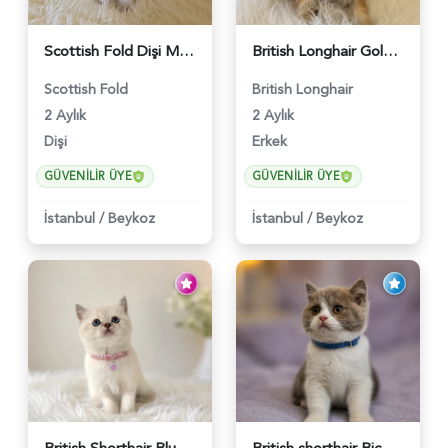
Scottish Fold Dişi Mükemmel Yavrumuz - 5909
British Longhair Golden Erkek Yavrumuz - 5910
Scottish Fold
British Longhair
2 Aylık
2 Aylık
Dişi
Erkek
GÜVENILIR ÜYE
GÜVENILIR ÜYE
İstanbul
/
Beykoz
İstanbul
/
Beykoz