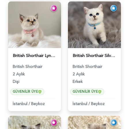
British Shorthair Lynx Point Dişi Yavrumuz Yuva Arıyor - 5148
British Shorthair Silver Point Erkek 2 Aylık - 6122
British Shorthair
British Shorthair
2 Aylık
2 Aylık
Dişi
Erkek
GÜVENILIR ÜYE
GÜVENILIR ÜYE
İstanbul
/
Beykoz
İstanbul
/
Beykoz