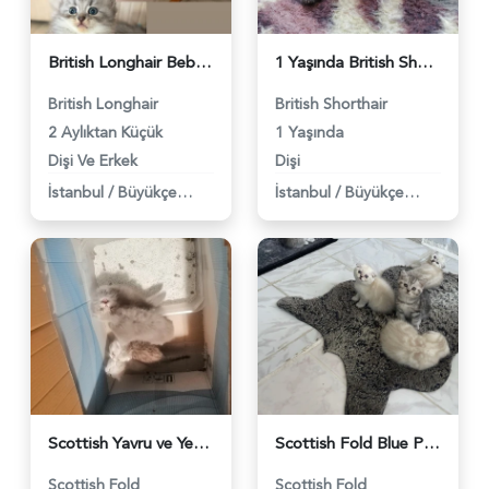
British Longhair Bebekler - 6197
1 Yaşında British Shorthair Baby Face 1 Yaşında - 4911
British Longhair
British Shorthair
2 Aylıktan Küçük
1 Yaşında
Dişi Ve Erkek
Dişi
İstanbul
/
Büyükçekmece
İstanbul
/
Büyükçekmece
Scottish Yavru ve Yetişkin Kediler - 4297
Scottish Fold Blue Point Yavrularımız - 4160
Scottish Fold
Scottish Fold