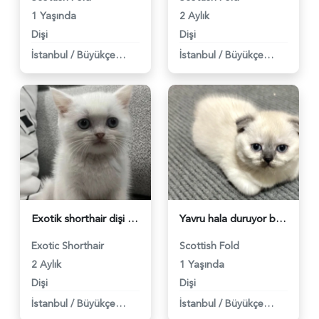
1 Yaşında
2 Aylık
Dişi
Dişi
İstanbul
/
Büyükçekmece
İstanbul
/
Büyükçekmece
Exotik shorthair dişi - 4045
Yavru hala duruyor bir aylık yuva arıyoruz - 3914
Exotic Shorthair
Scottish Fold
2 Aylık
1 Yaşında
Dişi
Dişi
İstanbul
/
Büyükçekmece
İstanbul
/
Büyükçekmece