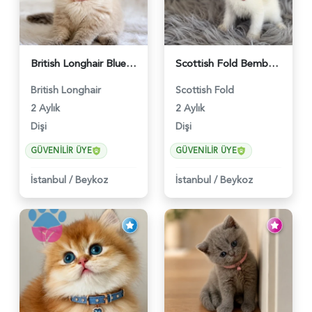
British Longhair Blue Point Afrodit Yuva Arıyor - 6118
Scottish Fold Bembeyaz Pembe Burun Yavrumuz - 6120
British Longhair
Scottish Fold
2 Aylık
2 Aylık
Dişi
Dişi
GÜVENILIR ÜYE
GÜVENILIR ÜYE
İstanbul
/
Beykoz
İstanbul
/
Beykoz