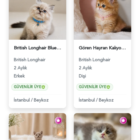
British Longhair Blue Point Erkek Pofuduk Yavrumuz - 6348
Gören Hayran Kalıyor! British Longhair Golden Dişi - 6345
British Longhair
British Longhair
2 Aylık
2 Aylık
Erkek
Dişi
GÜVENILIR ÜYE
GÜVENILIR ÜYE
İstanbul
/
Beykoz
İstanbul
/
Beykoz