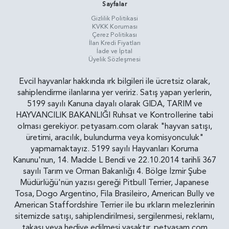
Sayfalar
Gizlilik Politikasi
KVKK Koruması
Çerez Politikası
İlan Kredi Fiyatları
İade ve İptal
Üyelik Sözleşmesi
Evcil hayvanlar hakkında ırk bilgileri ile ücretsiz olarak,
sahiplendirme ilanlarına yer veririz. Satış yapan yerlerin,
5199 sayılı Kanuna dayalı olarak GIDA, TARIM ve
HAYVANCILIK BAKANLIĞI Ruhsat ve Kontrollerine tabi
olması gerekiyor. petyasam.com olarak "hayvan satışı,
üretimi, aracılık, bulundurma veya komisyonculuk"
yapmamaktayız. 5199 sayılı Hayvanları Koruma
Kanunu'nun, 14. Madde L Bendi ve 22.10.2014 tarihli 367
sayılı Tarım ve Orman Bakanlığı 4. Bölge İzmir Şube
Müdürlüğü'nün yazısı gereği Pitbull Terrier, Japanese
Tosa, Dogo Argentino, Fila Brasileiro, American Bully ve
American Staffordshire Terrier ile bu ırkların melezlerinin
sitemizde satışı, sahiplendirilmesi, sergilenmesi, reklamı,
takası veya hediye edilmesi yasaktır. petyasam.com