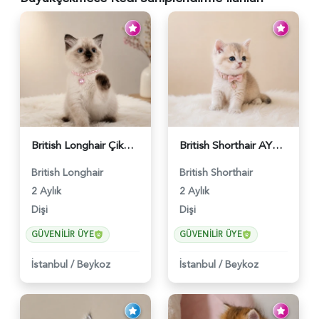
British Longhair Çikolatalı Sütlü Dişi Yavrumuz - 6347
British Shorthair AY12 Güzel Kızımız - 6349
British Longhair
British Shorthair
2 Aylık
2 Aylık
Dişi
Dişi
GÜVENILIR ÜYE
GÜVENILIR ÜYE
İstanbul
/
Beykoz
İstanbul
/
Beykoz