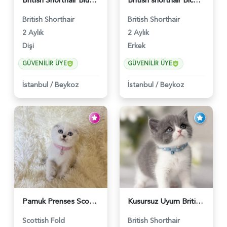
British Shorthair Blue Point Kızımız 2 Aylık - 5149
British shorthair Bicolor Lilac Erkek - 5905
British Shorthair
British Shorthair
2 Aylık
2 Aylık
Dişi
Erkek
GÜVENILIR ÜYE
GÜVENILIR ÜYE
İstanbul
/
Beykoz
İstanbul
/
Beykoz
Pamuk Prenses Scottish Fold Maviş Yavrumuz - 6009
Kusursuz Uyum British Shorthair Bi Color Erkek - 6011
Scottish Fold
British Shorthair