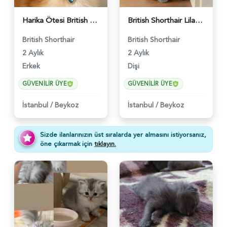
Harika Ötesi British Longhair Golden Parlayan Yıldız - 6141
British Shorthair Lilac Dişi Tatlı Kızımız - 5236
British Shorthair
British Shorthair
2 Aylık
2 Aylık
Erkek
Dişi
GÜVENILIR ÜYE
GÜVENILIR ÜYE
İstanbul
/
Beykoz
İstanbul
/
Beykoz
Sizde ilanlarınızın üst sıralarda yer almasını istiyorsanız,
öne çıkarmak için
tıklayın.