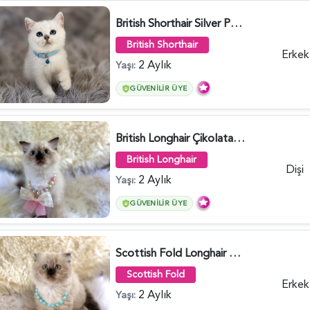
British Shorthair Silver Point Erkek 2 Aylık - 6122
British Shorthair
Erkek
2 Aylık
Yaşı:
GÜVENILIR ÜYE
British Longhair Çikolata Nadir Renk Göz Kamaştırıcı - 6117
British Longhair
Dişi
2 Aylık
Yaşı:
GÜVENILIR ÜYE
Scottish Fold Longhair Çikolata Erkek Yavrumuz - 6119
Scottish Fold
Erkek
2 Aylık
Yaşı: