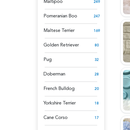
Maltipoo
249
Pomeranian Boo
247
Maltese Terrier
169
Golden Retriever
80
Pug
32
Doberman
28
French Bulldog
20
Yorkshire Terrier
18
Cane Corso
17