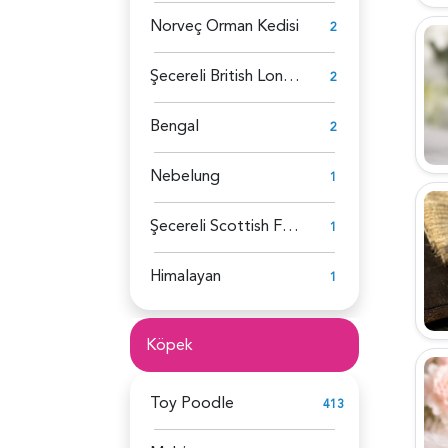
Norveç Orman Kedisi
2
Şecereli British Longhair
2
Bengal
2
Nebelung
1
Şecereli Scottish Fold
1
Himalayan
1
Köpek
Toy Poodle
413