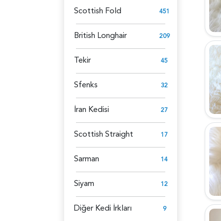
Scottish Fold
451
British Longhair
209
Tekir
45
Sfenks
32
İran Kedisi
27
Scottish Straight
17
Sarman
14
Siyam
12
Diğer Kedi İrkları
9