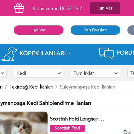
İlan Ver
İlk ilan verme ÜCRETSİZ
İlan Ver
İlan Fiyatları
FORU
KÖPEK İLANLARI
Kedi
Tüm Irklar
T
rı
Tekirdağ Kedi İlanları
Süleymanpaşa Kedi İlanları
eymanpaşa Kedi Sahiplendirme İlanları
Scottish Fold Longhair Lilac Bi Color 2 Aylık - 5908
Scottish Fold
Dişi