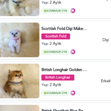
2 Aylık
Yaşı:
GÜVENILIR ÜYE
Scottish Fold Dişi Mükemmel Yavrumuz - 5909
Scottish Fold
Dişi
2 Aylık
Yaşı:
GÜVENILIR ÜYE
British Longhair Golden Erkek Yavrumuz - 5910
British Longhair
Erkek
2 Aylık
Yaşı:
GÜVENILIR ÜYE
British Shorthair Blue Point Kızımız 2 Aylık - 5149