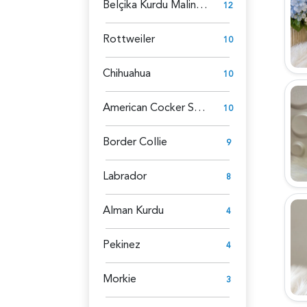
Belçika Kurdu Malinois
12
Rottweiler
10
Chihuahua
10
American Cocker Spaniel
10
Border Collie
9
Labrador
8
Alman Kurdu
4
Pekinez
4
Morkie
3