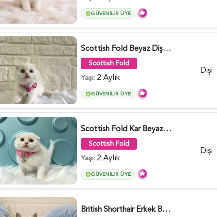
GÜVENILIR ÜYE
Scottish Fold Beyaz Dişi Baby Face 2 Aylık - 3704
Scottish Fold
Dişi
2 Aylık
Yaşı:
GÜVENILIR ÜYE
Scottish Fold Kar Beyazı Dişi 2 Aylık - 2980
Scottish Fold
Dişi
2 Aylık
Yaşı:
GÜVENILIR ÜYE
British Shorthair Erkek Bluepoint 2 Aylık - 4448