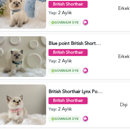
British Shorthair
Erkek
2 Aylık
Yaşı:
GÜVENILIR ÜYE
Blue point British Shorthair Kedim 2 Aylık - 4132
British Shorthair
Erkek
2 Aylık
Yaşı:
GÜVENILIR ÜYE
British Shorthair Lynx Point Dişi Yavrumuz Yuva Arıyor - 5148
British Shorthair
Dişi
2 Aylık
Yaşı:
GÜVENILIR ÜYE