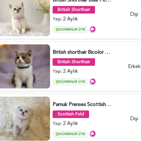
British Shorthair
Dişi
2 Aylık
Yaşı:
GÜVENILIR ÜYE
British shorthair Bicolor Lilac Erkek - 5905
British Shorthair
Erkek
2 Aylık
Yaşı:
GÜVENILIR ÜYE
Pamuk Prenses Scottish Fold Maviş Yavrumuz - 6009
Scottish Fold
Dişi
2 Aylık
Yaşı:
GÜVENILIR ÜYE