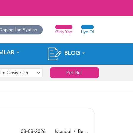
Doping İlan Fiyatları
Giriş Yap
Üye Ol
MLAR
BLOG
üm Cinsiyetler
Pet Bul
08-08-2026
Istanbul
/
Beykoz