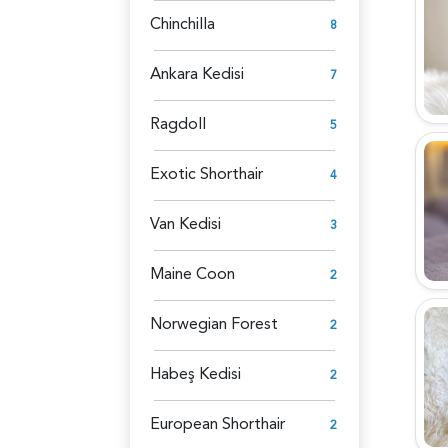
Chinchilla
8
Ankara Kedisi
7
Ragdoll
5
Exotic Shorthair
4
Van Kedisi
3
Maine Coon
2
Norwegian Forest
2
Habeş Kedisi
2
European Shorthair
2