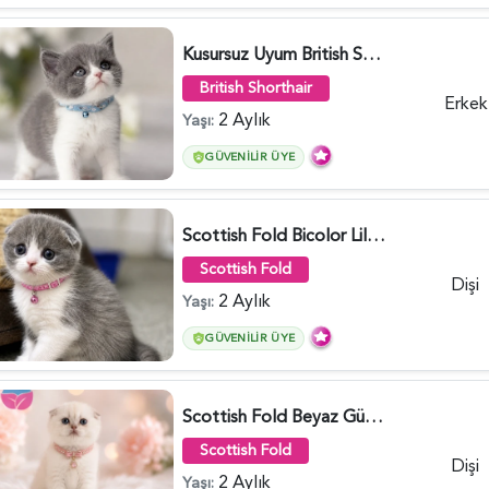
Kusursuz Uyum British Shorthair Bi Color Erkek - 6011
British Shorthair
Erkek
2 Aylık
Yaşı:
GÜVENILIR ÜYE
Scottish Fold Bicolor Lilac Dişi - 6014
Scottish Fold
Dişi
2 Aylık
Yaşı:
GÜVENILIR ÜYE
Scottish Fold Beyaz Güzellik 2 Aylık - 4690
Scottish Fold
Dişi
2 Aylık
Yaşı: