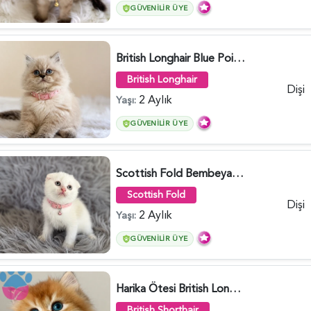
GÜVENILIR ÜYE
British Longhair Blue Point Afrodit Yuva Arıyor - 6118
British Longhair
Dişi
2 Aylık
Yaşı:
GÜVENILIR ÜYE
Scottish Fold Bembeyaz Pembe Burun Yavrumuz - 6120
Scottish Fold
Dişi
2 Aylık
Yaşı:
GÜVENILIR ÜYE
Harika Ötesi British Longhair Golden Parlayan Yıldız - 6141
British Shorthair