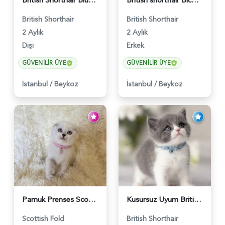
British Shorthair Blue Point Kızımız 2 Aylık - 5149
British shorthair Bicolor Lilac Erkek - 5905
British Shorthair
British Shorthair
2 Aylık
2 Aylık
Dişi
Erkek
GÜVENILIR ÜYE
GÜVENILIR ÜYE
İstanbul
/
Beykoz
İstanbul
/
Beykoz
Pamuk Prenses Scottish Fold Maviş Yavrumuz - 6009
Kusursuz Uyum British Shorthair Bi Color Erkek - 6011
Scottish Fold
British Shorthair