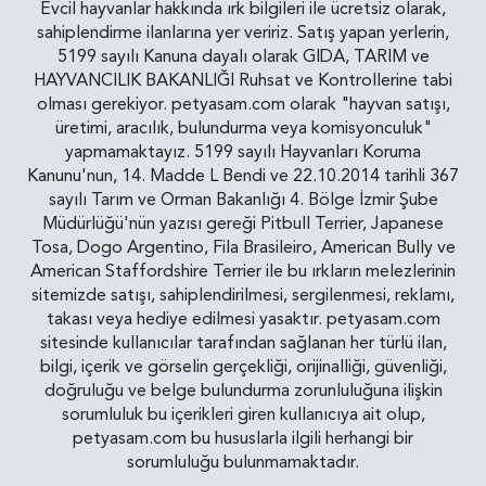
Evcil hayvanlar hakkında ırk bilgileri ile ücretsiz olarak,
sahiplendirme ilanlarına yer veririz. Satış yapan yerlerin,
5199 sayılı Kanuna dayalı olarak GIDA, TARIM ve
HAYVANCILIK BAKANLIĞI Ruhsat ve Kontrollerine tabi
olması gerekiyor. petyasam.com olarak "hayvan satışı,
üretimi, aracılık, bulundurma veya komisyonculuk"
yapmamaktayız. 5199 sayılı Hayvanları Koruma
Kanunu'nun, 14. Madde L Bendi ve 22.10.2014 tarihli 367
sayılı Tarım ve Orman Bakanlığı 4. Bölge İzmir Şube
Müdürlüğü'nün yazısı gereği Pitbull Terrier, Japanese
Tosa, Dogo Argentino, Fila Brasileiro, American Bully ve
American Staffordshire Terrier ile bu ırkların melezlerinin
sitemizde satışı, sahiplendirilmesi, sergilenmesi, reklamı,
takası veya hediye edilmesi yasaktır. petyasam.com
sitesinde kullanıcılar tarafından sağlanan her türlü ilan,
bilgi, içerik ve görselin gerçekliği, orijinalliği, güvenliği,
doğruluğu ve belge bulundurma zorunluluğuna ilişkin
sorumluluk bu içerikleri giren kullanıcıya ait olup,
petyasam.com bu hususlarla ilgili herhangi bir
sorumluluğu bulunmamaktadır.