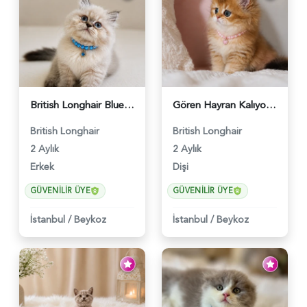
British Longhair Blue Point Erkek Pofuduk Yavrumuz - 6348
Gören Hayran Kalıyor! British Longhair Golden Dişi - 6345
British Longhair
British Longhair
2 Aylık
2 Aylık
Erkek
Dişi
GÜVENILIR ÜYE
GÜVENILIR ÜYE
İstanbul
/
Beykoz
İstanbul
/
Beykoz