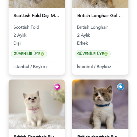
Scottish Fold Dişi Mükemmel Yavrumuz - 5909
British Longhair Golden Erkek Yavrumuz - 5910
Scottish Fold
British Longhair
2 Aylık
2 Aylık
Dişi
Erkek
GÜVENILIR ÜYE
GÜVENILIR ÜYE
İstanbul
/
Beykoz
İstanbul
/
Beykoz