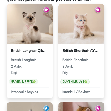
British Longhair Çikolatalı Sütlü Dişi Yavrumuz - 6347
British Shorthair AY12 Güzel Kızımız - 6349
British Longhair
British Shorthair
2 Aylık
2 Aylık
Dişi
Dişi
GÜVENILIR ÜYE
GÜVENILIR ÜYE
İstanbul
/
Beykoz
İstanbul
/
Beykoz