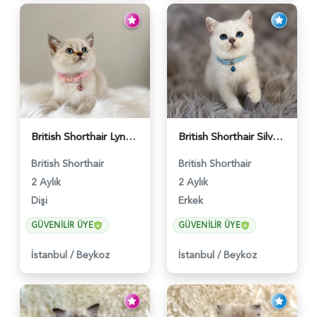
British Shorthair Lynx Point Dişi Yavrumuz Yuva Arıyor - 5148
British Shorthair Silver Point Erkek 2 Aylık - 6122
British Shorthair
British Shorthair
2 Aylık
2 Aylık
Dişi
Erkek
GÜVENILIR ÜYE
GÜVENILIR ÜYE
İstanbul
/
Beykoz
İstanbul
/
Beykoz