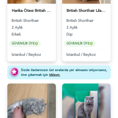
Harika Ötesi British Longhair Golden Parlayan Yıldız - 6141
British Shorthair Lilac Dişi Tatlı Kızımız - 5236
British Shorthair
British Shorthair
2 Aylık
2 Aylık
Erkek
Dişi
GÜVENILIR ÜYE
GÜVENILIR ÜYE
İstanbul
/
Beykoz
İstanbul
/
Beykoz
Sizde ilanlarınızın üst sıralarda yer almasını istiyorsanız,
öne çıkarmak için
tıklayın.