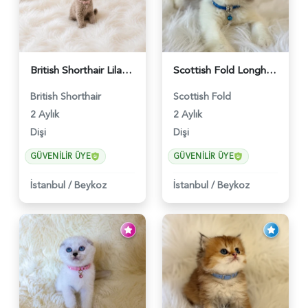
British Shorthair Lilac Renk Dişi Yavrumuz - 4646
Scottish Fold Longhair Lilac Bi Color 2 Aylık - 5908
British Shorthair
Scottish Fold
2 Aylık
2 Aylık
Dişi
Dişi
GÜVENILIR ÜYE
GÜVENILIR ÜYE
İstanbul
/
Beykoz
İstanbul
/
Beykoz