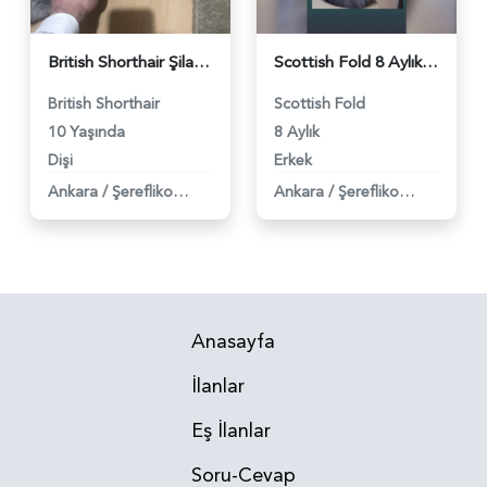
British Shorthair Şila Yuva Arıyor - 4465
Scottish Fold 8 Aylık Yuva Arıyor - 957
British Shorthair
Scottish Fold
10 Yaşında
8 Aylık
Dişi
Erkek
Ankara
/
Şereflikoçhisar
Ankara
/
Şereflikoçhisar
Anasayfa
İlanlar
Eş İlanlar
Soru-Cevap