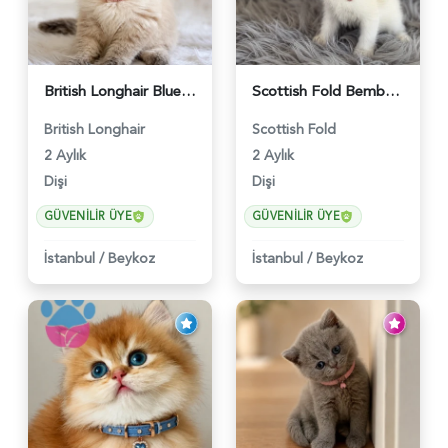
British Longhair Blue Point Afrodit Yuva Arıyor - 6118
Scottish Fold Bembeyaz Pembe Burun Yavrumuz - 6120
British Longhair
Scottish Fold
2 Aylık
2 Aylık
Dişi
Dişi
GÜVENILIR ÜYE
GÜVENILIR ÜYE
İstanbul
/
Beykoz
İstanbul
/
Beykoz