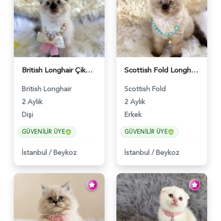
British Longhair Çikolata Nadir Renk Göz Kamaştırıcı - 6117
Scottish Fold Longhair Çikolata Erkek Yavrumuz - 6119
British Longhair
Scottish Fold
2 Aylık
2 Aylık
Dişi
Erkek
GÜVENILIR ÜYE
GÜVENILIR ÜYE
İstanbul
/
Beykoz
İstanbul
/
Beykoz