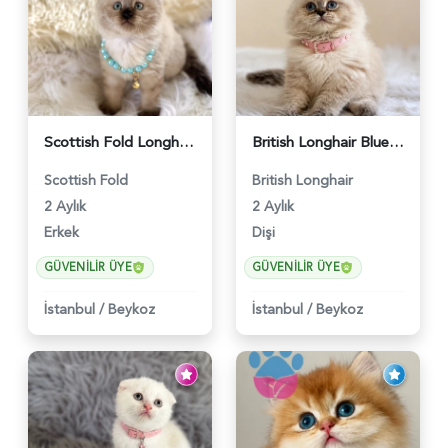
Scottish Fold Longhair Çikolata Erkek Yavrumuz - 6119
British Longhair Blue Point Afrodit Yuva Arıyor - 6118
Scottish Fold
British Longhair
2 Aylık
2 Aylık
Erkek
Dişi
GÜVENILIR ÜYE
GÜVENILIR ÜYE
İstanbul
/
Beykoz
İstanbul
/
Beykoz