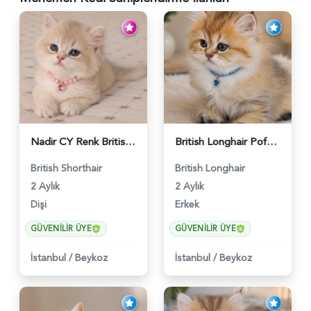
Nadir CY Renk British Shorthair Prensesimiz - 6483
British Longhair Pofuduk Yakışıklımız - 6481
British Shorthair
British Longhair
2 Aylık
2 Aylık
Dişi
Erkek
GÜVENILIR ÜYE
GÜVENILIR ÜYE
İstanbul
/
Beykoz
İstanbul
/
Beykoz