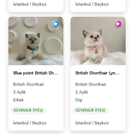
İstanbul
/
Beykoz
İstanbul
/
Beykoz
Blue point British Shorthair Kedim 2 Aylık - 4132
British Shorthair Lynx Point Dişi Yavrumuz Yuva Arıyor - 5148
British Shorthair
British Shorthair
2 Aylık
2 Aylık
Erkek
Dişi
GÜVENILIR ÜYE
GÜVENILIR ÜYE
İstanbul
/
Beykoz
İstanbul
/
Beykoz