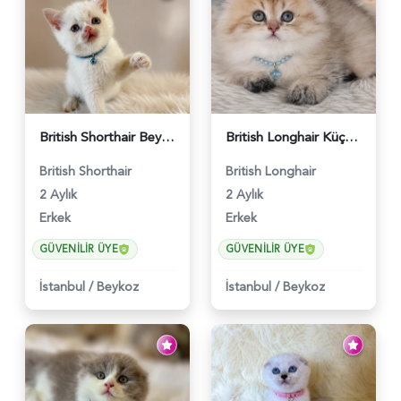
British Shorthair Beyaz Pamuksu Yavrumuz - 6419
British Longhair Küçük Prens Yuva Arıyor - 6480
British Shorthair
British Longhair
2 Aylık
2 Aylık
Erkek
Erkek
GÜVENILIR ÜYE
GÜVENILIR ÜYE
İstanbul
/
Beykoz
İstanbul
/
Beykoz