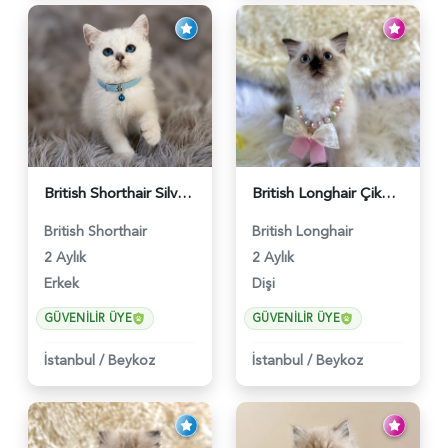
British Shorthair Silver Point Erkek 2 Aylık - 6122
British Longhair Çikolata Nadir Renk Göz Kamaştırıcı - 6117
British Shorthair
British Longhair
2 Aylık
2 Aylık
Erkek
Dişi
GÜVENILIR ÜYE
GÜVENILIR ÜYE
İstanbul
/
Beykoz
İstanbul
/
Beykoz