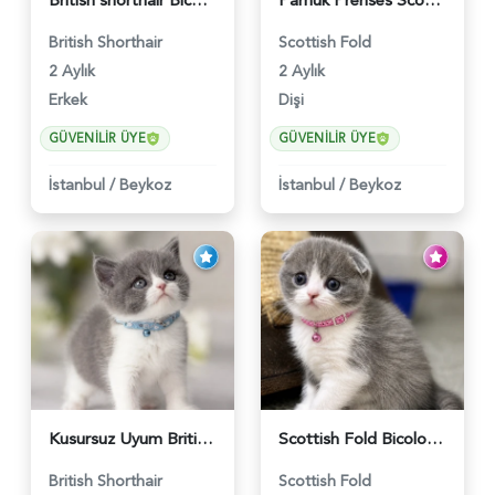
British shorthair Bicolor Lilac Erkek - 5905
Pamuk Prenses Scottish Fold Maviş Yavrumuz - 6009
British Shorthair
Scottish Fold
2 Aylık
2 Aylık
Erkek
Dişi
GÜVENILIR ÜYE
GÜVENILIR ÜYE
İstanbul
/
Beykoz
İstanbul
/
Beykoz
Kusursuz Uyum British Shorthair Bi Color Erkek - 6011
Scottish Fold Bicolor Lilac Dişi - 6014
British Shorthair
Scottish Fold