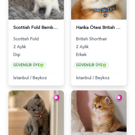
Scottish Fold Bembeyaz Pembe Burun Yavrumuz - 6120
Harika Ötesi British Longhair Golden Parlayan Yıldız - 6141
Scottish Fold
British Shorthair
2 Aylık
2 Aylık
Dişi
Erkek
GÜVENILIR ÜYE
GÜVENILIR ÜYE
İstanbul
/
Beykoz
İstanbul
/
Beykoz