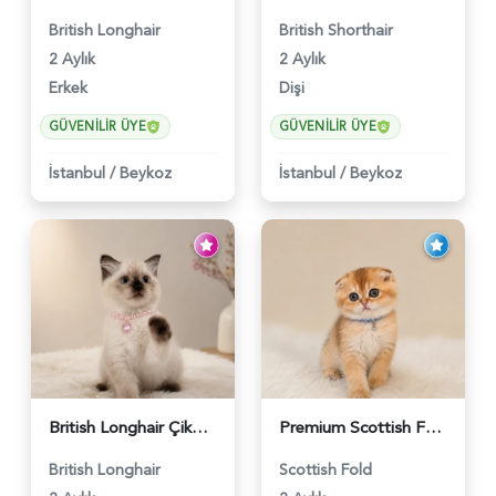
British Longhair
British Shorthair
2 Aylık
2 Aylık
Erkek
Dişi
GÜVENILIR ÜYE
GÜVENILIR ÜYE
İstanbul
/
Beykoz
İstanbul
/
Beykoz
British Longhair Çikolatalı Sütlü Dişi Yavrumuz - 6347
Premium Scottish Fold Golden Yavru - 6400
British Longhair
Scottish Fold