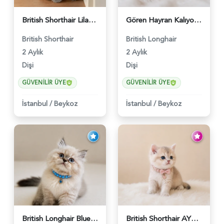
British Shorthair Lilac Dişi Tatlı Kızımız - 5236
Gören Hayran Kalıyor! British Longhair Golden Dişi - 6345
British Shorthair
British Longhair
2 Aylık
2 Aylık
Dişi
Dişi
GÜVENILIR ÜYE
GÜVENILIR ÜYE
İstanbul
/
Beykoz
İstanbul
/
Beykoz
British Longhair Blue Point Erkek Pofuduk Yavrumuz - 6348
British Shorthair AY12 Güzel Kızımız - 6349