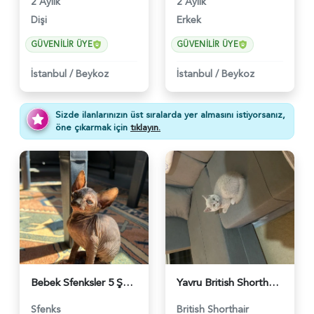
2 Aylık
2 Aylık
Dişi
Erkek
GÜVENILIR ÜYE
GÜVENILIR ÜYE
İstanbul
/
Beykoz
İstanbul
/
Beykoz
Sizde ilanlarınızın üst sıralarda yer almasını istiyorsanız,
öne çıkarmak için
tıklayın.
Bebek Sfenksler 5 Şubat doğumlu - 1947
Yavru British Shorthair 6 Aylık - 1767
Sfenks
British Shorthair