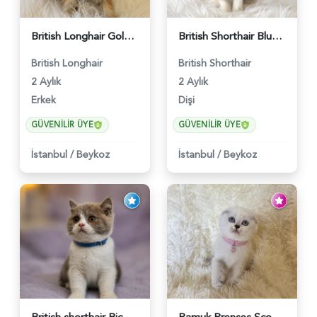
British Longhair Golden Erkek Yavrumuz - 5910
British Shorthair Blue Point Kızımız 2 Aylık - 5149
British Longhair
British Shorthair
2 Aylık
2 Aylık
Erkek
Dişi
GÜVENILIR ÜYE
GÜVENILIR ÜYE
İstanbul
/
Beykoz
İstanbul
/
Beykoz