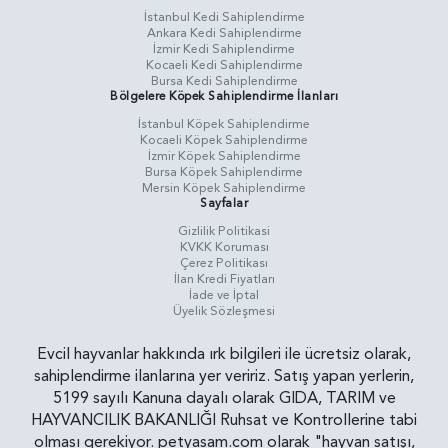
İstanbul Kedi Sahiplendirme
Ankara Kedi Sahiplendirme
İzmir Kedi Sahiplendirme
Kocaeli Kedi Sahiplendirme
Bursa Kedi Sahiplendirme
Bölgelere Köpek Sahiplendirme İlanları
İstanbul Köpek Sahiplendirme
Kocaeli Köpek Sahiplendirme
İzmir Köpek Sahiplendirme
Bursa Köpek Sahiplendirme
Mersin Köpek Sahiplendirme
Sayfalar
Gizlilik Politikasi
KVKK Koruması
Çerez Politikası
İlan Kredi Fiyatları
İade ve İptal
Üyelik Sözleşmesi
Evcil hayvanlar hakkında ırk bilgileri ile ücretsiz olarak,
sahiplendirme ilanlarına yer veririz. Satış yapan yerlerin,
5199 sayılı Kanuna dayalı olarak GIDA, TARIM ve
HAYVANCILIK BAKANLIĞI Ruhsat ve Kontrollerine tabi
olması gerekiyor. petyasam.com olarak "hayvan satışı,