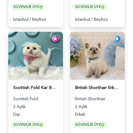
GÜVENILIR ÜYE
GÜVENILIR ÜYE
İstanbul
/
Beykoz
İstanbul
/
Beykoz
Scottish Fold Kar Beyazı Dişi 2 Aylık - 2980
British Shorthair Erkek Bluepoint 2 Aylık - 4448
Scottish Fold
British Shorthair
2 Aylık
2 Aylık
Dişi
Erkek
GÜVENILIR ÜYE
GÜVENILIR ÜYE