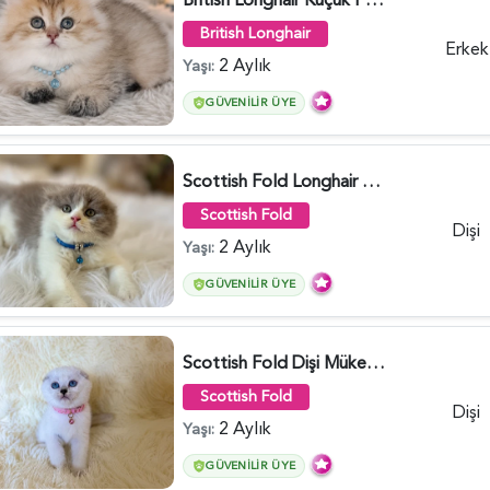
British Longhair
Erkek
2 Aylık
Yaşı:
GÜVENILIR ÜYE
Scottish Fold Longhair Lilac Bi Color 2 Aylık - 5908
Scottish Fold
Dişi
2 Aylık
Yaşı:
GÜVENILIR ÜYE
Scottish Fold Dişi Mükemmel Yavrumuz - 5909
Scottish Fold
Dişi
2 Aylık
Yaşı:
GÜVENILIR ÜYE