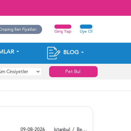
Doping İlan Fiyatları
Giriş Yap
Üye Ol
MLAR
BLOG
üm Cinsiyetler
Pet Bul
09-08-2026
Istanbul
/
Beykoz