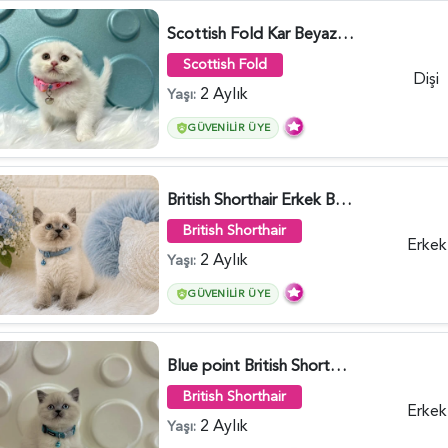
Scottish Fold Kar Beyazı Dişi 2 Aylık - 2980
Scottish Fold
Dişi
2 Aylık
Yaşı:
GÜVENILIR ÜYE
British Shorthair Erkek Bluepoint 2 Aylık - 4448
British Shorthair
Erkek
2 Aylık
Yaşı:
GÜVENILIR ÜYE
Blue point British Shorthair Kedim 2 Aylık - 4132
British Shorthair
Erkek
2 Aylık
Yaşı: