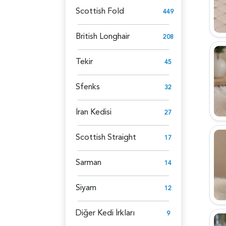
Scottish Fold
449
British Longhair
208
Tekir
45
Sfenks
32
İran Kedisi
27
Scottish Straight
17
Sarman
14
Siyam
12
Diğer Kedi İrkları
9