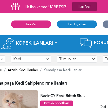
İlan Ver
İlk ilan verme ÜCRETSİZ
İlan Ver
İlan Fiyatları
FORU
KÖPEK İLANLARI
Kedi
Tüm Irklar
T
rı
Artvin Kedi İlanları
Kemalpaşa Kedi İlanları
alpaşa Kedi Sahiplendirme İlanları
Nadir CY Renk British Shorthair Prensesimiz - 6483
British Shorthair
Dişi