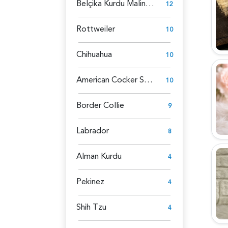
Belçika Kurdu Malinois
12
Rottweiler
10
Chihuahua
10
American Cocker Spaniel
10
Border Collie
9
Labrador
8
Alman Kurdu
4
Pekinez
4
Shih Tzu
4