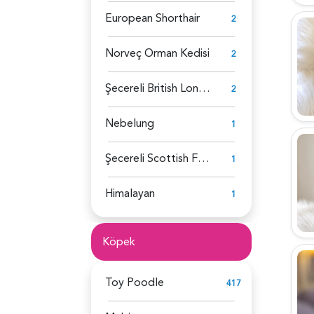
European Shorthair
2
Norveç Orman Kedisi
2
Şecereli British Longhair
2
Nebelung
1
Şecereli Scottish Fold
1
Himalayan
1
Köpek
Toy Poodle
417