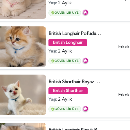
2 Aylık
Yaşı:
GÜVENILIR ÜYE
British Longhair Pofuduk Yakışıklımız - 6481
British Longhair
Erkek
2 Aylık
Yaşı:
GÜVENILIR ÜYE
British Shorthair Beyaz Pamuksu Yavrumuz - 6419
British Shorthair
Erkek
2 Aylık
Yaşı:
GÜVENILIR ÜYE
British Longhair Küçük Prens Yuva Arıyor - 6480