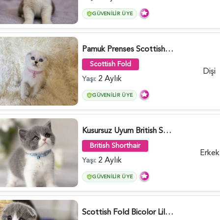
GÜVENILIR ÜYE
Pamuk Prenses Scottish Fold Maviş Yavrumuz - 6009
Scottish Fold
Dişi
2 Aylık
Yaşı:
GÜVENILIR ÜYE
Kusursuz Uyum British Shorthair Bi Color Erkek - 6011
British Shorthair
Erkek
2 Aylık
Yaşı:
GÜVENILIR ÜYE
Scottish Fold Bicolor Lilac Dişi - 6014