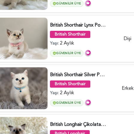
GÜVENILIR ÜYE
British Shorthair Lynx Point Dişi Yavrumuz Yuva Arıyor - 5148
British Shorthair
Dişi
2 Aylık
Yaşı:
GÜVENILIR ÜYE
British Shorthair Silver Point Erkek 2 Aylık - 6122
British Shorthair
Erkek
2 Aylık
Yaşı:
GÜVENILIR ÜYE
British Longhair Çikolata Nadir Renk Göz Kamaştırıcı - 6117
British Longhair