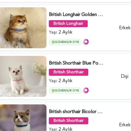
British Longhair Golden Erkek Yavrumuz - 5910
British Longhair
Erkek
2 Aylık
Yaşı:
GÜVENILIR ÜYE
British Shorthair Blue Point Kızımız 2 Aylık - 5149
British Shorthair
Dişi
2 Aylık
Yaşı:
GÜVENILIR ÜYE
British shorthair Bicolor Lilac Erkek - 5905
British Shorthair
Erkek
2 Aylık
Yaşı: