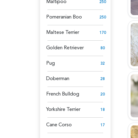
Maltipoo
250
Pomeranian Boo
250
Maltese Terrier
170
Golden Retriever
80
Pug
32
Doberman
28
French Bulldog
20
Yorkshire Terrier
18
Cane Corso
17