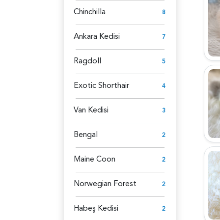
Chinchilla
8
Ankara Kedisi
7
Ragdoll
5
Exotic Shorthair
4
Van Kedisi
3
Bengal
2
Maine Coon
2
Norwegian Forest
2
Habeş Kedisi
2