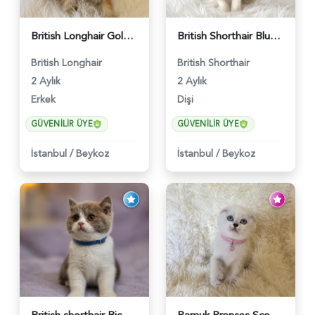
British Longhair Golden Erkek Yavrumuz - 5910
British Shorthair Blue Point Kızımız 2 Aylık - 5149
British Longhair
British Shorthair
2 Aylık
2 Aylık
Erkek
Dişi
GÜVENILIR ÜYE
GÜVENILIR ÜYE
İstanbul
/
Beykoz
İstanbul
/
Beykoz