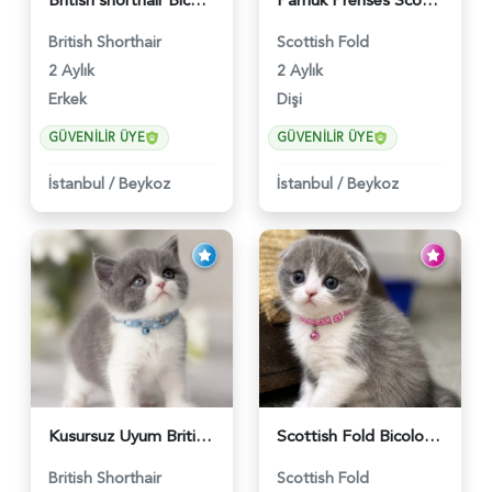
British shorthair Bicolor Lilac Erkek - 5905
Pamuk Prenses Scottish Fold Maviş Yavrumuz - 6009
British Shorthair
Scottish Fold
2 Aylık
2 Aylık
Erkek
Dişi
GÜVENILIR ÜYE
GÜVENILIR ÜYE
İstanbul
/
Beykoz
İstanbul
/
Beykoz
Kusursuz Uyum British Shorthair Bi Color Erkek - 6011
Scottish Fold Bicolor Lilac Dişi - 6014
British Shorthair
Scottish Fold