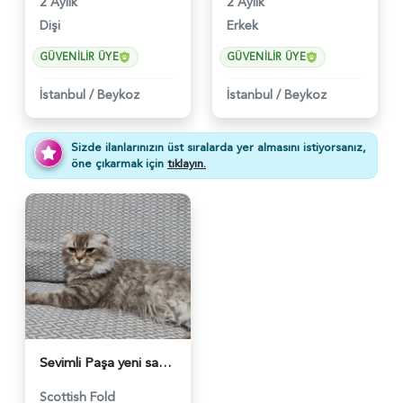
2 Aylık
2 Aylık
Dişi
Erkek
GÜVENILIR ÜYE
GÜVENILIR ÜYE
İstanbul
/
Beykoz
İstanbul
/
Beykoz
Sizde ilanlarınızın üst sıralarda yer almasını istiyorsanız,
öne çıkarmak için
tıklayın.
Sevimli Paşa yeni sahibini arıyor. - 4295
Scottish Fold