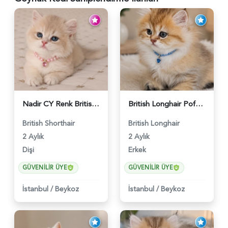
Nadir CY Renk British Shorthair Prensesimiz - 6483
British Longhair Pofuduk Yakışıklımız - 6481
British Shorthair
British Longhair
2 Aylık
2 Aylık
Dişi
Erkek
GÜVENILIR ÜYE
GÜVENILIR ÜYE
İstanbul
/
Beykoz
İstanbul
/
Beykoz