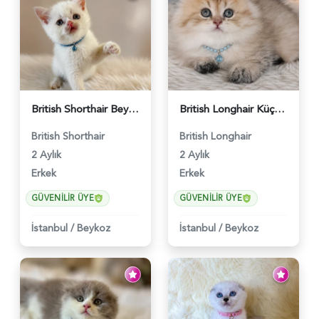
British Shorthair Beyaz Pamuksu Yavrumuz - 6419
British Longhair Küçük Prens Yuva Arıyor - 6480
British Shorthair
British Longhair
2 Aylık
2 Aylık
Erkek
Erkek
GÜVENILIR ÜYE
GÜVENILIR ÜYE
İstanbul
/
Beykoz
İstanbul
/
Beykoz