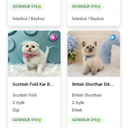
GÜVENILIR ÜYE
GÜVENILIR ÜYE
İstanbul
/
Beykoz
İstanbul
/
Beykoz
Scottish Fold Kar Beyazı Dişi 2 Aylık - 2980
British Shorthair Erkek Bluepoint 2 Aylık - 4448
Scottish Fold
British Shorthair
2 Aylık
2 Aylık
Dişi
Erkek
GÜVENILIR ÜYE
GÜVENILIR ÜYE