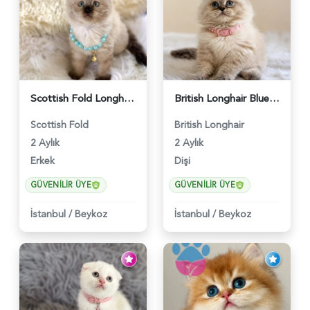
Scottish Fold Longhair Çikolata Erkek Yavrumuz - 6119
British Longhair Blue Point Afrodit Yuva Arıyor - 6118
Scottish Fold
British Longhair
2 Aylık
2 Aylık
Erkek
Dişi
GÜVENILIR ÜYE
GÜVENILIR ÜYE
İstanbul
/
Beykoz
İstanbul
/
Beykoz