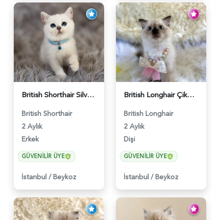
British Shorthair Silver Point Erkek 2 Aylık - 6122
British Longhair Çikolata Nadir Renk Göz Kamaştırıcı - 6117
British Shorthair
British Longhair
2 Aylık
2 Aylık
Erkek
Dişi
GÜVENILIR ÜYE
GÜVENILIR ÜYE
İstanbul
/
Beykoz
İstanbul
/
Beykoz