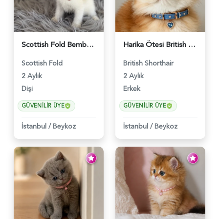
Scottish Fold Bembeyaz Pembe Burun Yavrumuz - 6120
Harika Ötesi British Longhair Golden Parlayan Yıldız - 6141
Scottish Fold
British Shorthair
2 Aylık
2 Aylık
Dişi
Erkek
GÜVENILIR ÜYE
GÜVENILIR ÜYE
İstanbul
/
Beykoz
İstanbul
/
Beykoz