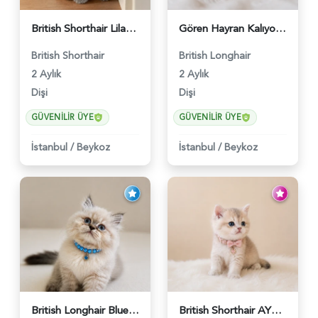
British Shorthair Lilac Dişi Tatlı Kızımız - 5236
Gören Hayran Kalıyor! British Longhair Golden Dişi - 6345
British Shorthair
British Longhair
2 Aylık
2 Aylık
Dişi
Dişi
GÜVENILIR ÜYE
GÜVENILIR ÜYE
İstanbul
/
Beykoz
İstanbul
/
Beykoz
British Longhair Blue Point Erkek Pofuduk Yavrumuz - 6348
British Shorthair AY12 Güzel Kızımız - 6349