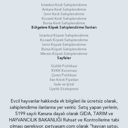
İstanbul Kedi Sahiplendirme
Ankara Kedi Sahiplendirme
İzmir Kedi Sahiplendirme
Kocaeli Kedi Sahiplendirme
Bursa Kedi Sahiplendirme
Bölgelere Köpek Sahiplendirme İlanları
İstanbul Köpek Sahiplendirme
Kocaeli Köpek Sahiplendirme
İzmir Köpek Sahiplendirme
Bursa Köpek Sahiplendirme
Mersin Köpek Sahiplendirme
Sayfalar
Gizlilik Politikasi
KVKK Koruması
Çerez Politikası
İlan Kredi Fiyatları
İade ve İptal
Üyelik Sözleşmesi
Evcil hayvanlar hakkında ırk bilgileri ile ücretsiz olarak,
sahiplendirme ilanlarına yer veririz. Satış yapan yerlerin,
5199 sayılı Kanuna dayalı olarak GIDA, TARIM ve
HAYVANCILIK BAKANLIĞI Ruhsat ve Kontrollerine tabi
olması gerekiyor. petyasam.com olarak "hayvan satışı,