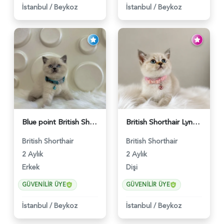
İstanbul
/
Beykoz
İstanbul
/
Beykoz
Blue point British Shorthair Kedim 2 Aylık - 4132
British Shorthair Lynx Point Dişi Yavrumuz Yuva Arıyor - 5148
British Shorthair
British Shorthair
2 Aylık
2 Aylık
Erkek
Dişi
GÜVENILIR ÜYE
GÜVENILIR ÜYE
İstanbul
/
Beykoz
İstanbul
/
Beykoz