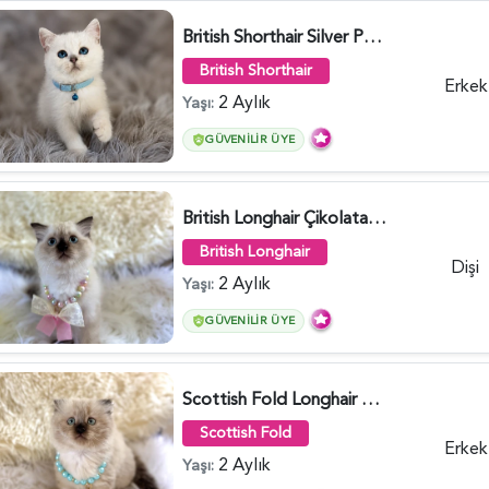
British Shorthair Silver Point Erkek 2 Aylık - 6122
British Shorthair
Erkek
2 Aylık
Yaşı:
GÜVENILIR ÜYE
British Longhair Çikolata Nadir Renk Göz Kamaştırıcı - 6117
British Longhair
Dişi
2 Aylık
Yaşı:
GÜVENILIR ÜYE
Scottish Fold Longhair Çikolata Erkek Yavrumuz - 6119
Scottish Fold
Erkek
2 Aylık
Yaşı: