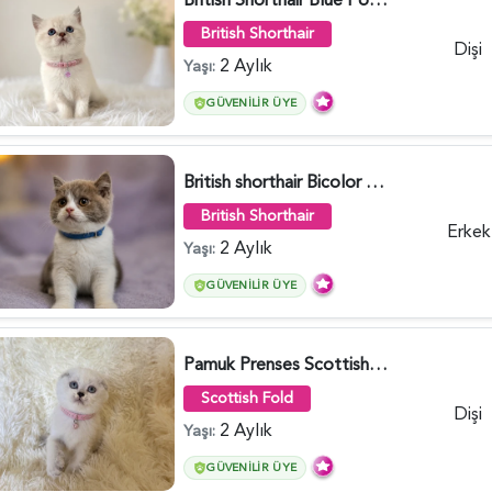
British Shorthair
Dişi
2 Aylık
Yaşı:
GÜVENILIR ÜYE
British shorthair Bicolor Lilac Erkek - 5905
British Shorthair
Erkek
2 Aylık
Yaşı:
GÜVENILIR ÜYE
Pamuk Prenses Scottish Fold Maviş Yavrumuz - 6009
Scottish Fold
Dişi
2 Aylık
Yaşı:
GÜVENILIR ÜYE