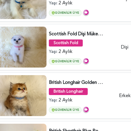
2 Aylık
Yaşı:
GÜVENILIR ÜYE
Scottish Fold Dişi Mükemmel Yavrumuz - 5909
Scottish Fold
Dişi
2 Aylık
Yaşı:
GÜVENILIR ÜYE
British Longhair Golden Erkek Yavrumuz - 5910
British Longhair
Erkek
2 Aylık
Yaşı:
GÜVENILIR ÜYE
British Shorthair Blue Point Kızımız 2 Aylık - 5149