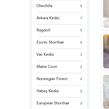
Chinchilla
8
Ankara Kedisi
7
Ragdoll
5
Exotic Shorthair
4
Van Kedisi
3
Maine Coon
2
Norwegian Forest
2
Habeş Kedisi
2
European Shorthair
2