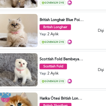
GÜVENILIR ÜYE
British Longhair Blue Point Afrodit Yuva Arıyor - 6118
British Longhair
Dişi
2 Aylık
Yaşı:
GÜVENILIR ÜYE
Scottish Fold Bembeyaz Pembe Burun Yavrumuz - 6120
Scottish Fold
Dişi
2 Aylık
Yaşı:
GÜVENILIR ÜYE
Harika Ötesi British Longhair Golden Parlayan Yıldız - 6141
British Shorthair