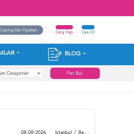
Doping İlan Fiyatları
Giriş Yap
Üye Ol
MLAR
BLOG
üm Cinsiyetler
Pet Bul
08-08-2026
Istanbul
/
Beykoz