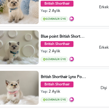
British Shorthair
Erkek
2 Aylık
Yaşı:
GÜVENILIR ÜYE
Blue point British Shorthair Kedim 2 Aylık - 4132
British Shorthair
Erkek
2 Aylık
Yaşı:
GÜVENILIR ÜYE
British Shorthair Lynx Point Dişi Yavrumuz Yuva Arıyor - 5148
British Shorthair
Dişi
2 Aylık
Yaşı:
GÜVENILIR ÜYE