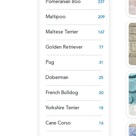
Pomeranian Boo
237
Maltipoo
209
Maltese Terrier
167
Golden Retriever
77
Pug
31
Doberman
25
French Bulldog
20
Yorkshire Terrier
18
Cane Corso
16