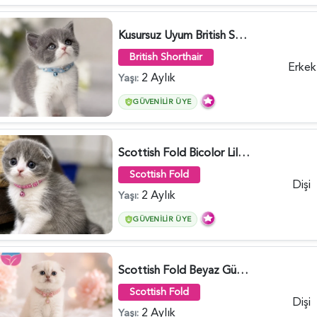
Kusursuz Uyum British Shorthair Bi Color Erkek - 6011
British Shorthair
Erkek
2 Aylık
Yaşı:
GÜVENILIR ÜYE
Scottish Fold Bicolor Lilac Dişi - 6014
Scottish Fold
Dişi
2 Aylık
Yaşı:
GÜVENILIR ÜYE
Scottish Fold Beyaz Güzellik 2 Aylık - 4690
Scottish Fold
Dişi
2 Aylık
Yaşı: