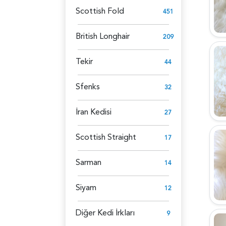
Scottish Fold
451
British Longhair
209
Tekir
44
Sfenks
32
İran Kedisi
27
Scottish Straight
17
Sarman
14
Siyam
12
Diğer Kedi İrkları
9