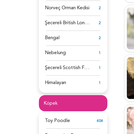
Norveç Orman Kedisi
2
Şecereli British Longhair
2
Bengal
2
Nebelung
1
Şecereli Scottish Fold
1
Himalayan
1
Köpek
Toy Poodle
404