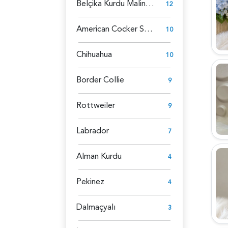
Belçika Kurdu Malinois
12
American Cocker Spaniel
10
Chihuahua
10
Border Collie
9
Rottweiler
9
Labrador
7
Alman Kurdu
4
Pekinez
4
Dalmaçyalı
3