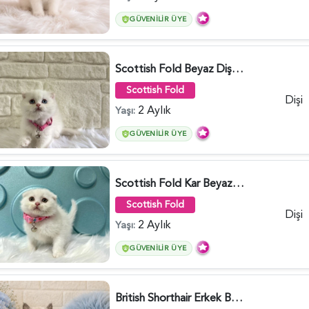
GÜVENILIR ÜYE
Scottish Fold Beyaz Dişi Baby Face 2 Aylık - 3704
Scottish Fold
Dişi
2 Aylık
Yaşı:
GÜVENILIR ÜYE
Scottish Fold Kar Beyazı Dişi 2 Aylık - 2980
Scottish Fold
Dişi
2 Aylık
Yaşı:
GÜVENILIR ÜYE
British Shorthair Erkek Bluepoint 2 Aylık - 4448