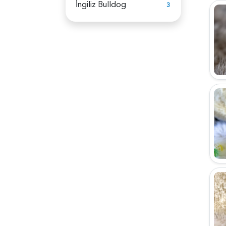
İ̇ngiliz Bulldog
3