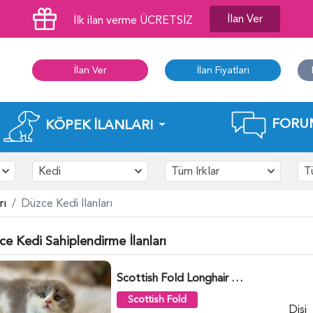
İlan Ver
İlk ilan verme ÜCRETSİZ
İlan Ver
İlan Fiyatları
FORU
KÖPEK İLANLARI
Kedi
Tüm Irklar
T
rı
Düzce Kedi İlanları
e Kedi Sahiplendirme İlanları
Scottish Fold Longhair Lilac Bi Color 2 Aylık - 5908
Scottish Fold
Dişi