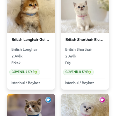
British Longhair Golden Erkek Yavrumuz - 5910
British Shorthair Blue Point Kızımız 2 Aylık - 5149
British Longhair
British Shorthair
2 Aylık
2 Aylık
Erkek
Dişi
GÜVENILIR ÜYE
GÜVENILIR ÜYE
İstanbul
/
Beykoz
İstanbul
/
Beykoz