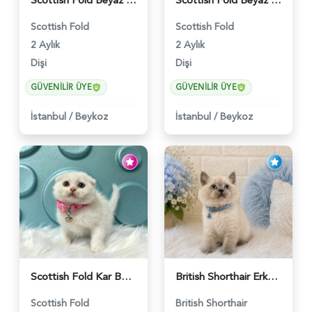
Scottish Fold Beyaz Güzellik 2 Aylık - 4690
Scottish Fold Beyaz Dişi Baby Face 2 Aylık - 3704
Scottish Fold
Scottish Fold
2 Aylık
2 Aylık
Dişi
Dişi
GÜVENILIR ÜYE
GÜVENILIR ÜYE
İstanbul
/
Beykoz
İstanbul
/
Beykoz
Scottish Fold Kar Beyazı Dişi 2 Aylık - 2980
British Shorthair Erkek Bluepoint 2 Aylık - 4448
Scottish Fold
British Shorthair