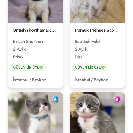
British shorthair Bicolor Lilac Erkek - 5905
Pamuk Prenses Scottish Fold Maviş Yavrumuz - 6009
British Shorthair
Scottish Fold
2 Aylık
2 Aylık
Erkek
Dişi
GÜVENILIR ÜYE
GÜVENILIR ÜYE
İstanbul
/
Beykoz
İstanbul
/
Beykoz