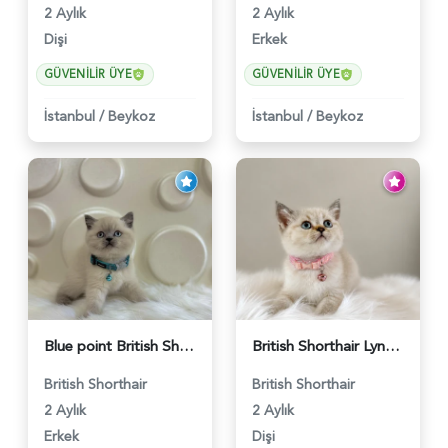
2 Aylık
2 Aylık
Dişi
Erkek
GÜVENILIR ÜYE
GÜVENILIR ÜYE
İstanbul
/
Beykoz
İstanbul
/
Beykoz
Blue point British Shorthair Kedim 2 Aylık - 4132
British Shorthair Lynx Point Dişi Yavrumuz Yuva Arıyor - 5148
British Shorthair
British Shorthair
2 Aylık
2 Aylık
Erkek
Dişi