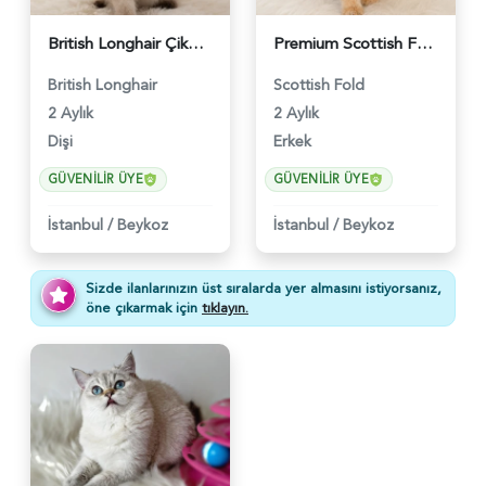
British Longhair Çikolatalı Sütlü Dişi Yavrumuz - 6347
Premium Scottish Fold Golden Yavru - 6400
British Longhair
Scottish Fold
2 Aylık
2 Aylık
Dişi
Erkek
GÜVENILIR ÜYE
GÜVENILIR ÜYE
İstanbul
/
Beykoz
İstanbul
/
Beykoz
Sizde ilanlarınızın üst sıralarda yer almasını istiyorsanız,
öne çıkarmak için
tıklayın.