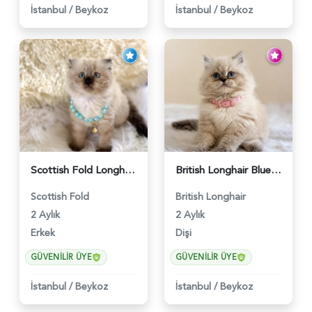
İstanbul
/
Beykoz
İstanbul
/
Beykoz
Scottish Fold Longhair Çikolata Erkek Yavrumuz - 6119
British Longhair Blue Point Afrodit Yuva Arıyor - 6118
Scottish Fold
British Longhair
2 Aylık
2 Aylık
Erkek
Dişi
GÜVENILIR ÜYE
GÜVENILIR ÜYE
İstanbul
/
Beykoz
İstanbul
/
Beykoz