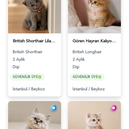
British Shorthair Lilac Dişi Tatlı Kızımız - 5236
Gören Hayran Kalıyor! British Longhair Golden Dişi - 6345
British Shorthair
British Longhair
2 Aylık
2 Aylık
Dişi
Dişi
GÜVENILIR ÜYE
GÜVENILIR ÜYE
İstanbul
/
Beykoz
İstanbul
/
Beykoz