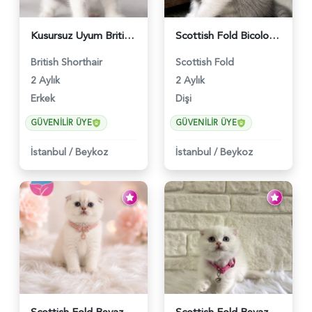
Kusursuz Uyum British Shorthair Bi Color Erkek - 6011
Scottish Fold Bicolor Lilac Dişi - 6014
British Shorthair
Scottish Fold
2 Aylık
2 Aylık
Erkek
Dişi
GÜVENILIR ÜYE
GÜVENILIR ÜYE
İstanbul
/
Beykoz
İstanbul
/
Beykoz