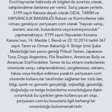
Evcil hayvanlar hakkında ırk bilgileri ile ücretsiz olarak,
sahiplendirme ilanlarına yer veririz. Satış yapan yerlerin,
5199 sayılı Kanuna dayalı olarak GIDA, TARIM ve
HAYVANCILIK BAKANLIĞI Ruhsat ve Kontrollerine tabi
olması gerekiyor. petyasam.com olarak "hayvan satışı,
üretimi, aracılık, bulundurma veya komisyonculuk"
yapmamaktayız. 5199 sayılı Hayvanları Koruma
Kanunu'nun, 14. Madde L Bendi ve 22.10.2014 tarihli 367
sayılı Tarım ve Orman Bakanlığı 4. Bölge İzmir Şube
Müdürlüğü'nün yazısı gereği Pitbull Terrier, Japanese
Tosa, Dogo Argentino, Fila Brasileiro, American Bully ve
American Staffordshire Terrier ile bu ırkların melezlerinin
sitemizde satışı, sahiplendirilmesi, sergilenmesi, reklamı,
takası veya hediye edilmesi yasaktır. petyasam.com
sitesinde kullanıcılar tarafından sağlanan her türlü ilan,
bilgi, içerik ve görselin gerçekliği, orijinalliği, güvenliği,
doğruluğu ve belge bulundurma zorunluluğuna ilişkin
sorumluluk bu içerikleri giren kullanıcıya ait olup,
petyasam.com bu hususlarla ilgili herhangi bir
sorumluluğu bulunmamaktadır.