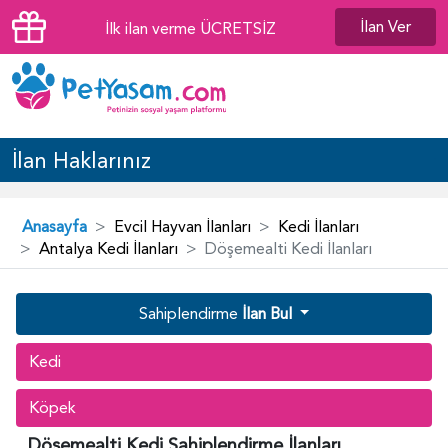
İlan Ver
İlk ilan verme ÜCRETSİZ
İlan Haklarınız
Anasayfa
Evcil Hayvan İlanları
Kedi İlanları
Antalya Kedi İlanları
Döşemealti Kedi İlanları
Sahiplendirme
İlan Bul
Kedi
Köpek
Döşemealti Kedi Sahiplendirme İlanları