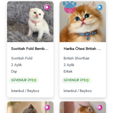
Scottish Fold Bembeyaz Pembe Burun Yavrumuz - 6120
Harika Ötesi British Longhair Golden Parlayan Yıldız - 6141
Scottish Fold
British Shorthair
2 Aylık
2 Aylık
Dişi
Erkek
GÜVENILIR ÜYE
GÜVENILIR ÜYE
İstanbul
/
Beykoz
İstanbul
/
Beykoz