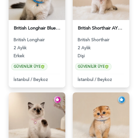
British Longhair Blue Point Erkek Pofuduk Yavrumuz - 6348
British Shorthair AY12 Güzel Kızımız - 6349
British Longhair
British Shorthair
2 Aylık
2 Aylık
Erkek
Dişi
GÜVENILIR ÜYE
GÜVENILIR ÜYE
İstanbul
/
Beykoz
İstanbul
/
Beykoz