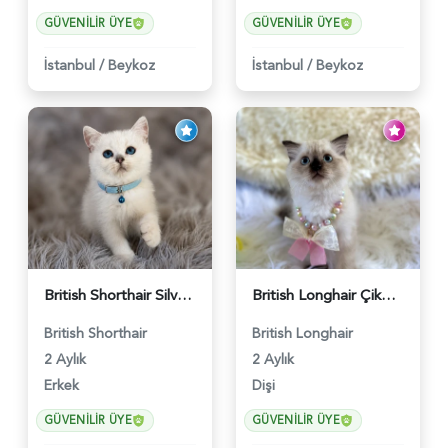
GÜVENILIR ÜYE
GÜVENILIR ÜYE
İstanbul
/
Beykoz
İstanbul
/
Beykoz
British Shorthair Silver Point Erkek 2 Aylık - 6122
British Longhair Çikolata Nadir Renk Göz Kamaştırıcı - 6117
British Shorthair
British Longhair
2 Aylık
2 Aylık
Erkek
Dişi
GÜVENILIR ÜYE
GÜVENILIR ÜYE