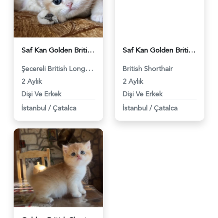
Saf Kan Golden British Longhar Yavrular(Wcf kayıtlı) - 4036
Saf Kan Golden British Shorthair Ny12 Yavrular(Wcf kayıtlı) - 3310
Şecereli British Longhair
British Shorthair
2 Aylık
2 Aylık
Dişi Ve Erkek
Dişi Ve Erkek
İstanbul
/
Çatalca
İstanbul
/
Çatalca