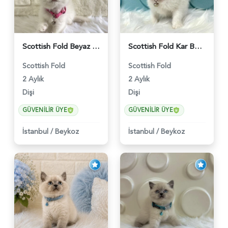
Scottish Fold Beyaz Dişi Baby Face 2 Aylık - 3704
Scottish Fold Kar Beyazı Dişi 2 Aylık - 2980
Scottish Fold
Scottish Fold
2 Aylık
2 Aylık
Dişi
Dişi
GÜVENILIR ÜYE
GÜVENILIR ÜYE
İstanbul
/
Beykoz
İstanbul
/
Beykoz