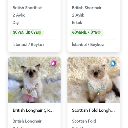
British Shorthair
British Shorthair
2 Aylık
2 Aylık
Dişi
Erkek
GÜVENILIR ÜYE
GÜVENILIR ÜYE
İstanbul
/
Beykoz
İstanbul
/
Beykoz
British Longhair Çikolata Nadir Renk Göz Kamaştırıcı - 6117
Scottish Fold Longhair Çikolata Erkek Yavrumuz - 6119
British Longhair
Scottish Fold