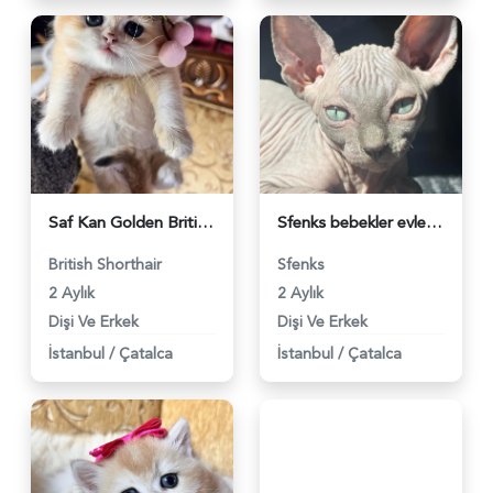
Saf Kan Golden British Shorthair Yavrular(Wcf kayıtlı) - 4398
Sfenks bebekler evlerine gitmeye hazır - 4103
British Shorthair
Sfenks
2 Aylık
2 Aylık
Dişi Ve Erkek
Dişi Ve Erkek
İstanbul
/
Çatalca
İstanbul
/
Çatalca