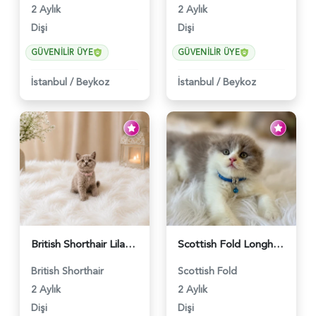
2 Aylık
2 Aylık
Dişi
Dişi
GÜVENILIR ÜYE
GÜVENILIR ÜYE
İstanbul
/
Beykoz
İstanbul
/
Beykoz
British Shorthair Lilac Renk Dişi Yavrumuz - 4646
Scottish Fold Longhair Lilac Bi Color 2 Aylık - 5908
British Shorthair
Scottish Fold
2 Aylık
2 Aylık
Dişi
Dişi