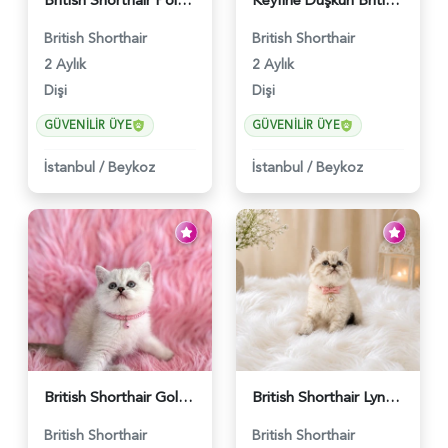
British Shorthair Point Güzelliklerimiz - 5574
Keyfine Düşkün British Shorthair Dişi Yavrumuz - 5570
British Shorthair
British Shorthair
2 Aylık
2 Aylık
Dişi
Dişi
GÜVENILIR ÜYE
GÜVENILIR ÜYE
İstanbul
/
Beykoz
İstanbul
/
Beykoz
British Shorthair Golden Point Yavrumuz - 5571
British Shorthair Lynx Point Güzel Kızımız - 4640
British Shorthair
British Shorthair