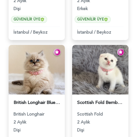
2 Aylık
2 Aylık
Dişi
Erkek
GÜVENILIR ÜYE
GÜVENILIR ÜYE
İstanbul
/
Beykoz
İstanbul
/
Beykoz
British Longhair Blue Point Afrodit Yuva Arıyor - 6118
Scottish Fold Bembeyaz Pembe Burun Yavrumuz - 6120
British Longhair
Scottish Fold
2 Aylık
2 Aylık
Dişi
Dişi