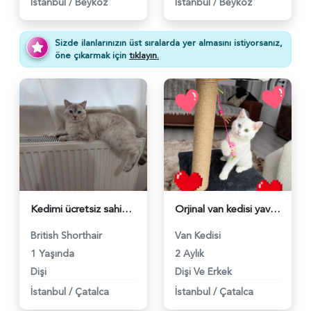
İstanbul
/
Beykoz
İstanbul
/
Beykoz
Sizde ilanlarınızın üst sıralarda yer almasını istiyorsanız,
öne çıkarmak için
tıklayın.
Kedimi ücretsiz sahiplendirmek istiyorum - 6134
Orjinal van kedisi yavru - 4991
British Shorthair
Van Kedisi
1 Yaşında
2 Aylık
Dişi
Dişi Ve Erkek
İstanbul
/
Çatalca
İstanbul
/
Çatalca