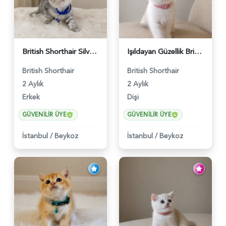
British Shorthair Silver Tabby Erkek Top Kafa Yavrumuz - 5564
Işıldayan Güzellik British Shorthair Kızımız - 5568
British Shorthair
British Shorthair
2 Aylık
2 Aylık
Erkek
Dişi
GÜVENILIR ÜYE
GÜVENILIR ÜYE
İstanbul
/
Beykoz
İstanbul
/
Beykoz