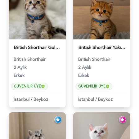
British Shorthair Golden Tabby Black Yavrumuz - 5582
British Shorthair Yakışıklı Bey Golden Tabby Erkek - 5559
British Shorthair
British Shorthair
2 Aylık
2 Aylık
Erkek
Erkek
GÜVENILIR ÜYE
GÜVENILIR ÜYE
İstanbul
/
Beykoz
İstanbul
/
Beykoz