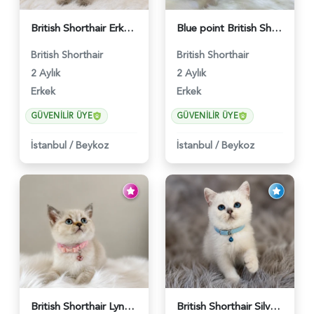
British Shorthair Erkek Bluepoint 2 Aylık - 4448
Blue point British Shorthair Kedim 2 Aylık - 4132
British Shorthair
British Shorthair
2 Aylık
2 Aylık
Erkek
Erkek
GÜVENILIR ÜYE
GÜVENILIR ÜYE
İstanbul
/
Beykoz
İstanbul
/
Beykoz
British Shorthair Lynx Point Dişi Yavrumuz Yuva Arıyor - 5148
British Shorthair Silver Point Erkek 2 Aylık - 6122