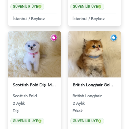
GÜVENILIR ÜYE
GÜVENILIR ÜYE
İstanbul
/
Beykoz
İstanbul
/
Beykoz
Scottish Fold Dişi Mükemmel Yavrumuz - 5909
British Longhair Golden Erkek Yavrumuz - 5910
Scottish Fold
British Longhair
2 Aylık
2 Aylık
Dişi
Erkek
GÜVENILIR ÜYE
GÜVENILIR ÜYE