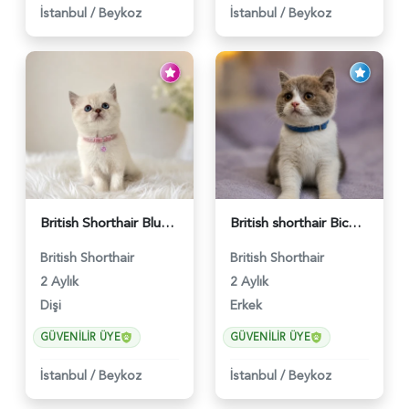
İstanbul
/
Beykoz
İstanbul
/
Beykoz
British Shorthair Blue Point Kızımız 2 Aylık - 5149
British shorthair Bicolor Lilac Erkek - 5905
British Shorthair
British Shorthair
2 Aylık
2 Aylık
Dişi
Erkek
GÜVENILIR ÜYE
GÜVENILIR ÜYE
İstanbul
/
Beykoz
İstanbul
/
Beykoz