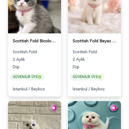
Scottish Fold Bicolor Lilac Dişi - 6014
Scottish Fold Beyaz Güzellik 2 Aylık - 4690
Scottish Fold
Scottish Fold
2 Aylık
2 Aylık
Dişi
Dişi
GÜVENILIR ÜYE
GÜVENILIR ÜYE
İstanbul
/
Beykoz
İstanbul
/
Beykoz