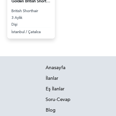
Golden British Shorthair NY12 Yavrular (wcf kayıtlı) - 3131
British Shorthair
3 Aylık
Dişi
İstanbul
/
Çatalca
Anasayfa
İlanlar
Eş İlanlar
Soru-Cevap
Blog