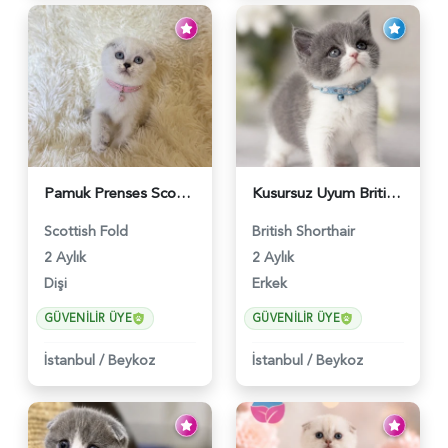
Pamuk Prenses Scottish Fold Maviş Yavrumuz - 6009
Kusursuz Uyum British Shorthair Bi Color Erkek - 6011
Scottish Fold
British Shorthair
2 Aylık
2 Aylık
Dişi
Erkek
GÜVENILIR ÜYE
GÜVENILIR ÜYE
İstanbul
/
Beykoz
İstanbul
/
Beykoz