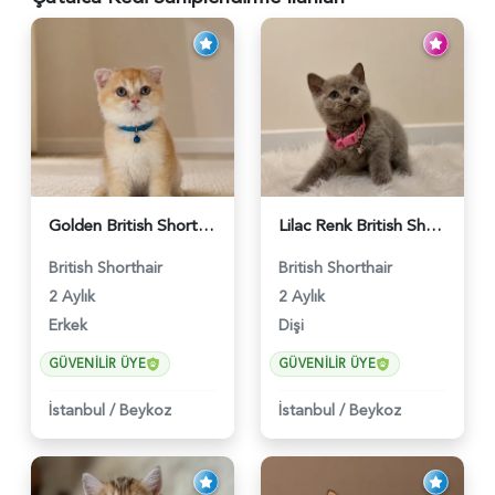
Golden British Shorthair Sapsarı Oğlumuz - 5560
Lilac Renk British Shorthair Prensesimiz - 5561
British Shorthair
British Shorthair
2 Aylık
2 Aylık
Erkek
Dişi
GÜVENILIR ÜYE
GÜVENILIR ÜYE
İstanbul
/
Beykoz
İstanbul
/
Beykoz