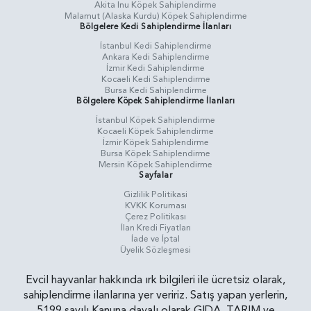
Akita Inu Köpek Sahiplendirme
Malamut (Alaska Kurdu) Köpek Sahiplendirme
Bölgelere Kedi Sahiplendirme İlanları
İstanbul Kedi Sahiplendirme
Ankara Kedi Sahiplendirme
İzmir Kedi Sahiplendirme
Kocaeli Kedi Sahiplendirme
Bursa Kedi Sahiplendirme
Bölgelere Köpek Sahiplendirme İlanları
İstanbul Köpek Sahiplendirme
Kocaeli Köpek Sahiplendirme
İzmir Köpek Sahiplendirme
Bursa Köpek Sahiplendirme
Mersin Köpek Sahiplendirme
Sayfalar
Gizlilik Politikasi
KVKK Koruması
Çerez Politikası
İlan Kredi Fiyatları
İade ve İptal
Üyelik Sözleşmesi
Evcil hayvanlar hakkında ırk bilgileri ile ücretsiz olarak,
sahiplendirme ilanlarına yer veririz. Satış yapan yerlerin,
5199 sayılı Kanuna dayalı olarak GIDA, TARIM ve