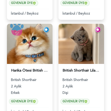
GÜVENILIR ÜYE
GÜVENILIR ÜYE
İstanbul
/
Beykoz
İstanbul
/
Beykoz
Harika Ötesi British Longhair Golden Parlayan Yıldız - 6141
British Shorthair Lilac Dişi Tatlı Kızımız - 5236
British Shorthair
British Shorthair
2 Aylık
2 Aylık
Erkek
Dişi
GÜVENILIR ÜYE
GÜVENILIR ÜYE