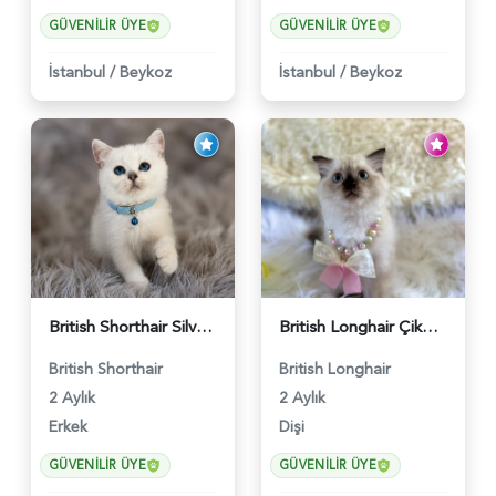
GÜVENILIR ÜYE
GÜVENILIR ÜYE
İstanbul
/
Beykoz
İstanbul
/
Beykoz
British Shorthair Silver Point Erkek 2 Aylık - 6122
British Longhair Çikolata Nadir Renk Göz Kamaştırıcı - 6117
British Shorthair
British Longhair
2 Aylık
2 Aylık
Erkek
Dişi
GÜVENILIR ÜYE
GÜVENILIR ÜYE