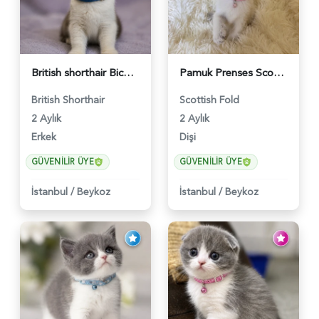
British shorthair Bicolor Lilac Erkek - 5905
Pamuk Prenses Scottish Fold Maviş Yavrumuz - 6009
British Shorthair
Scottish Fold
2 Aylık
2 Aylık
Erkek
Dişi
GÜVENILIR ÜYE
GÜVENILIR ÜYE
İstanbul
/
Beykoz
İstanbul
/
Beykoz