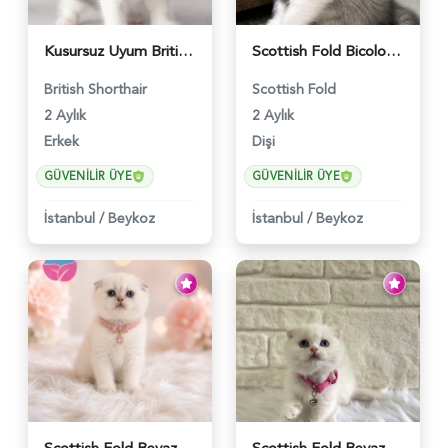
Kusursuz Uyum British Shorthair Bi Color Erkek - 6011
Scottish Fold Bicolor Lilac Dişi - 6014
British Shorthair
Scottish Fold
2 Aylık
2 Aylık
Erkek
Dişi
GÜVENILIR ÜYE
GÜVENILIR ÜYE
İstanbul
/
Beykoz
İstanbul
/
Beykoz