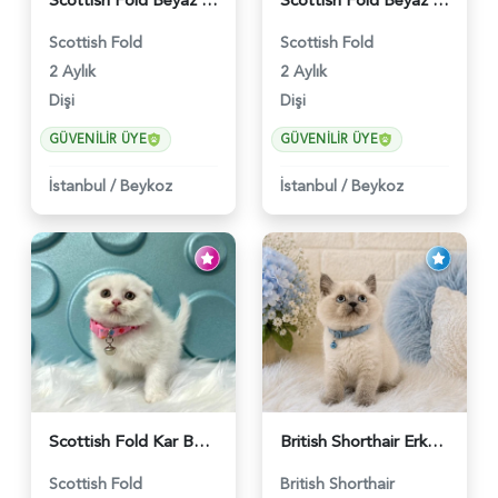
Scottish Fold Beyaz Güzellik 2 Aylık - 4690
Scottish Fold Beyaz Dişi Baby Face 2 Aylık - 3704
Scottish Fold
Scottish Fold
2 Aylık
2 Aylık
Dişi
Dişi
GÜVENILIR ÜYE
GÜVENILIR ÜYE
İstanbul
/
Beykoz
İstanbul
/
Beykoz
Scottish Fold Kar Beyazı Dişi 2 Aylık - 2980
British Shorthair Erkek Bluepoint 2 Aylık - 4448
Scottish Fold
British Shorthair