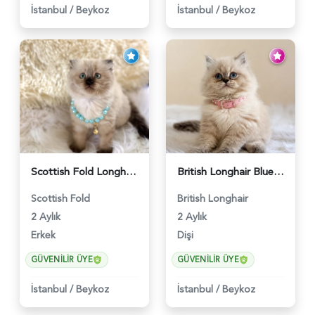
İstanbul
/
Beykoz
İstanbul
/
Beykoz
Scottish Fold Longhair Çikolata Erkek Yavrumuz - 6119
British Longhair Blue Point Afrodit Yuva Arıyor - 6118
Scottish Fold
British Longhair
2 Aylık
2 Aylık
Erkek
Dişi
GÜVENILIR ÜYE
GÜVENILIR ÜYE
İstanbul
/
Beykoz
İstanbul
/
Beykoz