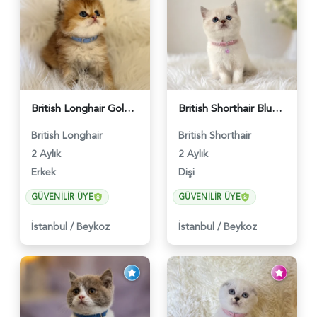
British Longhair Golden Erkek Yavrumuz - 5910
British Shorthair Blue Point Kızımız 2 Aylık - 5149
British Longhair
British Shorthair
2 Aylık
2 Aylık
Erkek
Dişi
GÜVENILIR ÜYE
GÜVENILIR ÜYE
İstanbul
/
Beykoz
İstanbul
/
Beykoz