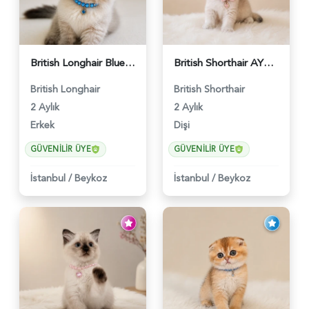
British Longhair Blue Point Erkek Pofuduk Yavrumuz - 6348
British Shorthair AY12 Güzel Kızımız - 6349
British Longhair
British Shorthair
2 Aylık
2 Aylık
Erkek
Dişi
GÜVENILIR ÜYE
GÜVENILIR ÜYE
İstanbul
/
Beykoz
İstanbul
/
Beykoz