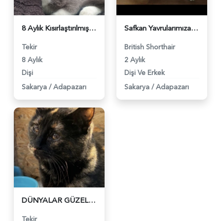
8 Aylık Kısırlaştırılmış Dişi Kedi - 4559
Safkan Yavrularımıza Yeni Yuva Arıyoruz - 3360
Tekir
British Shorthair
8 Aylık
2 Aylık
Dişi
Dişi Ve Erkek
Sakarya
/
Adapazarı
Sakarya
/
Adapazarı
DÜNYALAR GÜZELİ TORTİ YUVA ARIYOR - 3335
Tekir