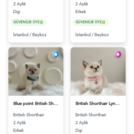
2 Aylık
2 Aylık
Dişi
Erkek
GÜVENILIR ÜYE
GÜVENILIR ÜYE
İstanbul
/
Beykoz
İstanbul
/
Beykoz
Blue point British Shorthair Kedim 2 Aylık - 4132
British Shorthair Lynx Point Dişi Yavrumuz Yuva Arıyor - 5148
British Shorthair
British Shorthair
2 Aylık
2 Aylık
Erkek
Dişi