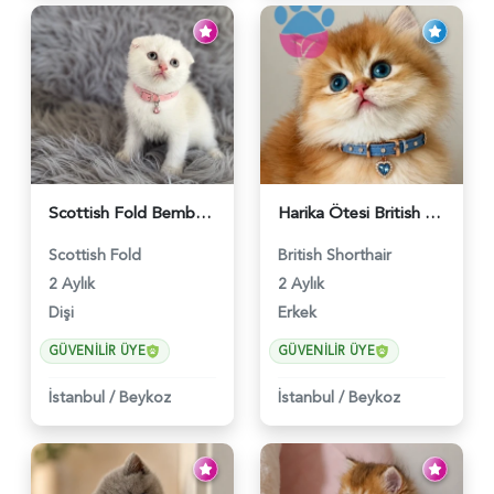
Scottish Fold Bembeyaz Pembe Burun Yavrumuz - 6120
Harika Ötesi British Longhair Golden Parlayan Yıldız - 6141
Scottish Fold
British Shorthair
2 Aylık
2 Aylık
Dişi
Erkek
GÜVENILIR ÜYE
GÜVENILIR ÜYE
İstanbul
/
Beykoz
İstanbul
/
Beykoz