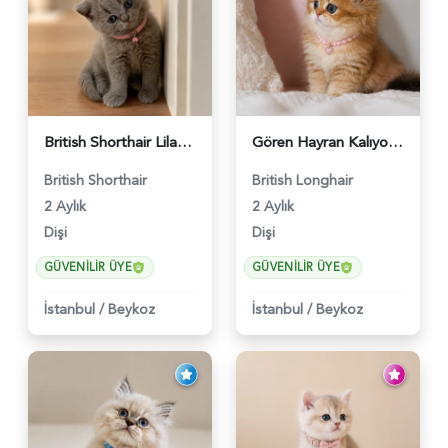
British Shorthair Lilac Dişi Tatlı Kızımız - 5236
Gören Hayran Kalıyor! British Longhair Golden Dişi - 6345
British Shorthair
British Longhair
2 Aylık
2 Aylık
Dişi
Dişi
GÜVENILIR ÜYE
GÜVENILIR ÜYE
İstanbul
/
Beykoz
İstanbul
/
Beykoz