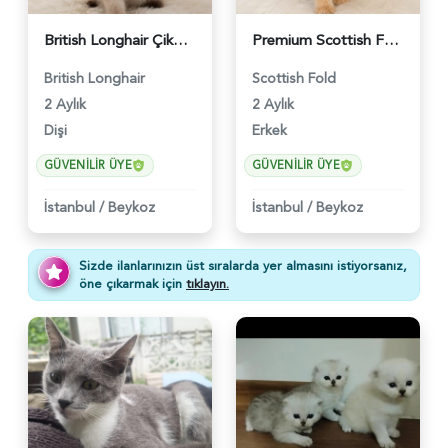
British Longhair Çikolatalı Sütlü Dişi Yavrumuz - 6347
Premium Scottish Fold Golden Yavru - 6400
British Longhair
Scottish Fold
2 Aylık
2 Aylık
Dişi
Erkek
GÜVENILIR ÜYE
GÜVENILIR ÜYE
İstanbul
/
Beykoz
İstanbul
/
Beykoz
Sizde ilanlarınızın üst sıralarda yer almasını istiyorsanız,
öne çıkarmak için
tıklayın.