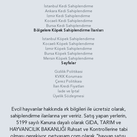
İstanbul Kedi Sahiplendirme
Ankara Kedi Sahiplendirme
İzmir Kedi Sahiplendirme
Kocaeli Kedi Sahiplendirme
Bursa Kedi Sahiplendirme
Bölgelere Köpek Sahiplendirme İlanları
İstanbul Köpek Sahiplendirme
Kocaeli Köpek Sahiplendirme
İzmir Köpek Sahiplendirme
Bursa Köpek Sahiplendirme
Mersin Köpek Sahiplendirme
Sayfalar
Gizlilik Politikasi
KVKK Koruması
Çerez Politikası
İlan Kredi Fiyatları
İade ve İptal
Üyelik Sözleşmesi
Evcil hayvanlar hakkında ırk bilgileri ile ücretsiz olarak,
sahiplendirme ilanlarına yer veririz. Satış yapan yerlerin,
5199 sayılı Kanuna dayalı olarak GIDA, TARIM ve
HAYVANCILIK BAKANLIĞI Ruhsat ve Kontrollerine tabi
olması gerekiyor. petyasam.com olarak "hayvan satışı,